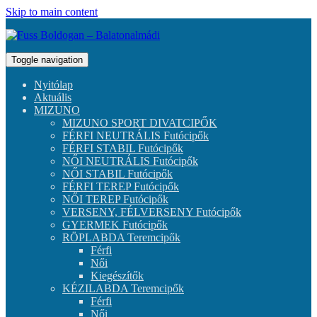
Skip to main content
Toggle navigation
Nyitólap
Aktuális
MIZUNO
MIZUNO SPORT DIVATCIPŐK
FÉRFI NEUTRÁLIS Futócipők
FÉRFI STABIL Futócipők
NŐI NEUTRÁLIS Futócipők
NŐI STABIL Futócipők
FÉRFI TEREP Futócipők
NŐI TEREP Futócipők
VERSENY, FÉLVERSENY Futócipők
GYERMEK Futócipők
RÖPLABDA Teremcipők
Férfi
Női
Kiegészítők
KÉZILABDA Teremcipők
Férfi
Női