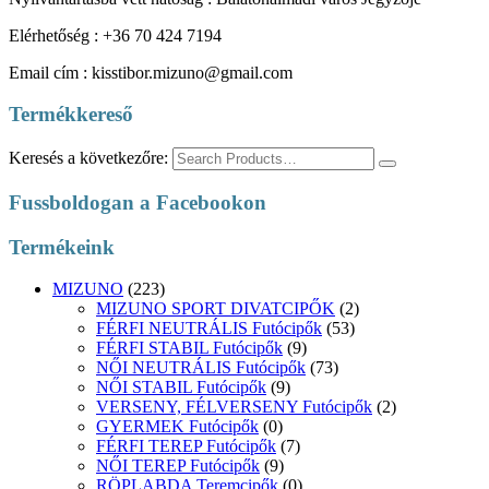
Elérhetőség : +36 70 424 7194
Email cím : kisstibor.mizuno@gmail.com
Termékkereső
Keresés a következőre:
Fussboldogan a Facebookon
Termékeink
MIZUNO
(223)
MIZUNO SPORT DIVATCIPŐK
(2)
FÉRFI NEUTRÁLIS Futócipők
(53)
FÉRFI STABIL Futócipők
(9)
NŐI NEUTRÁLIS Futócipők
(73)
NŐI STABIL Futócipők
(9)
VERSENY, FÉLVERSENY Futócipők
(2)
GYERMEK Futócipők
(0)
FÉRFI TEREP Futócipők
(7)
NŐI TEREP Futócipők
(9)
RÖPLABDA Teremcipők
(0)