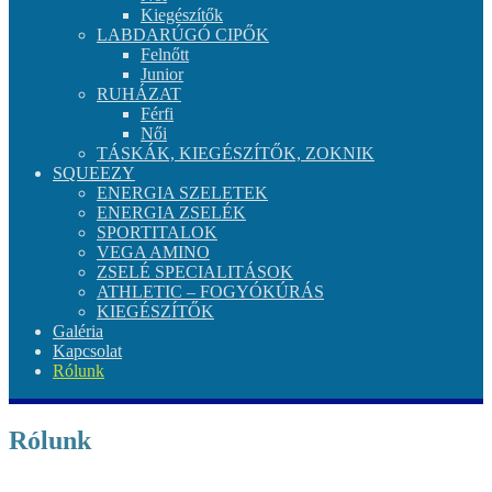
Kiegészítők
LABDARÚGÓ CIPŐK
Felnőtt
Junior
RUHÁZAT
Férfi
Női
TÁSKÁK, KIEGÉSZÍTŐK, ZOKNIK
SQUEEZY
ENERGIA SZELETEK
ENERGIA ZSELÉK
SPORTITALOK
VEGA AMINO
ZSELÉ SPECIALITÁSOK
ATHLETIC – FOGYÓKÚRÁS
KIEGÉSZÍTŐK
Galéria
Kapcsolat
Rólunk
Rólunk