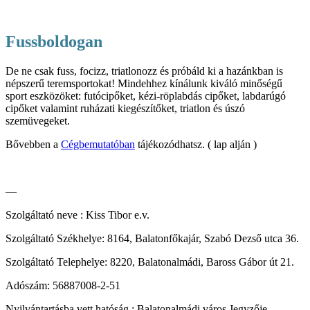
Fussboldogan
De ne csak fuss, focizz, triatlonozz és próbáld ki a hazánkban is
népszerű teremsportokat! Mindehhez kínálunk kiváló minőségű
sport eszközöket: futócipőket, kézi-röplabdás cipőket, labdarúgó
cipőket valamint ruházati kiegészítőket, triatlon és úszó
szemüvegeket.
Bővebben a
Cégbemutatóban
tájékozódhatsz. ( lap alján )
—
Szolgáltató neve : Kiss Tibor e.v.
Szolgáltató Székhelye: 8164, Balatonfőkajár, Szabó Dezső utca 36.
Szolgáltató Telephelye: 8220, Balatonalmádi, Baross Gábor út 21.
Adószám: 56887008-2-51
Nyilvántartásba vett hatóság : Balatonalmádi város Jegyzője