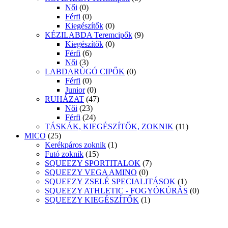
Női
(0)
Férfi
(0)
Kiegészítők
(0)
KÉZILABDA Teremcipők
(9)
Kiegészítők
(0)
Férfi
(6)
Női
(3)
LABDARÚGÓ CIPŐK
(0)
Férfi
(0)
Junior
(0)
RUHÁZAT
(47)
Női
(23)
Férfi
(24)
TÁSKÁK, KIEGÉSZÍTŐK, ZOKNIK
(11)
MICO
(25)
Kerékpáros zoknik
(1)
Futó zoknik
(15)
SQUEEZY SPORTITALOK
(7)
SQUEEZY VEGA AMINO
(0)
SQUEEZY ZSELÉ SPECIALITÁSOK
(1)
SQUEEZY ATHLETIC - FOGYÓKÚRÁS
(0)
SQUEEZY KIEGÉSZÍTŐK
(1)