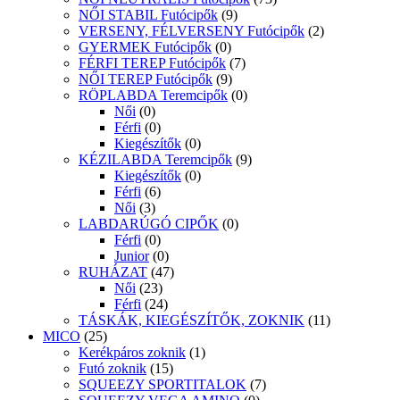
NŐI STABIL Futócipők
(9)
VERSENY, FÉLVERSENY Futócipők
(2)
GYERMEK Futócipők
(0)
FÉRFI TEREP Futócipők
(7)
NŐI TEREP Futócipők
(9)
RÖPLABDA Teremcipők
(0)
Női
(0)
Férfi
(0)
Kiegészítők
(0)
KÉZILABDA Teremcipők
(9)
Kiegészítők
(0)
Férfi
(6)
Női
(3)
LABDARÚGÓ CIPŐK
(0)
Férfi
(0)
Junior
(0)
RUHÁZAT
(47)
Női
(23)
Férfi
(24)
TÁSKÁK, KIEGÉSZÍTŐK, ZOKNIK
(11)
MICO
(25)
Kerékpáros zoknik
(1)
Futó zoknik
(15)
SQUEEZY SPORTITALOK
(7)