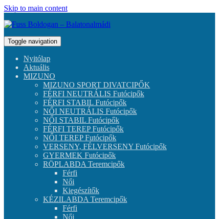
Skip to main content
Toggle navigation
Nyitólap
Aktuális
MIZUNO
MIZUNO SPORT DIVATCIPŐK
FÉRFI NEUTRÁLIS Futócipők
FÉRFI STABIL Futócipők
NŐI NEUTRÁLIS Futócipők
NŐI STABIL Futócipők
FÉRFI TEREP Futócipők
NŐI TEREP Futócipők
VERSENY, FÉLVERSENY Futócipők
GYERMEK Futócipők
RÖPLABDA Teremcipők
Férfi
Női
Kiegészítők
KÉZILABDA Teremcipők
Férfi
Női