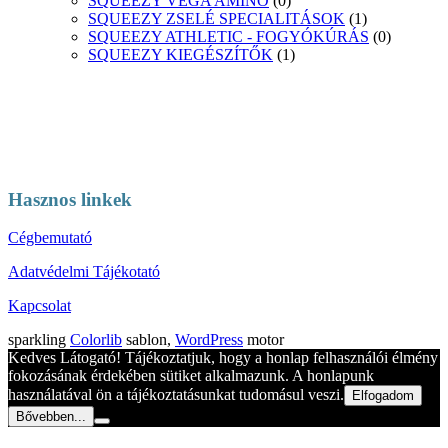
SQUEEZY VEGA AMINO
(0)
SQUEEZY ZSELÉ SPECIALITÁSOK
(1)
SQUEEZY ATHLETIC - FOGYÓKÚRÁS
(0)
SQUEEZY KIEGÉSZÍTŐK
(1)
Hasznos linkek
Cégbemutató
Adatvédelmi Tájékotató
Kapcsolat
sparkling
Colorlib
sablon,
WordPress
motor
Kedves Látogató! Tájékoztatjuk, hogy a honlap felhasználói élmény
fokozásának érdekében sütiket alkalmazunk. A honlapunk
használatával ön a tájékoztatásunkat tudomásul veszi.
Elfogadom
Bővebben...