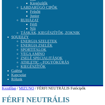
Kiegészítők
LABDARÚGÓ CIPŐK
Felnőtt
Junior
RUHÁZAT
Férfi
Női
TÁSKÁK, KIEGÉSZÍTŐK, ZOKNIK
SQUEEZY
ENERGIA SZELETEK
ENERGIA ZSELÉK
SPORTITALOK
VEGA AMINO
ZSELÉ SPECIALITÁSOK
ATHLETIC – FOGYÓKÚRÁS
KIEGÉSZÍTŐK
Galéria
Kapcsolat
Rólunk
Kezdőlap
/
MIZUNO
/ FÉRFI NEUTRÁLIS Futócipők
FÉRFI NEUTRÁLIS