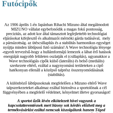
Futócipők
Az 1906 április 1-én Japánban Rihachi Mizuno által megálmodott
MIZUNO vállalat egybefonódik a magas fokú pontosság,
precizitás, az adott kor által támasztott legfejlettebb technológiai
eljárásokat kifejlesztő és alkalmazói mérnöki gárda tudásával, mely
a párnázottság. az ütéscsillapítás és a stabilitás harmonikus egységet
nyújtja minden lábtípusú futó számára! A Wave technológia lényege
-egyedi tervezésű-hogy a hullámformájú lemezek a lábat érő hatások
energiáját nagyobb felületen oszlatják el (csillapítás), ugyanakkor a
Wave technológiás cipők külső (laterális) és belső (mediális)
szerkezete eltérő, ezáltal a nagynyomású területeken a cipő
hatékonyan ellenáll a középső talprész összenyomódásának
(stabilitás).
A különböző lábtípusoknak megfelelően a Mizuno eltérő Wave
talpszerkezeteket alkalmaz ezáltal biztosítva a sportolónak a cél
függvényében a megfelelő védelmet, kényelmet illetve gyorsaságot!
A sportot űzők lévén elkötelezett hívei vagyunk a
kapcsolatteremtésnek mert bizony sok kérdés előzheti meg a
termékvásárlást ezáltal nemcsak kiszolgálunk hanem Téged