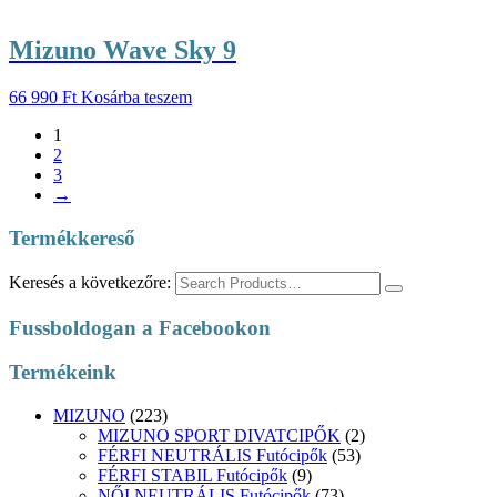
Mizuno Wave Sky 9
66 990
Ft
Kosárba teszem
1
2
3
→
Termékkereső
Keresés a következőre:
Fussboldogan a Facebookon
Termékeink
MIZUNO
(223)
MIZUNO SPORT DIVATCIPŐK
(2)
FÉRFI NEUTRÁLIS Futócipők
(53)
FÉRFI STABIL Futócipők
(9)
NŐI NEUTRÁLIS Futócipők
(73)