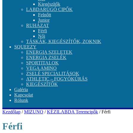
Kiegészítők
LABDARÚGÓ CIPŐK
Felnőtt
Junior
RUHÁZAT
Férfi
Női
TÁSKÁK, KIEGÉSZÍTŐK, ZOKNIK
SQUEEZY
ENERGIA SZELETEK
ENERGIA ZSELÉK
SPORTITALOK
VEGA AMINO
ZSELÉ SPECIALITÁSOK
ATHLETIC – FOGYÓKÚRÁS
KIEGÉSZÍTŐK
Galéria
Kapcsolat
Rólunk
Kezdőlap
/
MIZUNO
/
KÉZILABDA Teremcipők
/ Férfi
Férfi