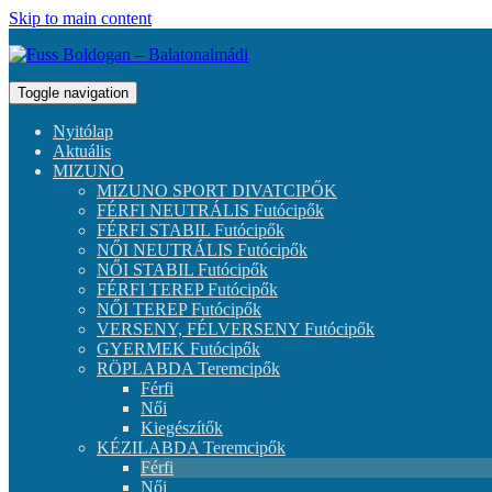
Skip to main content
Toggle navigation
Nyitólap
Aktuális
MIZUNO
MIZUNO SPORT DIVATCIPŐK
FÉRFI NEUTRÁLIS Futócipők
FÉRFI STABIL Futócipők
NŐI NEUTRÁLIS Futócipők
NŐI STABIL Futócipők
FÉRFI TEREP Futócipők
NŐI TEREP Futócipők
VERSENY, FÉLVERSENY Futócipők
GYERMEK Futócipők
RÖPLABDA Teremcipők
Férfi
Női
Kiegészítők
KÉZILABDA Teremcipők
Férfi
Női