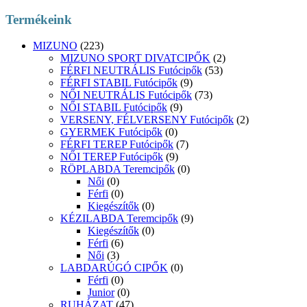
Termékeink
MIZUNO
(223)
MIZUNO SPORT DIVATCIPŐK
(2)
FÉRFI NEUTRÁLIS Futócipők
(53)
FÉRFI STABIL Futócipők
(9)
NŐI NEUTRÁLIS Futócipők
(73)
NŐI STABIL Futócipők
(9)
VERSENY, FÉLVERSENY Futócipők
(2)
GYERMEK Futócipők
(0)
FÉRFI TEREP Futócipők
(7)
NŐI TEREP Futócipők
(9)
RÖPLABDA Teremcipők
(0)
Női
(0)
Férfi
(0)
Kiegészítők
(0)
KÉZILABDA Teremcipők
(9)
Kiegészítők
(0)
Férfi
(6)
Női
(3)
LABDARÚGÓ CIPŐK
(0)
Férfi
(0)
Junior
(0)
RUHÁZAT
(47)