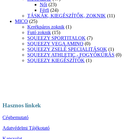
Női
(23)
Férfi
(24)
TÁSKÁK, KIEGÉSZÍTŐK, ZOKNIK
(11)
MICO
(25)
Kerékpáros zoknik
(1)
Futó zoknik
(15)
SQUEEZY SPORTITALOK
(7)
SQUEEZY VEGA AMINO
(0)
SQUEEZY ZSELÉ SPECIALITÁSOK
(1)
SQUEEZY ATHLETIC - FOGYÓKÚRÁS
(0)
SQUEEZY KIEGÉSZÍTŐK
(1)
Hasznos linkek
Cégbemutató
Adatvédelmi Tájékotató
Kapcsolat