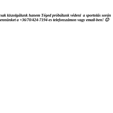
nemcsak kiszolgálunk hanem Téged próbálunk védeni a sportolás során
bennünket a +36/70/424-7194-es telefonszámon vagy email-ben! 🙂