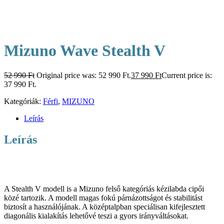
Mizuno Wave Stealth V
52 990
Ft
Original price was: 52 990 Ft.
37 990
Ft
Current price is:
37 990 Ft.
Kategóriák:
Férfi
,
MIZUNO
Leírás
Leírás
A Stealth V modell is a Mizuno felső kategóriás kézilabda cipői
közé tartozik. A modell magas fokú párnázottságot és stabilitást
biztosít a használójának. A középtalpban speciálisan kifejlesztett
diagonális kialakítás lehetővé teszi a gyors irányváltásokat.