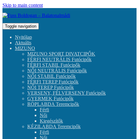
Skip to main content
Toggle navigation
Nyitólap
Aktuális
MIZUNO
MIZUNO SPORT DIVATCIPŐK
FÉRFI NEUTRÁLIS Futócipők
FÉRFI STABIL Futócipők
NŐI NEUTRÁLIS Futócipők
NŐI STABIL Futócipők
FÉRFI TEREP Futócipők
NŐI TEREP Futócipők
VERSENY, FÉLVERSENY Futócipők
GYERMEK Futócipők
RÖPLABDA Teremcipők
Férfi
Női
Kiegészítők
KÉZILABDA Teremcipők
Férfi
Női