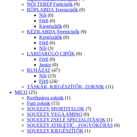
NŐI TEREP Futócipők
(9)
RÖPLABDA Teremcipők
(0)
Női
(0)
Férfi
(0)
Kiegészítők
(0)
KÉZILABDA Teremcipők
(9)
Kiegészítők
(0)
Férfi
(6)
Női
(3)
LABDARÚGÓ CIPŐK
(0)
Férfi
(0)
Junior
(0)
RUHÁZAT
(47)
Női
(23)
Férfi
(24)
TÁSKÁK, KIEGÉSZÍTŐK, ZOKNIK
(11)
MICO
(25)
Kerékpáros zoknik
(1)
Futó zoknik
(15)
SQUEEZY SPORTITALOK
(7)
SQUEEZY VEGA AMINO
(0)
SQUEEZY ZSELÉ SPECIALITÁSOK
(1)
SQUEEZY ATHLETIC - FOGYÓKÚRÁS
(0)
SQUEEZY KIEGÉSZÍTŐK
(1)