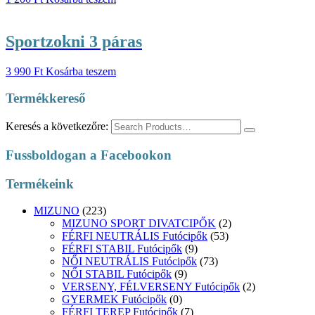
Sportzokni 3 páras
3 990
Ft
Kosárba teszem
Termékkereső
Keresés a következőre:
Fussboldogan a Facebookon
Termékeink
MIZUNO
(223)
MIZUNO SPORT DIVATCIPŐK
(2)
FÉRFI NEUTRÁLIS Futócipők
(53)
FÉRFI STABIL Futócipők
(9)
NŐI NEUTRÁLIS Futócipők
(73)
NŐI STABIL Futócipők
(9)
VERSENY, FÉLVERSENY Futócipők
(2)
GYERMEK Futócipők
(0)
FÉRFI TEREP Futócipők
(7)