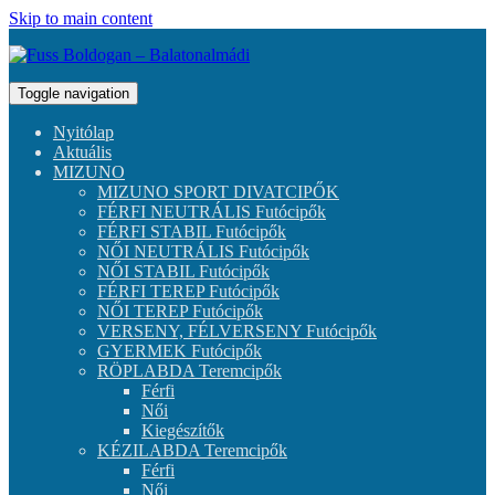
Skip to main content
Toggle navigation
Nyitólap
Aktuális
MIZUNO
MIZUNO SPORT DIVATCIPŐK
FÉRFI NEUTRÁLIS Futócipők
FÉRFI STABIL Futócipők
NŐI NEUTRÁLIS Futócipők
NŐI STABIL Futócipők
FÉRFI TEREP Futócipők
NŐI TEREP Futócipők
VERSENY, FÉLVERSENY Futócipők
GYERMEK Futócipők
RÖPLABDA Teremcipők
Férfi
Női
Kiegészítők
KÉZILABDA Teremcipők
Férfi
Női