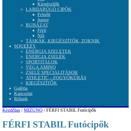
Kiegészítők
LABDARÚGÓ CIPŐK
Felnőtt
Junior
RUHÁZAT
Férfi
Női
TÁSKÁK, KIEGÉSZÍTŐK, ZOKNIK
SQUEEZY
ENERGIA SZELETEK
ENERGIA ZSELÉK
SPORTITALOK
VEGA AMINO
ZSELÉ SPECIALITÁSOK
ATHLETIC – FOGYÓKÚRÁS
KIEGÉSZÍTŐK
Galéria
Kapcsolat
Rólunk
Kezdőlap
/
MIZUNO
/ FÉRFI STABIL Futócipők
FÉRFI STABIL Futócipők