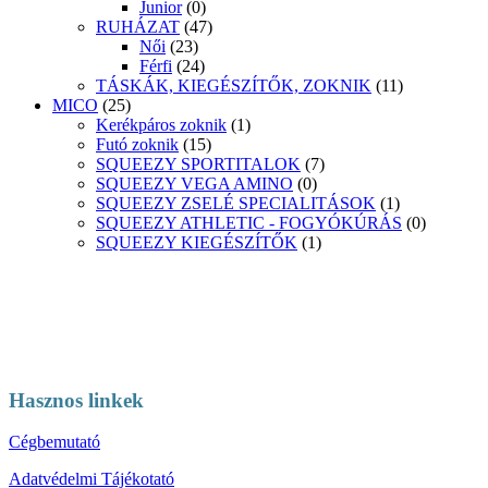
Junior
(0)
RUHÁZAT
(47)
Női
(23)
Férfi
(24)
TÁSKÁK, KIEGÉSZÍTŐK, ZOKNIK
(11)
MICO
(25)
Kerékpáros zoknik
(1)
Futó zoknik
(15)
SQUEEZY SPORTITALOK
(7)
SQUEEZY VEGA AMINO
(0)
SQUEEZY ZSELÉ SPECIALITÁSOK
(1)
SQUEEZY ATHLETIC - FOGYÓKÚRÁS
(0)
SQUEEZY KIEGÉSZÍTŐK
(1)
Hasznos linkek
Cégbemutató
Adatvédelmi Tájékotató