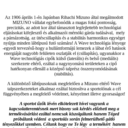
Az 1906 április 1-én Japánban Rihachi Mizuno által megálmodott
MIZUNO vállalat egybefonódik a magas fokú pontosság,
precizitás, az adott kor által támasztott legfejlettebb technológiai
eljárásokat kifejlesztő és alkalmazói mérnöki gárda tudásával, mely
a párnázottság. az ütéscsillapítás és a stabilitás harmonikus egységet
nyújtja minden lábtípusú futó számára! A Wave technológia lényege
-egyedi tervezésű-hogy a hullámformájú lemezek a lábat érő hatások
energiáját nagyobb felületen oszlatják el (csillapítás), ugyanakkor a
Wave technológiás cipők külső (laterális) és belső (mediális)
szerkezete eltérő, ezáltal a nagynyomású területeken a cipő
hatékonyan ellenáll a középső talprész összenyomódásának
(stabilitás).
A különböző lábtípusoknak megfelelően a Mizuno eltérő Wave
talpszerkezeteket alkalmaz ezáltal biztosítva a sportolónak a cél
függvényében a megfelelő védelmet, kényelmet illetve gyorsaságot!
A sportot űzők lévén elkötelezett hívei vagyunk a
kapcsolatteremtésnek mert bizony sok kérdés előzheti meg a
termékvásárlást ezáltal nemcsak kiszolgálunk hanem Téged
próbálunk védeni a sportolás során felmerülhető gátló
tényezőkkel szemben. Célunk hogy ne Te légy a termékért hanem