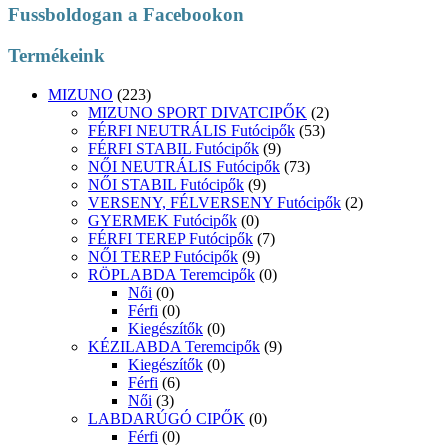
Fussboldogan a Facebookon
Termékeink
MIZUNO
(223)
MIZUNO SPORT DIVATCIPŐK
(2)
FÉRFI NEUTRÁLIS Futócipők
(53)
FÉRFI STABIL Futócipők
(9)
NŐI NEUTRÁLIS Futócipők
(73)
NŐI STABIL Futócipők
(9)
VERSENY, FÉLVERSENY Futócipők
(2)
GYERMEK Futócipők
(0)
FÉRFI TEREP Futócipők
(7)
NŐI TEREP Futócipők
(9)
RÖPLABDA Teremcipők
(0)
Női
(0)
Férfi
(0)
Kiegészítők
(0)
KÉZILABDA Teremcipők
(9)
Kiegészítők
(0)
Férfi
(6)
Női
(3)
LABDARÚGÓ CIPŐK
(0)
Férfi
(0)