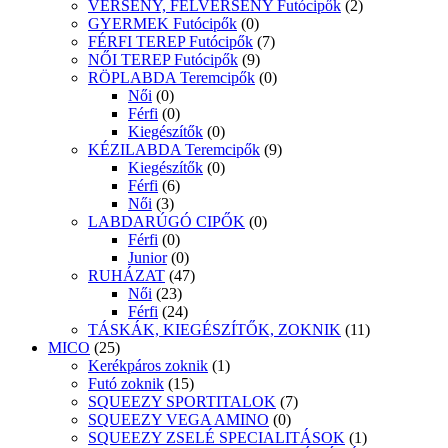
VERSENY, FÉLVERSENY Futócipők
(2)
GYERMEK Futócipők
(0)
FÉRFI TEREP Futócipők
(7)
NŐI TEREP Futócipők
(9)
RÖPLABDA Teremcipők
(0)
Női
(0)
Férfi
(0)
Kiegészítők
(0)
KÉZILABDA Teremcipők
(9)
Kiegészítők
(0)
Férfi
(6)
Női
(3)
LABDARÚGÓ CIPŐK
(0)
Férfi
(0)
Junior
(0)
RUHÁZAT
(47)
Női
(23)
Férfi
(24)
TÁSKÁK, KIEGÉSZÍTŐK, ZOKNIK
(11)
MICO
(25)
Kerékpáros zoknik
(1)
Futó zoknik
(15)
SQUEEZY SPORTITALOK
(7)
SQUEEZY VEGA AMINO
(0)
SQUEEZY ZSELÉ SPECIALITÁSOK
(1)