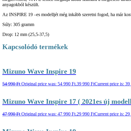
anyagokból készült.
Az INSPIRE 19 –es modelljét még inkább szeretni fogod, ha már koráb
Súly: 305 gramm
Drop: 12 mm (25,5-37,5)
Kapcsolódó termékek
Mizuno Wave Inspire 19
54 990
Ft
Original price was: 54 990 Ft.
39 990
Ft
Current price is: 39
Mizuno Wave Inspire 17 ( 2021es új modell
47 990
Ft
Original price was: 47 990 Ft.
29 990
Ft
Current price is: 29