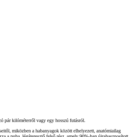
ó pár kilóméterről vagy egy hosszú futásról.
eitől, miközben a habanyagok között elhelyezett, anatómiailag
a a puha, légáteresztő felső rész, amely 90%-ban újrahasznosított