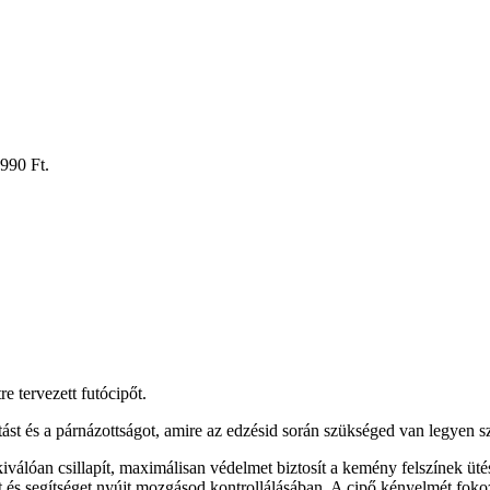
 990 Ft.
e tervezett futócipőt.
ást és a párnázottságot, amire az edzésid során szükséged van legyen sz
óan csillapít, maximálisan védelmet biztosít a kemény felszínek ütés
s segítséget nyújt mozgásod kontrollálásában. A cipő kényelmét fokozz