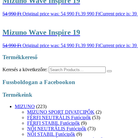
Mizuno Wave Inspire 19
54 990
Ft
Original price was: 54 990 Ft.
39 990
Ft
Current price is: 39
Mizuno Wave Inspire 19
54 990
Ft
Original price was: 54 990 Ft.
39 990
Ft
Current price is: 39
Termékkereső
Keresés a következőre:
Fussboldogan a Facebookon
Termékeink
MIZUNO
(223)
MIZUNO SPORT DIVATCIPŐK
(2)
FÉRFI NEUTRÁLIS Futócipők
(53)
FÉRFI STABIL Futócipők
(9)
NŐI NEUTRÁLIS Futócipők
(73)
NŐI STABIL Futócipők
(9)