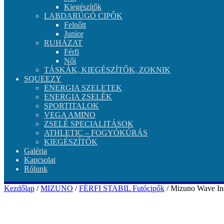
Kiegészítők
LABDARÚGÓ CIPŐK
Felnőtt
Junior
RUHÁZAT
Férfi
Női
TÁSKÁK, KIEGÉSZÍTŐK, ZOKNIK
SQUEEZY
ENERGIA SZELETEK
ENERGIA ZSELÉK
SPORTITALOK
VEGA AMINO
ZSELÉ SPECIALITÁSOK
ATHLETIC – FOGYÓKÚRÁS
KIEGÉSZÍTŐK
Galéria
Kapcsolat
Rólunk
Kezdőlap
/
MIZUNO
/
FÉRFI STABIL Futócipők
/ Mizuno Wave Ins