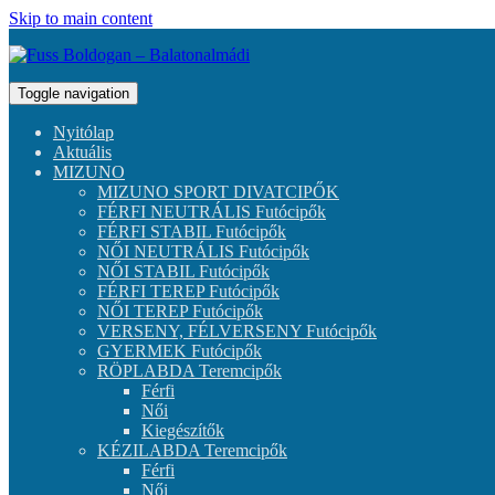
Skip to main content
Toggle navigation
Nyitólap
Aktuális
MIZUNO
MIZUNO SPORT DIVATCIPŐK
FÉRFI NEUTRÁLIS Futócipők
FÉRFI STABIL Futócipők
NŐI NEUTRÁLIS Futócipők
NŐI STABIL Futócipők
FÉRFI TEREP Futócipők
NŐI TEREP Futócipők
VERSENY, FÉLVERSENY Futócipők
GYERMEK Futócipők
RÖPLABDA Teremcipők
Férfi
Női
Kiegészítők
KÉZILABDA Teremcipők
Férfi
Női