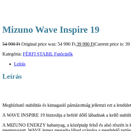
Mizuno Wave Inspire 19
54 990
Ft
Original price was: 54 990 Ft.
39 990
Ft
Current price is: 39
Kategória:
FÉRFI STABIL Futócipők
Leírás
Leírás
Megbízható stabilitás és kimagasló párnázottság jellemzi ezt a lendületr
A WAVE INSPIRE 19 biztosítja a befelé dőlő lábadnak a kellő stabilit
A MIZUNO ENERZY habanyag, a középtalp felső és alsó részén is kivál
megtervezett, WAVE lemez megadja lábad számára a megfelelő tartást é