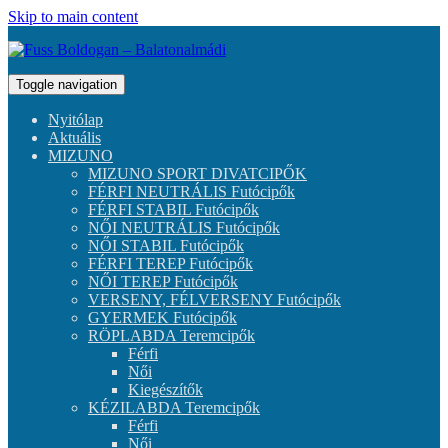
Skip to main content
Toggle navigation
Nyitólap
Aktuális
MIZUNO
MIZUNO SPORT DIVATCIPŐK
FÉRFI NEUTRÁLIS Futócipők
FÉRFI STABIL Futócipők
NŐI NEUTRÁLIS Futócipők
NŐI STABIL Futócipők
FÉRFI TEREP Futócipők
NŐI TEREP Futócipők
VERSENY, FÉLVERSENY Futócipők
GYERMEK Futócipők
RÖPLABDA Teremcipők
Férfi
Női
Kiegészítők
KÉZILABDA Teremcipők
Férfi
Női