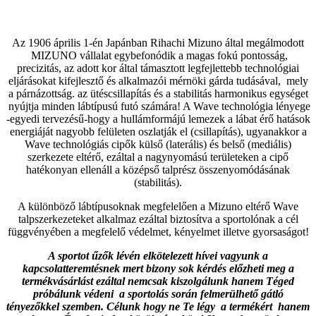
Az 1906 április 1-én Japánban Rihachi Mizuno által megálmodott
MIZUNO vállalat egybefonódik a magas fokú pontosság,
precizitás, az adott kor által támasztott legfejlettebb technológiai
eljárásokat kifejlesztő és alkalmazói mérnöki gárda tudásával, mely
a párnázottság. az ütéscsillapítás és a stabilitás harmonikus egységet
nyújtja minden lábtípusú futó számára! A Wave technológia lényege
-egyedi tervezésű-hogy a hullámformájú lemezek a lábat érő hatások
energiáját nagyobb felületen oszlatják el (csillapítás), ugyanakkor a
Wave technológiás cipők külső (laterális) és belső (mediális)
szerkezete eltérő, ezáltal a nagynyomású területeken a cipő
hatékonyan ellenáll a középső talprész összenyomódásának
(stabilitás).
A különböző lábtípusoknak megfelelően a Mizuno eltérő Wave
talpszerkezeteket alkalmaz ezáltal biztosítva a sportolónak a cél
függvényében a megfelelő védelmet, kényelmet illetve gyorsaságot!
A sportot űzők lévén elkötelezett hívei vagyunk a
kapcsolatteremtésnek mert bizony sok kérdés előzheti meg a
termékvásárlást ezáltal nemcsak kiszolgálunk hanem Téged
próbálunk védeni a sportolás során felmerülhető gátló
tényezőkkel szemben. Célunk hogy ne Te légy a termékért hanem