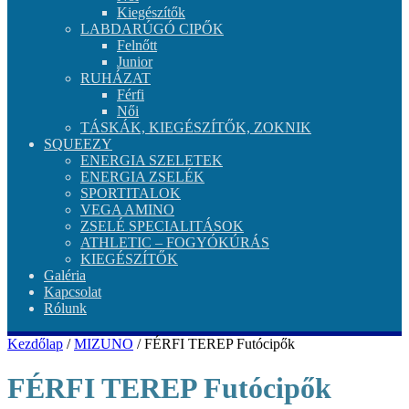
Kiegészítők
LABDARÚGÓ CIPŐK
Felnőtt
Junior
RUHÁZAT
Férfi
Női
TÁSKÁK, KIEGÉSZÍTŐK, ZOKNIK
SQUEEZY
ENERGIA SZELETEK
ENERGIA ZSELÉK
SPORTITALOK
VEGA AMINO
ZSELÉ SPECIALITÁSOK
ATHLETIC – FOGYÓKÚRÁS
KIEGÉSZÍTŐK
Galéria
Kapcsolat
Rólunk
Kezdőlap
/
MIZUNO
/ FÉRFI TEREP Futócipők
FÉRFI TEREP Futócipők