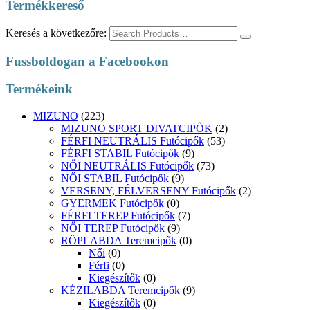
Termékkereső
Keresés a következőre:
Fussboldogan a Facebookon
Termékeink
MIZUNO
(223)
MIZUNO SPORT DIVATCIPŐK
(2)
FÉRFI NEUTRÁLIS Futócipők
(53)
FÉRFI STABIL Futócipők
(9)
NŐI NEUTRÁLIS Futócipők
(73)
NŐI STABIL Futócipők
(9)
VERSENY, FÉLVERSENY Futócipők
(2)
GYERMEK Futócipők
(0)
FÉRFI TEREP Futócipők
(7)
NŐI TEREP Futócipők
(9)
RÖPLABDA Teremcipők
(0)
Női
(0)
Férfi
(0)
Kiegészítők
(0)
KÉZILABDA Teremcipők
(9)
Kiegészítők
(0)