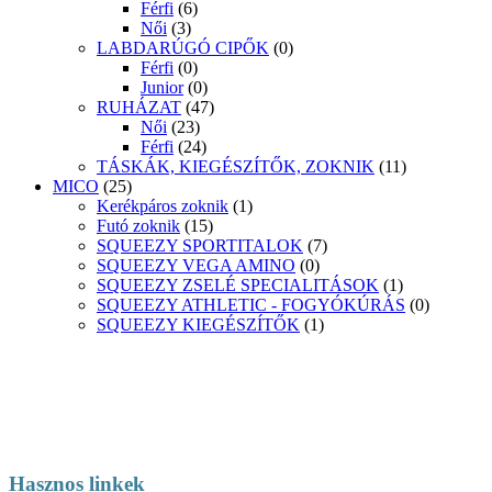
Férfi
(6)
Női
(3)
LABDARÚGÓ CIPŐK
(0)
Férfi
(0)
Junior
(0)
RUHÁZAT
(47)
Női
(23)
Férfi
(24)
TÁSKÁK, KIEGÉSZÍTŐK, ZOKNIK
(11)
MICO
(25)
Kerékpáros zoknik
(1)
Futó zoknik
(15)
SQUEEZY SPORTITALOK
(7)
SQUEEZY VEGA AMINO
(0)
SQUEEZY ZSELÉ SPECIALITÁSOK
(1)
SQUEEZY ATHLETIC - FOGYÓKÚRÁS
(0)
SQUEEZY KIEGÉSZÍTŐK
(1)
Hasznos linkek