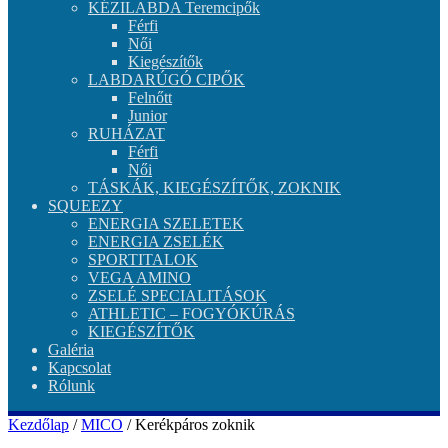
KÉZILABDA Teremcipők
Férfi
Női
Kiegészítők
LABDARÚGÓ CIPŐK
Felnőtt
Junior
RUHÁZAT
Férfi
Női
TÁSKÁK, KIEGÉSZÍTŐK, ZOKNIK
SQUEEZY
ENERGIA SZELETEK
ENERGIA ZSELÉK
SPORTITALOK
VEGA AMINO
ZSELÉ SPECIALITÁSOK
ATHLETIC – FOGYÓKÚRÁS
KIEGÉSZÍTŐK
Galéria
Kapcsolat
Rólunk
Kezdőlap
/
MICO
/ Kerékpáros zoknik