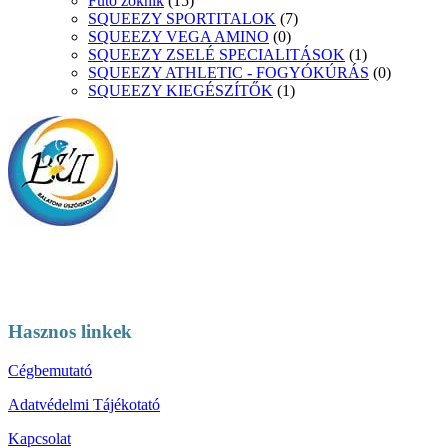
Futó zoknik
(15)
SQUEEZY SPORTITALOK
(7)
SQUEEZY VEGA AMINO
(0)
SQUEEZY ZSELÉ SPECIALITÁSOK
(1)
SQUEEZY ATHLETIC - FOGYÓKÚRÁS
(0)
SQUEEZY KIEGÉSZÍTŐK
(1)
Hasznos linkek
Cégbemutató
Adatvédelmi Tájékotató
Kapcsolat