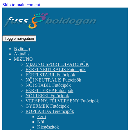
Skip to main content
Toggle navigation
Nyitólap
Aktuális
MIZUNO
MIZUNO SPORT DIVATCIPŐK
FÉRFI NEUTRÁLIS Futócipők
FÉRFI STABIL Futócipők
NŐI NEUTRÁLIS Futócipők
NŐI STABIL Futócipők
FÉRFI TEREP Futócipők
NŐI TEREP Futócipők
VERSENY, FÉLVERSENY Futócipők
GYERMEK Futócipők
RÖPLABDA Teremcipők
Férfi
Női
Kiegészítők