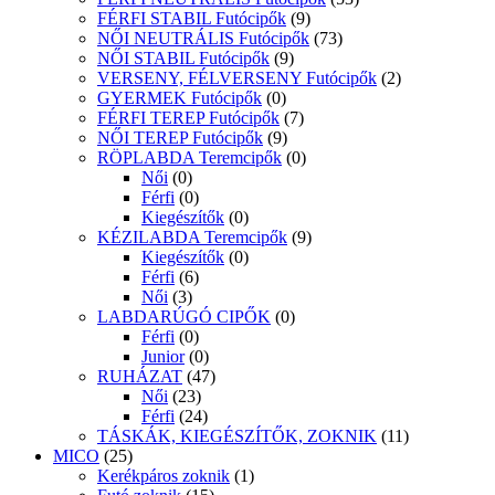
FÉRFI STABIL Futócipők
(9)
NŐI NEUTRÁLIS Futócipők
(73)
NŐI STABIL Futócipők
(9)
VERSENY, FÉLVERSENY Futócipők
(2)
GYERMEK Futócipők
(0)
FÉRFI TEREP Futócipők
(7)
NŐI TEREP Futócipők
(9)
RÖPLABDA Teremcipők
(0)
Női
(0)
Férfi
(0)
Kiegészítők
(0)
KÉZILABDA Teremcipők
(9)
Kiegészítők
(0)
Férfi
(6)
Női
(3)
LABDARÚGÓ CIPŐK
(0)
Férfi
(0)
Junior
(0)
RUHÁZAT
(47)
Női
(23)
Férfi
(24)
TÁSKÁK, KIEGÉSZÍTŐK, ZOKNIK
(11)
MICO
(25)
Kerékpáros zoknik
(1)