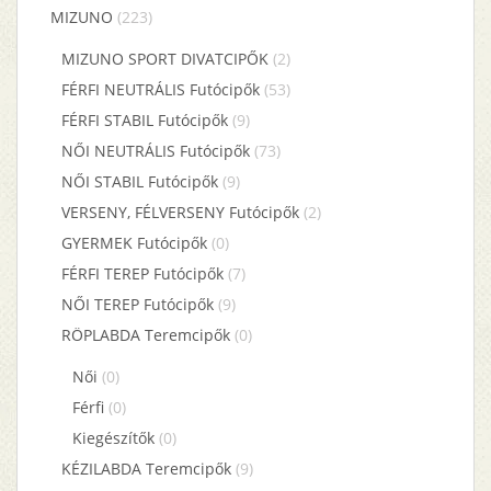
MIZUNO
(223)
MIZUNO SPORT DIVATCIPŐK
(2)
FÉRFI NEUTRÁLIS Futócipők
(53)
FÉRFI STABIL Futócipők
(9)
NŐI NEUTRÁLIS Futócipők
(73)
NŐI STABIL Futócipők
(9)
VERSENY, FÉLVERSENY Futócipők
(2)
GYERMEK Futócipők
(0)
FÉRFI TEREP Futócipők
(7)
NŐI TEREP Futócipők
(9)
RÖPLABDA Teremcipők
(0)
Női
(0)
Férfi
(0)
Kiegészítők
(0)
KÉZILABDA Teremcipők
(9)