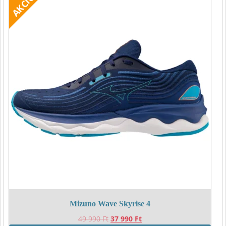
Mizuno Wave Skyrise 4
Original
Current
49 990
Ft
37 990
Ft