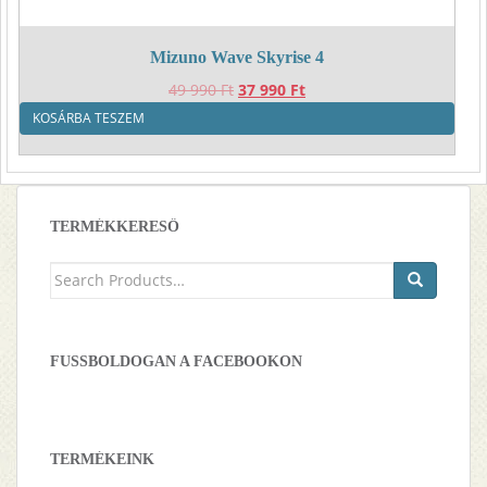
Mizuno Wave Skyrise 4
Original
Current
49 990
Ft
37 990
Ft
price
price
KOSÁRBA TESZEM
was:
is:
49
37
990 Ft.
990 Ft.
TERMÉKKERESŐ
Keresés
a
következőre:
FUSSBOLDOGAN A FACEBOOKON
TERMÉKEINK