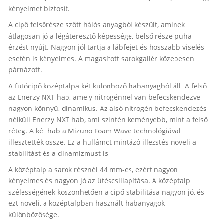
kényelmet biztosít.
A cipő felsőrésze szőtt hálós anyagból készült, aminek
átlagosan jó a légáteresztő képessége, belső része puha
érzést nyújt. Nagyon jól tartja a lábfejet és hosszabb viselés
esetén is kényelmes. A magasított sarokgallér közepesen
párnázott.
A futócipő középtalpa két különböző habanyagból áll. A felső
az Enerzy NXT hab, amely nitrogénnel van befecskendezve
nagyon könnyű, dinamikus. Az alsó nitrogén befecskendezés
nélküli Enerzy NXT hab, ami szintén keményebb, mint a felső
réteg. A két hab a Mizuno Foam Wave technológiával
illesztették össze. Ez a hullámot mintázó illezstés növeli a
stabilitást és a dinamizmust is.
A középtalp a sarok résznél 44 mm-es, ezért nagyon
kényelmes és nagyon jó az ütéscsillapítása. A középtalp
szélességének köszönhetően a cipő stabilitása nagyon jó, és
ezt növeli, a középtalpban használt habanyagok
különbözősége.