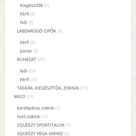
Kiegészítők
(0)
Férfi
(6)
Női
(3)
LABDARÚGÓ CIPŐK
(0)
Férfi
(0)
Junior
(0)
RUHÁZAT
(47)
Női
(23)
Férfi
(24)
TÁSKÁK, KIEGÉSZÍTŐK, ZOKNIK
(11)
MICO
(25)
Kerékpáros zoknik
(1)
Futó zoknik
(15)
SQUEEZY SPORTITALOK
(7)
SQUEEZY VEGA AMINO
(0)