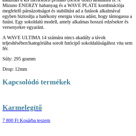
Mizuno ENERZY habanyag és a WAVE PLATE kombinációja
megfelelő párnázottságot és stabilitást ad a futások alkalmával
egyben biztosítja a hatékony energia vissza adást, hogy támogassa a
futást. Egy sokoldalú modell, amely alkalmas hosszú edzésekre és
versenyekre egyaránt.
A WAVE ULTIMA 14 számára nincs akadály a távok
teljesítésében!kategóriába sorolt futócipő sokoldalúságához vita sem
fér.
Súly: 295 gramm
Drop: 12mm
Kapcsolódó termékek
Karmelegítő
7 800
Ft
Kosárba teszem