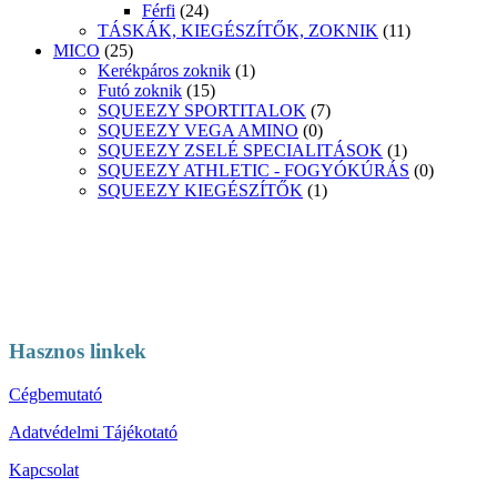
Férfi
(24)
TÁSKÁK, KIEGÉSZÍTŐK, ZOKNIK
(11)
MICO
(25)
Kerékpáros zoknik
(1)
Futó zoknik
(15)
SQUEEZY SPORTITALOK
(7)
SQUEEZY VEGA AMINO
(0)
SQUEEZY ZSELÉ SPECIALITÁSOK
(1)
SQUEEZY ATHLETIC - FOGYÓKÚRÁS
(0)
SQUEEZY KIEGÉSZÍTŐK
(1)
Hasznos linkek
Cégbemutató
Adatvédelmi Tájékotató
Kapcsolat