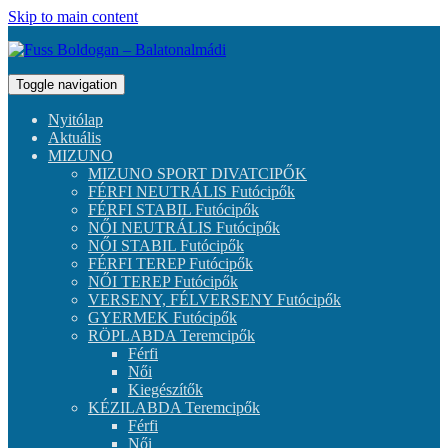
Skip to main content
Toggle navigation
Nyitólap
Aktuális
MIZUNO
MIZUNO SPORT DIVATCIPŐK
FÉRFI NEUTRÁLIS Futócipők
FÉRFI STABIL Futócipők
NŐI NEUTRÁLIS Futócipők
NŐI STABIL Futócipők
FÉRFI TEREP Futócipők
NŐI TEREP Futócipők
VERSENY, FÉLVERSENY Futócipők
GYERMEK Futócipők
RÖPLABDA Teremcipők
Férfi
Női
Kiegészítők
KÉZILABDA Teremcipők
Férfi
Női