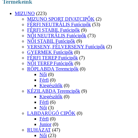
Termékeink
MIZUNO
(223)
MIZUNO SPORT DIVATCIPŐK
(2)
FÉRFI NEUTRÁLIS Futócipők
(53)
FÉRFI STABIL Futócipők
(9)
NŐI NEUTRÁLIS Futócipők
(73)
NŐI STABIL Futócipők
(9)
VERSENY, FÉLVERSENY Futócipők
(2)
GYERMEK Futócipők
(0)
FÉRFI TEREP Futócipők
(7)
NŐI TEREP Futócipők
(9)
RÖPLABDA Teremcipők
(0)
Női
(0)
Férfi
(0)
Kiegészítők
(0)
KÉZILABDA Teremcipők
(9)
Kiegészítők
(0)
Férfi
(6)
Női
(3)
LABDARÚGÓ CIPŐK
(0)
Férfi
(0)
Junior
(0)
RUHÁZAT
(47)
Női
(23)