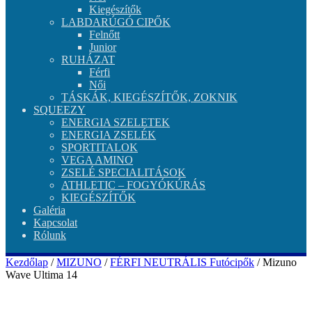
Kiegészítők
LABDARÚGÓ CIPŐK
Felnőtt
Junior
RUHÁZAT
Férfi
Női
TÁSKÁK, KIEGÉSZÍTŐK, ZOKNIK
SQUEEZY
ENERGIA SZELETEK
ENERGIA ZSELÉK
SPORTITALOK
VEGA AMINO
ZSELÉ SPECIALITÁSOK
ATHLETIC – FOGYÓKÚRÁS
KIEGÉSZÍTŐK
Galéria
Kapcsolat
Rólunk
Kezdőlap
/
MIZUNO
/
FÉRFI NEUTRÁLIS Futócipők
/ Mizuno
Wave Ultima 14