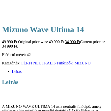
Mizuno Wave Ultima 14
49 990
Ft
Original price was: 49 990 Ft.
34 990
Ft
Current price is:
34 990 Ft.
Elérhető méret: 42
Kategóriák:
FÉRFI NEUTRÁLIS Futócipők
,
MIZUNO
Leírás
Leírás
A MIZUNO WAVE ULTIMA 14 az a neutrális futócipő, amely
alkalmas a kis mértékben pronáló (befelé dőlő) lábállásra is. A