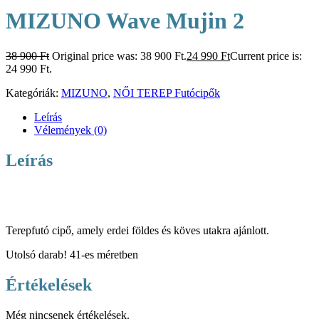
MIZUNO Wave Mujin 2
38 900
Ft
Original price was: 38 900 Ft.
24 990
Ft
Current price is:
24 990 Ft.
Kategóriák:
MIZUNO
,
NŐI TEREP Futócipők
Leírás
Vélemények (0)
Leírás
Terepfutó cipő, amely erdei földes és köves utakra ajánlott.
Utolsó darab! 41-es méretben
Értékelések
Még nincsenek értékelések.