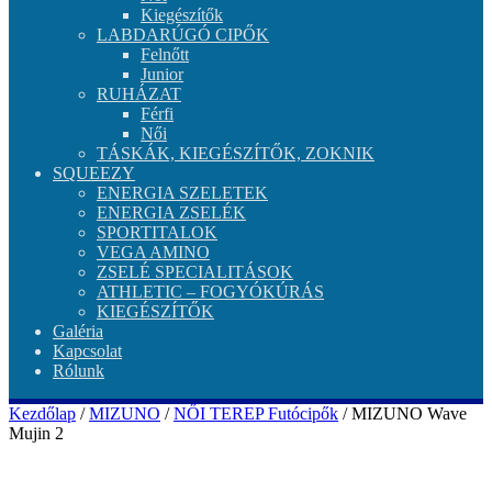
Kiegészítők
LABDARÚGÓ CIPŐK
Felnőtt
Junior
RUHÁZAT
Férfi
Női
TÁSKÁK, KIEGÉSZÍTŐK, ZOKNIK
SQUEEZY
ENERGIA SZELETEK
ENERGIA ZSELÉK
SPORTITALOK
VEGA AMINO
ZSELÉ SPECIALITÁSOK
ATHLETIC – FOGYÓKÚRÁS
KIEGÉSZÍTŐK
Galéria
Kapcsolat
Rólunk
Kezdőlap
/
MIZUNO
/
NŐI TEREP Futócipők
/ MIZUNO Wave
Mujin 2