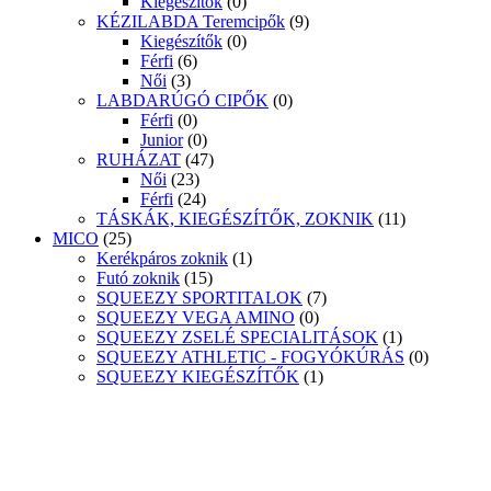
Kiegészítők
(0)
KÉZILABDA Teremcipők
(9)
Kiegészítők
(0)
Férfi
(6)
Női
(3)
LABDARÚGÓ CIPŐK
(0)
Férfi
(0)
Junior
(0)
RUHÁZAT
(47)
Női
(23)
Férfi
(24)
TÁSKÁK, KIEGÉSZÍTŐK, ZOKNIK
(11)
MICO
(25)
Kerékpáros zoknik
(1)
Futó zoknik
(15)
SQUEEZY SPORTITALOK
(7)
SQUEEZY VEGA AMINO
(0)
SQUEEZY ZSELÉ SPECIALITÁSOK
(1)
SQUEEZY ATHLETIC - FOGYÓKÚRÁS
(0)
SQUEEZY KIEGÉSZÍTŐK
(1)