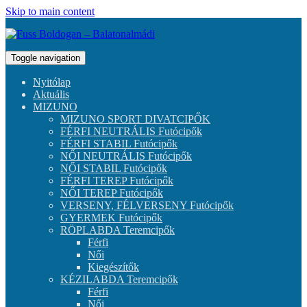
Skip to main content
Toggle navigation
Nyitólap
Aktuális
MIZUNO
MIZUNO SPORT DIVATCIPŐK
FÉRFI NEUTRÁLIS Futócipők
FÉRFI STABIL Futócipők
NŐI NEUTRÁLIS Futócipők
NŐI STABIL Futócipők
FÉRFI TEREP Futócipők
NŐI TEREP Futócipők
VERSENY, FÉLVERSENY Futócipők
GYERMEK Futócipők
RÖPLABDA Teremcipők
Férfi
Női
Kiegészítők
KÉZILABDA Teremcipők
Férfi
Női