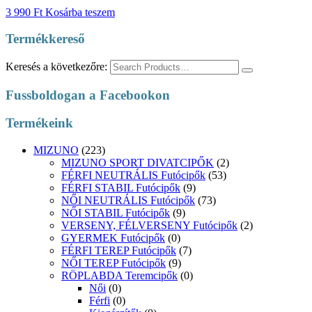
3 990
Ft
Kosárba teszem
Termékkereső
Keresés a következőre:
Fussboldogan a Facebookon
Termékeink
MIZUNO
(223)
MIZUNO SPORT DIVATCIPŐK
(2)
FÉRFI NEUTRÁLIS Futócipők
(53)
FÉRFI STABIL Futócipők
(9)
NŐI NEUTRÁLIS Futócipők
(73)
NŐI STABIL Futócipők
(9)
VERSENY, FÉLVERSENY Futócipők
(2)
GYERMEK Futócipők
(0)
FÉRFI TEREP Futócipők
(7)
NŐI TEREP Futócipők
(9)
RÖPLABDA Teremcipők
(0)
Női
(0)
Férfi
(0)