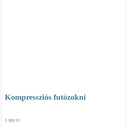
Kompressziós futózokni
5 900
Ft