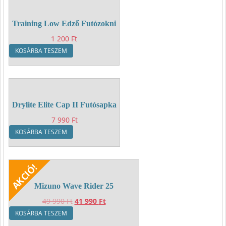
Training Low Edző Futózokni
1 200
Ft
KOSÁRBA TESZEM
Drylite Elite Cap II Futósapka
7 990
Ft
KOSÁRBA TESZEM
Mizuno Wave Rider 25
Original
Current
49 990
Ft
41 990
Ft
price
price
KOSÁRBA TESZEM
was:
is: