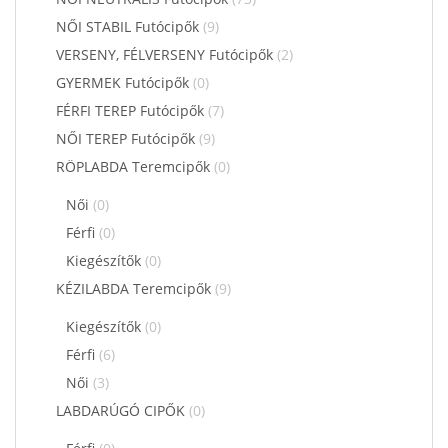
NŐI STABIL Futócipők
(9)
VERSENY, FÉLVERSENY Futócipők
(2)
GYERMEK Futócipők
(0)
FÉRFI TEREP Futócipők
(7)
NŐI TEREP Futócipők
(9)
RÖPLABDA Teremcipők
(0)
Női
(0)
Férfi
(0)
Kiegészítők
(0)
KÉZILABDA Teremcipők
(9)
Kiegészítők
(0)
Férfi
(6)
Női
(3)
LABDARÚGÓ CIPŐK
(0)