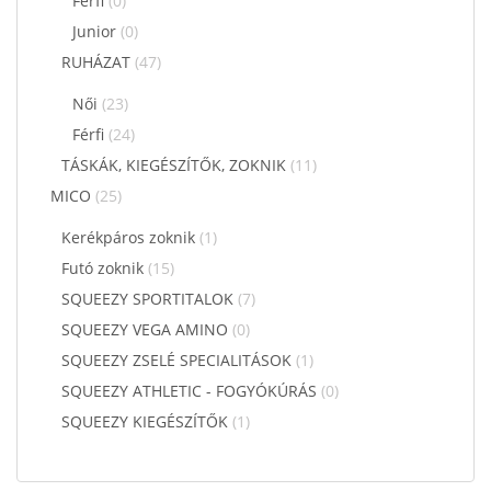
Férfi
(0)
Junior
(0)
RUHÁZAT
(47)
Női
(23)
Férfi
(24)
TÁSKÁK, KIEGÉSZÍTŐK, ZOKNIK
(11)
MICO
(25)
Kerékpáros zoknik
(1)
Futó zoknik
(15)
SQUEEZY SPORTITALOK
(7)
SQUEEZY VEGA AMINO
(0)
SQUEEZY ZSELÉ SPECIALITÁSOK
(1)
SQUEEZY ATHLETIC - FOGYÓKÚRÁS
(0)
SQUEEZY KIEGÉSZÍTŐK
(1)