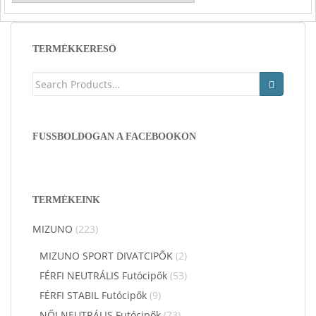
49
41
990 Ft.
990 Ft.
TERMÉKKERESŐ
Keresés
a
következőre:
FUSSBOLDOGAN A FACEBOOKON
TERMÉKEINK
MIZUNO
(223)
MIZUNO SPORT DIVATCIPŐK
(2)
FÉRFI NEUTRÁLIS Futócipők
(53)
FÉRFI STABIL Futócipők
(9)
NŐI NEUTRÁLIS Futócipők
(73)