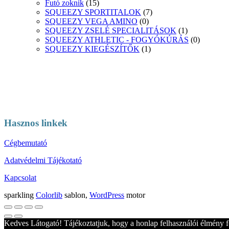
Futó zoknik
(15)
SQUEEZY SPORTITALOK
(7)
SQUEEZY VEGA AMINO
(0)
SQUEEZY ZSELÉ SPECIALITÁSOK
(1)
SQUEEZY ATHLETIC - FOGYÓKÚRÁS
(0)
SQUEEZY KIEGÉSZÍTŐK
(1)
Hasznos linkek
Cégbemutató
Adatvédelmi Tájékotató
Kapcsolat
sparkling
Colorlib
sablon,
WordPress
motor
Kedves Látogató! Tájékoztatjuk, hogy a honlap felhasználói élmény f