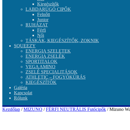
Kiegészítők
LABDARÚGÓ CIPŐK
Felnőtt
Junior
RUHÁZAT
Férfi
Női
TÁSKÁK, KIEGÉSZÍTŐK, ZOKNIK
SQUEEZY
ENERGIA SZELETEK
ENERGIA ZSELÉK
SPORTITALOK
VEGA AMINO
ZSELÉ SPECIALITÁSOK
ATHLETIC – FOGYÓKÚRÁS
KIEGÉSZÍTŐK
Galéria
Kapcsolat
Rólunk
Kezdőlap
/
MIZUNO
/
FÉRFI NEUTRÁLIS Futócipők
/ Mizuno Wa