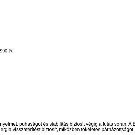
 990 Ft.
yelmet, puhaságot és stabilitás biztosít végig a futás során
gia visszatérítést biztosít, miközben tökéletes párnázottságot b