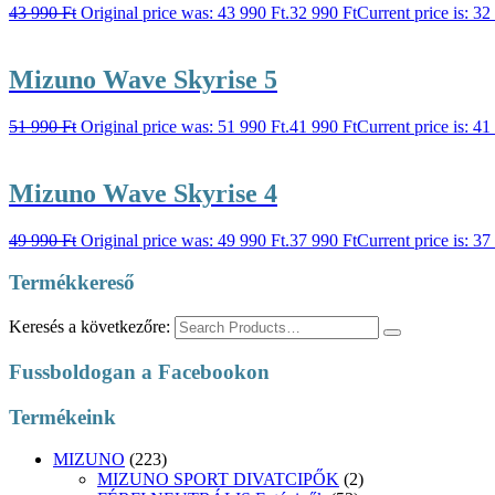
43 990
Ft
Original price was: 43 990 Ft.
32 990
Ft
Current price is: 32
Mizuno Wave Skyrise 5
51 990
Ft
Original price was: 51 990 Ft.
41 990
Ft
Current price is: 41
Mizuno Wave Skyrise 4
49 990
Ft
Original price was: 49 990 Ft.
37 990
Ft
Current price is: 37
Termékkereső
Keresés a következőre:
Fussboldogan a Facebookon
Termékeink
MIZUNO
(223)
MIZUNO SPORT DIVATCIPŐK
(2)