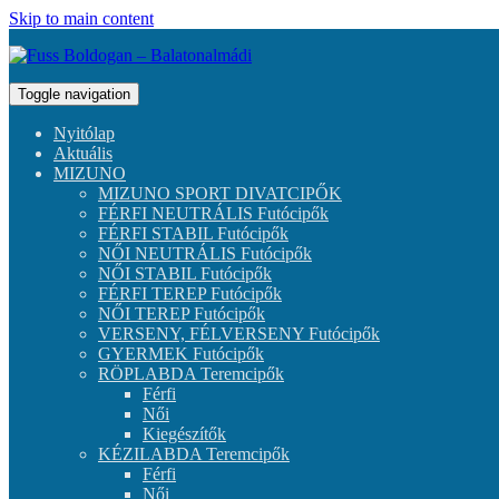
Skip to main content
Toggle navigation
Nyitólap
Aktuális
MIZUNO
MIZUNO SPORT DIVATCIPŐK
FÉRFI NEUTRÁLIS Futócipők
FÉRFI STABIL Futócipők
NŐI NEUTRÁLIS Futócipők
NŐI STABIL Futócipők
FÉRFI TEREP Futócipők
NŐI TEREP Futócipők
VERSENY, FÉLVERSENY Futócipők
GYERMEK Futócipők
RÖPLABDA Teremcipők
Férfi
Női
Kiegészítők
KÉZILABDA Teremcipők
Férfi
Női