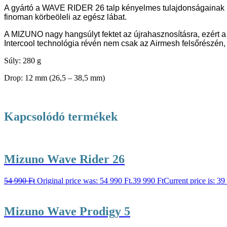
A gyártó a WAVE RIDER 26 talp kényelmes tulajdonságainak meg
finoman körbeöleli az egész lábat.
A MIZUNO nagy hangsúlyt fektet az újrahasznosításra, ezért a J
Intercool technológia révén nem csak az Airmesh felsőrészén, 
Súly: 280 g
Drop: 12 mm (26,5 – 38,5 mm)
Kapcsolódó termékek
Mizuno Wave Rider 26
54 990
Ft
Original price was: 54 990 Ft.
39 990
Ft
Current price is: 39
Mizuno Wave Prodigy 5