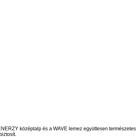
. A ENERZY középtalp és a WAVE lemez együttesen természetes
iztosít.