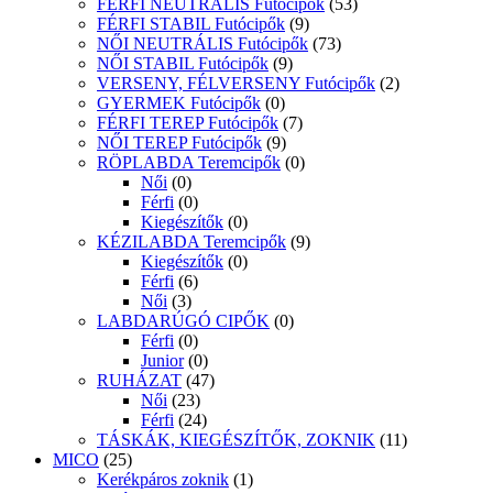
FÉRFI NEUTRÁLIS Futócipők
(53)
FÉRFI STABIL Futócipők
(9)
NŐI NEUTRÁLIS Futócipők
(73)
NŐI STABIL Futócipők
(9)
VERSENY, FÉLVERSENY Futócipők
(2)
GYERMEK Futócipők
(0)
FÉRFI TEREP Futócipők
(7)
NŐI TEREP Futócipők
(9)
RÖPLABDA Teremcipők
(0)
Női
(0)
Férfi
(0)
Kiegészítők
(0)
KÉZILABDA Teremcipők
(9)
Kiegészítők
(0)
Férfi
(6)
Női
(3)
LABDARÚGÓ CIPŐK
(0)
Férfi
(0)
Junior
(0)
RUHÁZAT
(47)
Női
(23)
Férfi
(24)
TÁSKÁK, KIEGÉSZÍTŐK, ZOKNIK
(11)
MICO
(25)
Kerékpáros zoknik
(1)