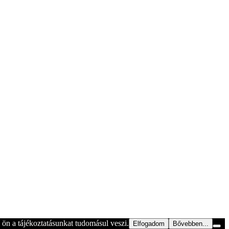
ön a tájékoztatásunkat tudomásul veszi.
Elfogadom
Bővebben...