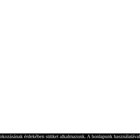
okozásának érdekében sütiket alkalmazunk. A honlapunk használatával 