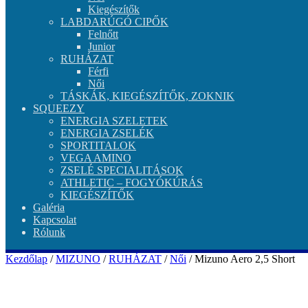
Kiegészítők
LABDARÚGÓ CIPŐK
Felnőtt
Junior
RUHÁZAT
Férfi
Női
TÁSKÁK, KIEGÉSZÍTŐK, ZOKNIK
SQUEEZY
ENERGIA SZELETEK
ENERGIA ZSELÉK
SPORTITALOK
VEGA AMINO
ZSELÉ SPECIALITÁSOK
ATHLETIC – FOGYÓKÚRÁS
KIEGÉSZÍTŐK
Galéria
Kapcsolat
Rólunk
Kezdőlap
/
MIZUNO
/
RUHÁZAT
/
Női
/ Mizuno Aero 2,5 Short