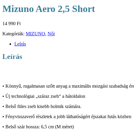
Mizuno Aero 2,5 Short
14 990
Ft
Kategóriák:
MIZUNO
,
Női
Leírás
Leírás
• Könnyű, rugalmasan szőtt anyag a maximális mozgási szabadság é
• Új technológiai „száraz zseb“ a hátoldalon
• Belső füles zseb kisebb holmik számára.
• Fényvisszaverő részletek a jobb láthatóságért éjszakai futás közben
• Belső szár hossza: 6,5 cm (M méret)