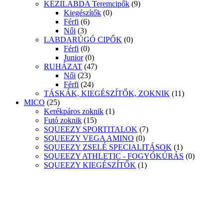
KÉZILABDA Teremcipők
(9)
Kiegészítők
(0)
Férfi
(6)
Női
(3)
LABDARÚGÓ CIPŐK
(0)
Férfi
(0)
Junior
(0)
RUHÁZAT
(47)
Női
(23)
Férfi
(24)
TÁSKÁK, KIEGÉSZÍTŐK, ZOKNIK
(11)
MICO
(25)
Kerékpáros zoknik
(1)
Futó zoknik
(15)
SQUEEZY SPORTITALOK
(7)
SQUEEZY VEGA AMINO
(0)
SQUEEZY ZSELÉ SPECIALITÁSOK
(1)
SQUEEZY ATHLETIC - FOGYÓKÚRÁS
(0)
SQUEEZY KIEGÉSZÍTŐK
(1)