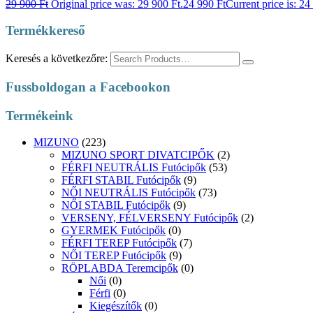
29 900
Ft
Original price was: 29 900 Ft.
24 990
Ft
Current price is: 24
Termékkereső
Keresés a következőre:
Fussboldogan a Facebookon
Termékeink
MIZUNO
(223)
MIZUNO SPORT DIVATCIPŐK
(2)
FÉRFI NEUTRÁLIS Futócipők
(53)
FÉRFI STABIL Futócipők
(9)
NŐI NEUTRÁLIS Futócipők
(73)
NŐI STABIL Futócipők
(9)
VERSENY, FÉLVERSENY Futócipők
(2)
GYERMEK Futócipők
(0)
FÉRFI TEREP Futócipők
(7)
NŐI TEREP Futócipők
(9)
RÖPLABDA Teremcipők
(0)
Női
(0)
Férfi
(0)
Kiegészítők
(0)