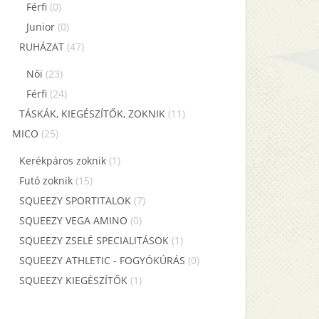
Férfi
(0)
Junior
(0)
RUHÁZAT
(47)
Női
(23)
Férfi
(24)
TÁSKÁK, KIEGÉSZÍTŐK, ZOKNIK
(11)
MICO
(25)
Kerékpáros zoknik
(1)
Futó zoknik
(15)
SQUEEZY SPORTITALOK
(7)
SQUEEZY VEGA AMINO
(0)
SQUEEZY ZSELÉ SPECIALITÁSOK
(1)
SQUEEZY ATHLETIC - FOGYÓKÚRÁS
(0)
SQUEEZY KIEGÉSZÍTŐK
(1)