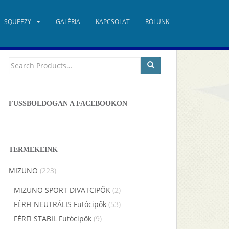
SQUEEZY
GALÉRIA
KAPCSOLAT
RÓLUNK
TERMÉKKERESŐ
Keresés
a
következőre:
FUSSBOLDOGAN A FACEBOOKON
TERMÉKEINK
MIZUNO
(223)
MIZUNO SPORT DIVATCIPŐK
(2)
FÉRFI NEUTRÁLIS Futócipők
(53)
FÉRFI STABIL Futócipők
(9)