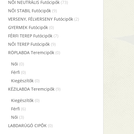
NŐI NEUTRÁLIS Futócipők
(73)
NŐI STABIL Futócipők
(9)
VERSENY, FÉLVERSENY Futócipők
(2)
GYERMEK Futócipők
(0)
FÉRFI TEREP Futócipők
(7)
NŐI TEREP Futócipők
(9)
RÖPLABDA Teremcipők
(0)
Női
(0)
Férfi
(0)
Kiegészítők
(0)
KÉZILABDA Teremcipők
(9)
Kiegészítők
(0)
Férfi
(6)
Női
(3)
LABDARÚGÓ CIPŐK
(0)