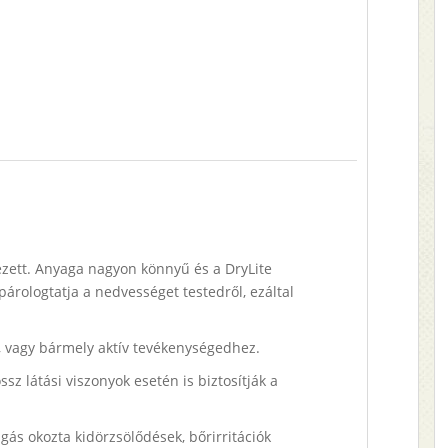
ezett. Anyaga nagyon könnyű és a DryLite
rologtatja a nedvességet testedről, ezáltal
z, vagy bármely aktív tevékenységedhez.
sz látási viszonyok esetén is biztosítják a
gás okozta kidörzsölődések, bőrirritációk