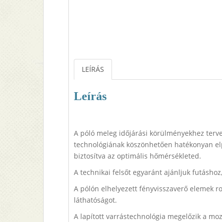
LEÍRÁS
Leírás
A póló meleg időjárási körülményekhez terv
technológiának köszönhetően hatékonyan elpá
biztosítva az optimális hőmérsékleted.
A technikai felsőt egyaránt ajánljuk futásho
A pólón elhelyezett fényvisszaverő elemek ros
láthatóságot.
A lapított varrástechnológia megelőzik a moz