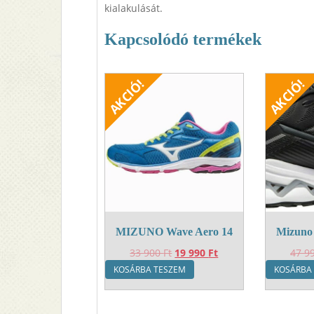
kialakulását.
Kapcsolódó termékek
MIZUNO Wave Aero 14
Mizuno 
Original
Current
33 900
Ft
19 990
Ft
47 9
price
price
KOSÁRBA TESZEM
KOSÁRBA
was:
is:
33
19