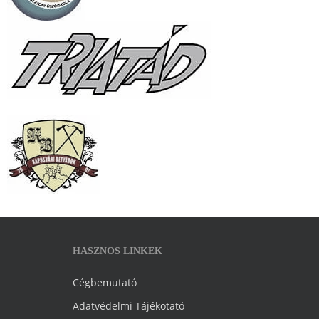
HASZNOS LINKEK
Cégbemutató
Adatvédelmi Tájékotató