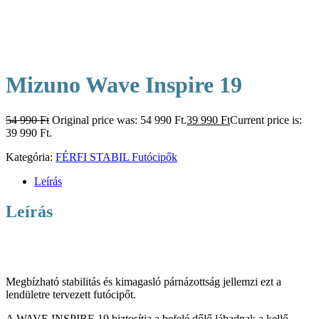
Mizuno Wave Inspire 19
54 990
Ft
Original price was: 54 990 Ft.
39 990
Ft
Current price is:
39 990 Ft.
Kategória:
FÉRFI STABIL Futócipők
Leírás
Leírás
Megbízható stabilitás és kimagasló párnázottság jellemzi ezt a
lendületre tervezett futócipőt.
A WAVE INSPIRE 19 biztosítja a befelé dőlő lábadnak a kellő