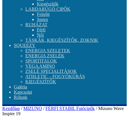
Kiegészítők
LABDARÚGÓ CIPŐK
Felnőtt
Junior
RUHÁZAT
Férfi
Női
TÁSKÁK, KIEGÉSZÍTŐK, ZOKNIK
SQUEEZY
ENERGIA SZELETEK
ENERGIA ZSELÉK
SPORTITALOK
VEGA AMINO
ZSELÉ SPECIALITÁSOK
ATHLETIC – FOGYÓKÚRÁS
KIEGÉSZÍTŐK
Galéria
Kapcsolat
Rólunk
Kezdőlap
/
MIZUNO
/
FÉRFI STABIL Futócipők
/ Mizuno Wave
Inspire 19