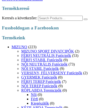
Termékkereső
Keresés a következőre:
Fussboldogan a Facebookon
Termékeink
MIZUNO
(223)
MIZUNO SPORT DIVATCIPŐK
(2)
FÉRFI NEUTRÁLIS Futócipők
(53)
FÉRFI STABIL Futócipők
(9)
NŐI NEUTRÁLIS Futócipők
(73)
NŐI STABIL Futócipők
(9)
VERSENY, FÉLVERSENY Futócipők
(2)
GYERMEK Futócipők
(0)
FÉRFI TEREP Futócipők
(7)
NŐI TEREP Futócipők
(9)
RÖPLABDA Teremcipők
(0)
Női
(0)
Férfi
(0)
Kiegészítők
(0)
KÉZILABDA Teremcipők
(9)