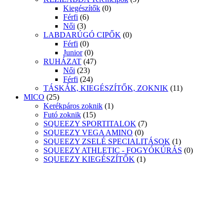
Kiegészítők
(0)
Férfi
(6)
Női
(3)
LABDARÚGÓ CIPŐK
(0)
Férfi
(0)
Junior
(0)
RUHÁZAT
(47)
Női
(23)
Férfi
(24)
TÁSKÁK, KIEGÉSZÍTŐK, ZOKNIK
(11)
MICO
(25)
Kerékpáros zoknik
(1)
Futó zoknik
(15)
SQUEEZY SPORTITALOK
(7)
SQUEEZY VEGA AMINO
(0)
SQUEEZY ZSELÉ SPECIALITÁSOK
(1)
SQUEEZY ATHLETIC - FOGYÓKÚRÁS
(0)
SQUEEZY KIEGÉSZÍTŐK
(1)