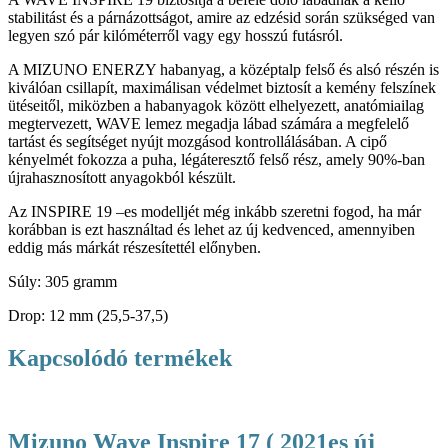
stabilitást és a párnázottságot, amire az edzésid során szükséged van
legyen szó pár kilóméterről vagy egy hosszú futásról.
A MIZUNO ENERZY habanyag, a középtalp felső és alsó részén is
kiválóan csillapít, maximálisan védelmet biztosít a kemény felszínek
ütéseitől, miközben a habanyagok között elhelyezett, anatómiailag
megtervezett, WAVE lemez megadja lábad számára a megfelelő
tartást és segítséget nyújt mozgásod kontrollálásában. A cipő
kényelmét fokozza a puha, légáteresztő felső rész, amely 90%-ban
újrahasznosított anyagokból készült.
Az INSPIRE 19 –es modelljét még inkább szeretni fogod, ha már
korábban is ezt használtad és lehet az új kedvenced, amennyiben
eddig más márkát részesítettél előnyben.
Súly: 305 gramm
Drop: 12 mm (25,5-37,5)
Kapcsolódó termékek
Mizuno Wave Inspire 17 ( 2021es új