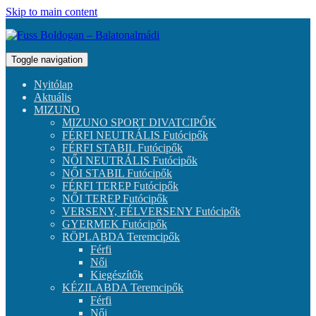
Skip to main content
Toggle navigation
Nyitólap
Aktuális
MIZUNO
MIZUNO SPORT DIVATCIPŐK
FÉRFI NEUTRÁLIS Futócipők
FÉRFI STABIL Futócipők
NŐI NEUTRÁLIS Futócipők
NŐI STABIL Futócipők
FÉRFI TEREP Futócipők
NŐI TEREP Futócipők
VERSENY, FÉLVERSENY Futócipők
GYERMEK Futócipők
RÖPLABDA Teremcipők
Férfi
Női
Kiegészítők
KÉZILABDA Teremcipők
Férfi
Női