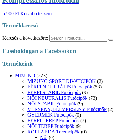
Kompressziós futózokni
5 900
Ft
Kosárba teszem
Termékkereső
Keresés a következőre:
Fussboldogan a Facebookon
Termékeink
MIZUNO
(223)
MIZUNO SPORT DIVATCIPŐK
(2)
FÉRFI NEUTRÁLIS Futócipők
(53)
FÉRFI STABIL Futócipők
(9)
NŐI NEUTRÁLIS Futócipők
(73)
NŐI STABIL Futócipők
(9)
VERSENY, FÉLVERSENY Futócipők
(2)
GYERMEK Futócipők
(0)
FÉRFI TEREP Futócipők
(7)
NŐI TEREP Futócipők
(9)
RÖPLABDA Teremcipők
(0)
Női
(0)