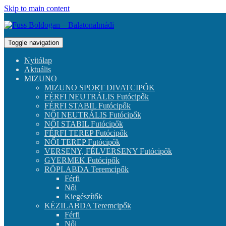
Skip to main content
Toggle navigation
Nyitólap
Aktuális
MIZUNO
MIZUNO SPORT DIVATCIPŐK
FÉRFI NEUTRÁLIS Futócipők
FÉRFI STABIL Futócipők
NŐI NEUTRÁLIS Futócipők
NŐI STABIL Futócipők
FÉRFI TEREP Futócipők
NŐI TEREP Futócipők
VERSENY, FÉLVERSENY Futócipők
GYERMEK Futócipők
RÖPLABDA Teremcipők
Férfi
Női
Kiegészítők
KÉZILABDA Teremcipők
Férfi
Női