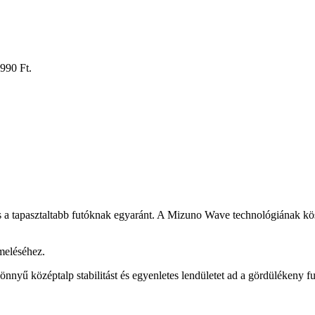
 990 Ft.
a tapasztaltabb futóknak egyaránt. A Mizuno Wave technológiának köszö
emeléséhez.
nyű középtalp stabilitást és egyenletes lendületet ad a gördülékeny f