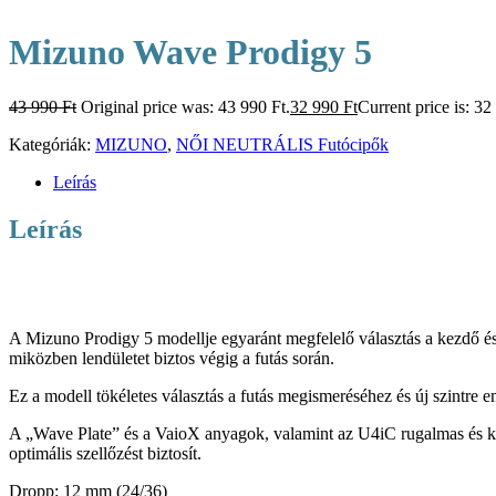
Mizuno Wave Prodigy 5
43 990
Ft
Original price was: 43 990 Ft.
32 990
Ft
Current price is: 32
Kategóriák:
MIZUNO
,
NŐI NEUTRÁLIS Futócipők
Leírás
Leírás
A Mizuno Prodigy 5 modellje egyaránt megfelelő választás a kezdő és 
miközben lendületet biztos végig a futás során.
Ez a modell tökéletes választás a futás megismeréséhez és új szintre 
A „Wave Plate” és a VaioX anyagok, valamint az U4iC rugalmas és kön
optimális szellőzést biztosít.
Dropp: 12 mm (24/36)