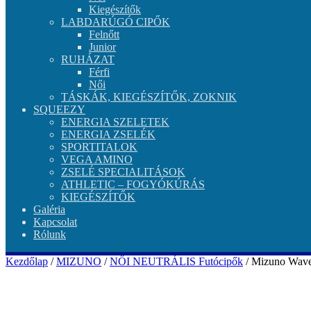
Kiegészítők
LABDARÚGÓ CIPŐK
Felnőtt
Junior
RUHÁZAT
Férfi
Női
TÁSKÁK, KIEGÉSZÍTŐK, ZOKNIK
SQUEEZY
ENERGIA SZELETEK
ENERGIA ZSELÉK
SPORTITALOK
VEGA AMINO
ZSELÉ SPECIALITÁSOK
ATHLETIC – FOGYÓKÚRÁS
KIEGÉSZÍTŐK
Galéria
Kapcsolat
Rólunk
Kezdőlap
/
MIZUNO
/
NŐI NEUTRÁLIS Futócipők
/ Mizuno Wave