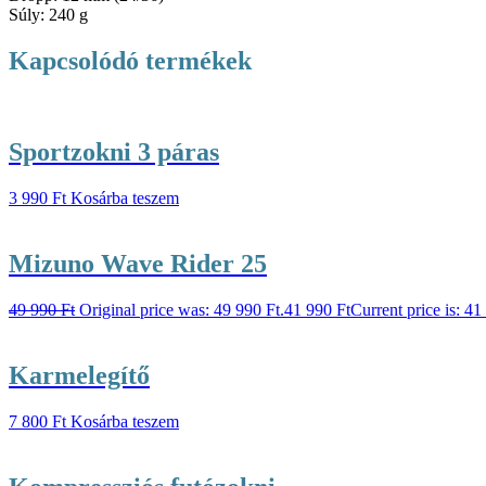
Súly: 240 g
Kapcsolódó termékek
Sportzokni 3 páras
3 990
Ft
Kosárba teszem
Mizuno Wave Rider 25
49 990
Ft
Original price was: 49 990 Ft.
41 990
Ft
Current price is: 41
Karmelegítő
7 800
Ft
Kosárba teszem