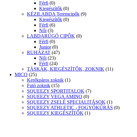
Férfi
(0)
Kiegészítők
(0)
KÉZILABDA Teremcipők
(9)
Kiegészítők
(0)
Férfi
(6)
Női
(3)
LABDARÚGÓ CIPŐK
(0)
Férfi
(0)
Junior
(0)
RUHÁZAT
(47)
Női
(23)
Férfi
(24)
TÁSKÁK, KIEGÉSZÍTŐK, ZOKNIK
(11)
MICO
(25)
Kerékpáros zoknik
(1)
Futó zoknik
(15)
SQUEEZY SPORTITALOK
(7)
SQUEEZY VEGA AMINO
(0)
SQUEEZY ZSELÉ SPECIALITÁSOK
(1)
SQUEEZY ATHLETIC - FOGYÓKÚRÁS
(0)
SQUEEZY KIEGÉSZÍTŐK
(1)