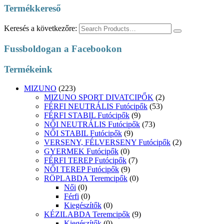
Termékkereső
Keresés a következőre:
Fussboldogan a Facebookon
Termékeink
MIZUNO
(223)
MIZUNO SPORT DIVATCIPŐK
(2)
FÉRFI NEUTRÁLIS Futócipők
(53)
FÉRFI STABIL Futócipők
(9)
NŐI NEUTRÁLIS Futócipők
(73)
NŐI STABIL Futócipők
(9)
VERSENY, FÉLVERSENY Futócipők
(2)
GYERMEK Futócipők
(0)
FÉRFI TEREP Futócipők
(7)
NŐI TEREP Futócipők
(9)
RÖPLABDA Teremcipők
(0)
Női
(0)
Férfi
(0)
Kiegészítők
(0)
KÉZILABDA Teremcipők
(9)
Kiegészítők
(0)