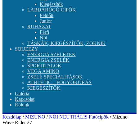
Kiegészítők
LABDARÚGÓ CIPŐK
Felnőtt
Junior
RUHÁZAT
Férfi
Női
TÁSKÁK, KIEGÉSZÍTŐK, ZOKNIK
SQUEEZY
ENERGIA SZELETEK
ENERGIA ZSELÉK
SPORTITALOK
VEGA AMINO
ZSELÉ SPECIALITÁSOK
ATHLETIC – FOGYÓKÚRÁS
KIEGÉSZÍTŐK
Galéria
Kapcsolat
Rólunk
Kezdőlap
/
MIZUNO
/
NŐI NEUTRÁLIS Futócipők
/ Mizuno
Wave Rider 27