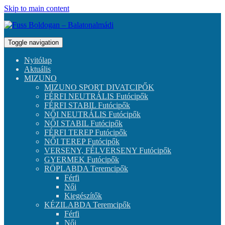
Skip to main content
Toggle navigation
Nyitólap
Aktuális
MIZUNO
MIZUNO SPORT DIVATCIPŐK
FÉRFI NEUTRÁLIS Futócipők
FÉRFI STABIL Futócipők
NŐI NEUTRÁLIS Futócipők
NŐI STABIL Futócipők
FÉRFI TEREP Futócipők
NŐI TEREP Futócipők
VERSENY, FÉLVERSENY Futócipők
GYERMEK Futócipők
RÖPLABDA Teremcipők
Férfi
Női
Kiegészítők
KÉZILABDA Teremcipők
Férfi
Női