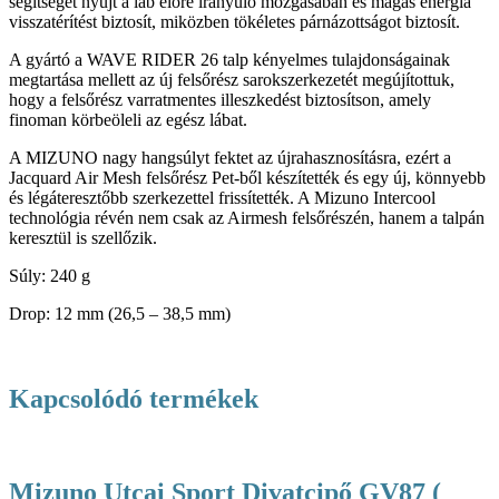
segítséget nyújt a láb előre irányuló mozgásában és magas energia
visszatérítést biztosít, miközben tökéletes párnázottságot biztosít.
A gyártó a WAVE RIDER 26 talp kényelmes tulajdonságainak
megtartása mellett az új felsőrész sarokszerkezetét megújítottuk,
hogy a felsőrész varratmentes illeszkedést biztosítson, amely
finoman körbeöleli az egész lábat.
A MIZUNO nagy hangsúlyt fektet az újrahasznosításra, ezért a
Jacquard Air Mesh felsőrész Pet-ből készítették és egy új, könnyebb
és légáteresztőbb szerkezettel frissítették. A Mizuno Intercool
technológia révén nem csak az Airmesh felsőrészén, hanem a talpán
keresztül is szellőzik.
Súly: 240 g
Drop: 12 mm (26,5 – 38,5 mm)
Kapcsolódó termékek
Mizuno Utcai Sport Divatcipő GV87 (