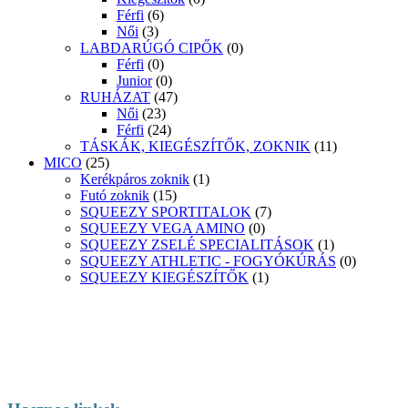
Férfi
(6)
Női
(3)
LABDARÚGÓ CIPŐK
(0)
Férfi
(0)
Junior
(0)
RUHÁZAT
(47)
Női
(23)
Férfi
(24)
TÁSKÁK, KIEGÉSZÍTŐK, ZOKNIK
(11)
MICO
(25)
Kerékpáros zoknik
(1)
Futó zoknik
(15)
SQUEEZY SPORTITALOK
(7)
SQUEEZY VEGA AMINO
(0)
SQUEEZY ZSELÉ SPECIALITÁSOK
(1)
SQUEEZY ATHLETIC - FOGYÓKÚRÁS
(0)
SQUEEZY KIEGÉSZÍTŐK
(1)