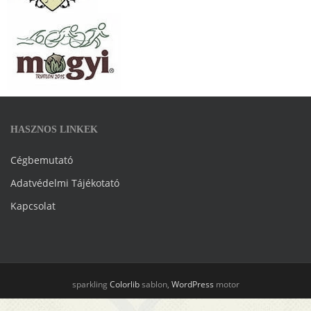
HASZNOS LINKEK
Cégbemutató
Adatvédelmi Tájékotató
Kapcsolat
sparkling
Colorlib
sablon,
WordPress
motor