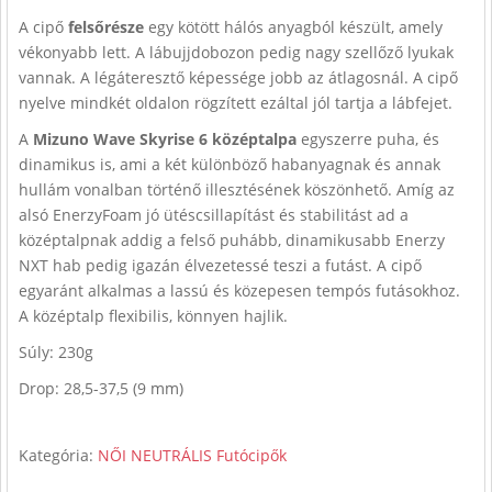
A cipő
felsőrésze
egy kötött hálós anyagból készült, amely
vékonyabb lett. A lábujjdobozon pedig nagy szellőző lyukak
vannak. A légáteresztő képessége jobb az átlagosnál. A cipő
nyelve mindkét oldalon rögzített ezáltal jól tartja a lábfejet.
A
Mizuno Wave Skyrise 6 középtalpa
egyszerre puha, és
dinamikus is, ami a két különböző habanyagnak és annak
hullám vonalban történő illesztésének köszönhető. Amíg az
alsó EnerzyFoam jó ütéscsillapítást és stabilitást ad a
középtalpnak addig a felső puhább, dinamikusabb Enerzy
NXT hab pedig igazán élvezetessé teszi a futást. A cipő
egyaránt alkalmas a lassú és közepesen tempós futásokhoz.
A középtalp flexibilis, könnyen hajlik.
Súly: 230g
Drop: 28,5-37,5 (9 mm)
Kategória:
NŐI NEUTRÁLIS Futócipők