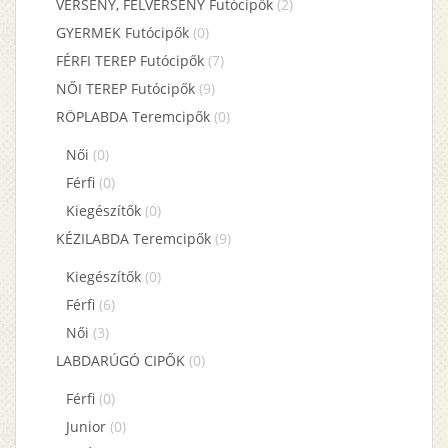
VERSENY, FÉLVERSENY Futócipők
(2)
GYERMEK Futócipők
(0)
FÉRFI TEREP Futócipők
(7)
NŐI TEREP Futócipők
(9)
RÖPLABDA Teremcipők
(0)
Női
(0)
Férfi
(0)
Kiegészítők
(0)
KÉZILABDA Teremcipők
(9)
Kiegészítők
(0)
Férfi
(6)
Női
(3)
LABDARÚGÓ CIPŐK
(0)
Férfi
(0)
Junior
(0)