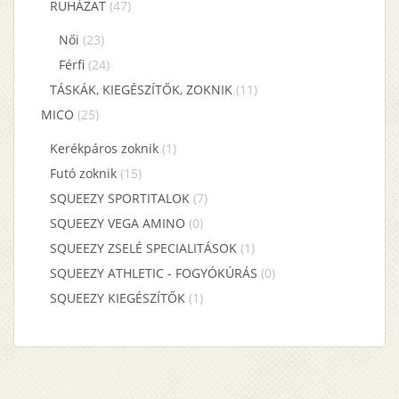
RUHÁZAT
(47)
Női
(23)
Férfi
(24)
TÁSKÁK, KIEGÉSZÍTŐK, ZOKNIK
(11)
MICO
(25)
Kerékpáros zoknik
(1)
Futó zoknik
(15)
SQUEEZY SPORTITALOK
(7)
SQUEEZY VEGA AMINO
(0)
SQUEEZY ZSELÉ SPECIALITÁSOK
(1)
SQUEEZY ATHLETIC - FOGYÓKÚRÁS
(0)
SQUEEZY KIEGÉSZÍTŐK
(1)