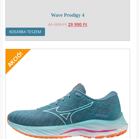
Wave Prodigy 4
Original
Current
41 990
Ft
29 990
Ft
price
price
KOSÁRBA TESZEM
was:
is:
41
29
990 Ft.
990 Ft.