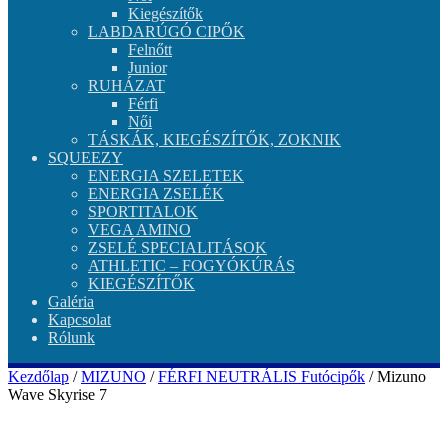
Kiegészítők
LABDARÚGÓ CIPŐK
Felnőtt
Junior
RUHÁZAT
Férfi
Női
TÁSKÁK, KIEGÉSZÍTŐK, ZOKNIK
SQUEEZY
ENERGIA SZELETEK
ENERGIA ZSELÉK
SPORTITALOK
VEGA AMINO
ZSELÉ SPECIALITÁSOK
ATHLETIC – FOGYÓKÚRÁS
KIEGÉSZÍTŐK
Galéria
Kapcsolat
Rólunk
Kezdőlap
/
MIZUNO
/
FÉRFI NEUTRÁLIS Futócipők
/ Mizuno
Wave Skyrise 7