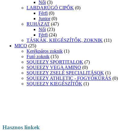
Női
(3)
LABDARÚGÓ CIPŐK
(0)
Férfi
(0)
Junior
(0)
RUHÁZAT
(47)
Női
(23)
Férfi
(24)
TÁSKÁK, KIEGÉSZÍTŐK, ZOKNIK
(11)
MICO
(25)
Kerékpáros zoknik
(1)
Futó zoknik
(15)
SQUEEZY SPORTITALOK
(7)
SQUEEZY VEGA AMINO
(0)
SQUEEZY ZSELÉ SPECIALITÁSOK
(1)
SQUEEZY ATHLETIC - FOGYÓKÚRÁS
(0)
SQUEEZY KIEGÉSZÍTŐK
(1)
Hasznos linkek