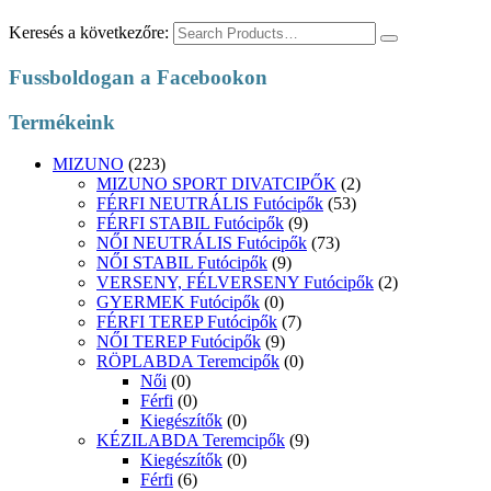
Keresés a következőre:
Fussboldogan a Facebookon
Termékeink
MIZUNO
(223)
MIZUNO SPORT DIVATCIPŐK
(2)
FÉRFI NEUTRÁLIS Futócipők
(53)
FÉRFI STABIL Futócipők
(9)
NŐI NEUTRÁLIS Futócipők
(73)
NŐI STABIL Futócipők
(9)
VERSENY, FÉLVERSENY Futócipők
(2)
GYERMEK Futócipők
(0)
FÉRFI TEREP Futócipők
(7)
NŐI TEREP Futócipők
(9)
RÖPLABDA Teremcipők
(0)
Női
(0)
Férfi
(0)
Kiegészítők
(0)
KÉZILABDA Teremcipők
(9)
Kiegészítők
(0)
Férfi
(6)