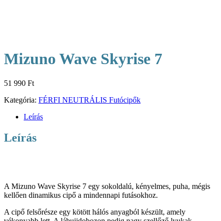
Mizuno Wave Skyrise 7
51 990
Ft
Kategória:
FÉRFI NEUTRÁLIS Futócipők
Leírás
Leírás
A Mizuno Wave Skyrise 7 egy sokoldalú, kényelmes, puha, mégis
kellően dinamikus cipő a mindennapi futásokhoz.
A cipő felsőrésze egy kötött hálós anyagból készült, amely
vékonyabb lett. A lábujjdobozon pedig nagy szellőző lyukak