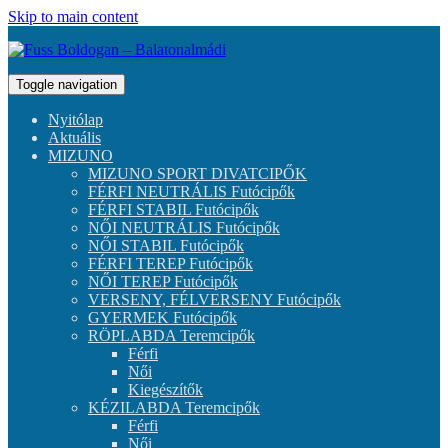
Skip to main content
Toggle navigation
Nyitólap
Aktuális
MIZUNO
MIZUNO SPORT DIVATCIPŐK
FÉRFI NEUTRÁLIS Futócipők
FÉRFI STABIL Futócipők
NŐI NEUTRÁLIS Futócipők
NŐI STABIL Futócipők
FÉRFI TEREP Futócipők
NŐI TEREP Futócipők
VERSENY, FÉLVERSENY Futócipők
GYERMEK Futócipők
RÖPLABDA Teremcipők
Férfi
Női
Kiegészítők
KÉZILABDA Teremcipők
Férfi
Női