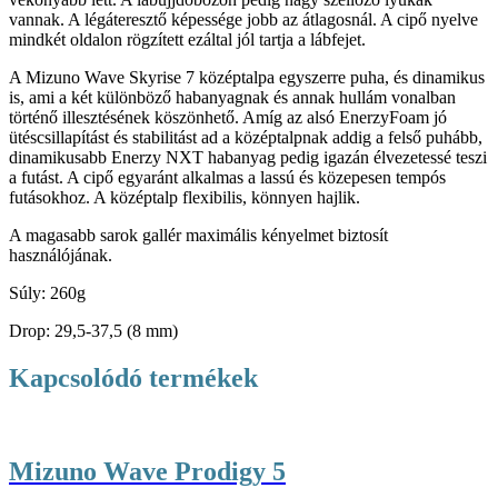
vannak. A légáteresztő képessége jobb az átlagosnál. A cipő nyelve
mindkét oldalon rögzített ezáltal jól tartja a lábfejet.
A Mizuno Wave Skyrise 7 középtalpa egyszerre puha, és dinamikus
is, ami a két különböző habanyagnak és annak hullám vonalban
történő illesztésének köszönhető. Amíg az alsó EnerzyFoam jó
ütéscsillapítást és stabilitást ad a középtalpnak addig a felső puhább,
dinamikusabb Enerzy NXT habanyag pedig igazán élvezetessé teszi
a futást. A cipő egyaránt alkalmas a lassú és közepesen tempós
futásokhoz. A középtalp flexibilis, könnyen hajlik.
A magasabb sarok gallér maximális kényelmet biztosít
használójának.
Súly: 260g
Drop: 29,5-37,5 (8 mm)
Kapcsolódó termékek
Mizuno Wave Prodigy 5