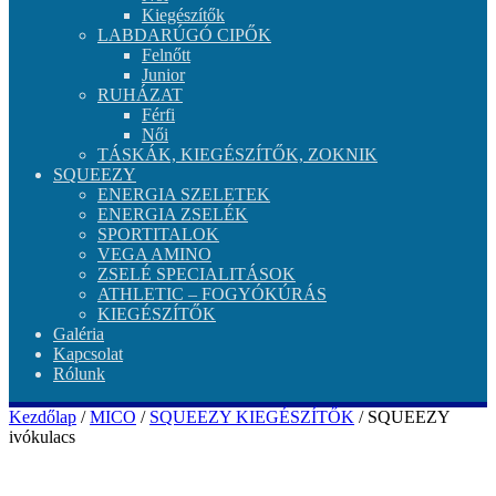
Kiegészítők
LABDARÚGÓ CIPŐK
Felnőtt
Junior
RUHÁZAT
Férfi
Női
TÁSKÁK, KIEGÉSZÍTŐK, ZOKNIK
SQUEEZY
ENERGIA SZELETEK
ENERGIA ZSELÉK
SPORTITALOK
VEGA AMINO
ZSELÉ SPECIALITÁSOK
ATHLETIC – FOGYÓKÚRÁS
KIEGÉSZÍTŐK
Galéria
Kapcsolat
Rólunk
Kezdőlap
/
MICO
/
SQUEEZY KIEGÉSZÍTŐK
/ SQUEEZY
ivókulacs