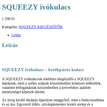
SQUEEZY ivókulacs
1 290
Ft
Kategória:
SQUEEZY KIEGÉSZÍTŐK
Leírás
Leírás
SQUEEZY ivókulacs – kerékpáros kulacs
A SQUEEZY ivókulacsok tökéletes kiegészítői a SQUEEZY
italoknak, mert a széles szájnak köszönhetően könnyen tölthetőek,
valamint térfogatuknak köszönhetően a keveréshez ajánlott
mennyiséget képesek tárolni.
Az üveg kiváló dizájnja éppolyan meggyőző, mint a funkcionalitása
és az ára. Egyszerű töltés, szivárgásmentes lezáró szelep és a