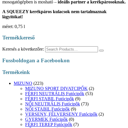
mosogatógépben is mosható –
ideális partner a kerékpárosoknak.
A SQUEEZY kerékpáros kulacsok nem tartalmaznak
lágyítókat!
méret: 0,75 l
Termékkereső
Keresés a következőre:
Fussboldogan a Facebookon
Termékeink
MIZUNO
(223)
MIZUNO SPORT DIVATCIPŐK
(2)
FÉRFI NEUTRÁLIS Futócipők
(53)
FÉRFI STABIL Futócipők
(9)
NŐI NEUTRÁLIS Futócipők
(73)
NŐI STABIL Futócipők
(9)
VERSENY, FÉLVERSENY Futócipők
(2)
GYERMEK Futócipők
(0)
FÉRFI TEREP Futócipők
(7)