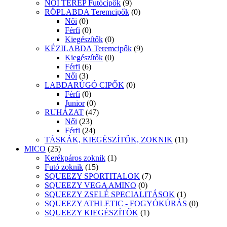
NŐI TEREP Futócipők
(9)
RÖPLABDA Teremcipők
(0)
Női
(0)
Férfi
(0)
Kiegészítők
(0)
KÉZILABDA Teremcipők
(9)
Kiegészítők
(0)
Férfi
(6)
Női
(3)
LABDARÚGÓ CIPŐK
(0)
Férfi
(0)
Junior
(0)
RUHÁZAT
(47)
Női
(23)
Férfi
(24)
TÁSKÁK, KIEGÉSZÍTŐK, ZOKNIK
(11)
MICO
(25)
Kerékpáros zoknik
(1)
Futó zoknik
(15)
SQUEEZY SPORTITALOK
(7)
SQUEEZY VEGA AMINO
(0)
SQUEEZY ZSELÉ SPECIALITÁSOK
(1)
SQUEEZY ATHLETIC - FOGYÓKÚRÁS
(0)
SQUEEZY KIEGÉSZÍTŐK
(1)