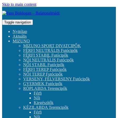
Skip to main content
Toggle navigation
Nyitólap
Aktuális
MIZUNO
MIZUNO SPORT DIVATCIPŐK
FÉRFI NEUTRÁLIS Futócipők
FÉRFI STABIL Futócipők
NŐI NEUTRÁLIS Futócipők
NŐI STABIL Futócipők
FÉRFI TEREP Futócipők
NŐI TEREP Futócipők
VERSENY, FÉLVERSENY Futócipők
GYERMEK Futócipők
RÖPLABDA Teremcipők
Férfi
Női
Kiegészítők
KÉZILABDA Teremcipők
Férfi
Női