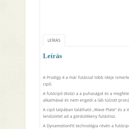
LEÍRÁS
Leírás
A Prodigy 4 a már futással több ideje ismerk
cipő.
A futócipő ötvözi a a puhaságot és a megfele
alkalmával és nem engedi a láb túlzott proná
A cipő talpában található „Wave Plate” és a V
lendületet ad a gördülékeny futáshoz.
A DynamotionFit technológia révén a futócipő