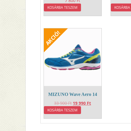
7 800
Ft
KOSÁRBA TESZEM
KOSÁRBA
MIZUNO Wave Aero 14
Original
Current
33 900
Ft
19 990
Ft
price
price
KOSÁRBA TESZEM
was:
is:
33
19
900 Ft.
990 Ft.