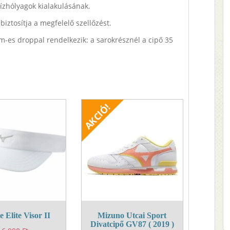
vízhólyagok kialakulásának.
biztosítja a megfelelő szellőzést.
m-es droppal rendelkezik: a sarokrésznél a cipő 35
e Elite Visor II
Mizuno Utcai Sport
Divatcipő GV87 ( 2019 )