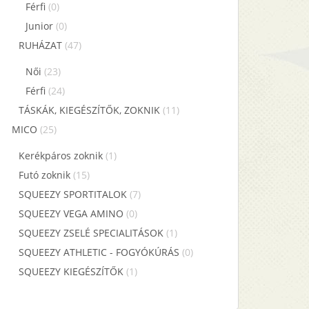
Férfi
(0)
Junior
(0)
RUHÁZAT
(47)
Női
(23)
Férfi
(24)
TÁSKÁK, KIEGÉSZÍTŐK, ZOKNIK
(11)
MICO
(25)
Kerékpáros zoknik
(1)
Futó zoknik
(15)
SQUEEZY SPORTITALOK
(7)
SQUEEZY VEGA AMINO
(0)
SQUEEZY ZSELÉ SPECIALITÁSOK
(1)
SQUEEZY ATHLETIC - FOGYÓKÚRÁS
(0)
SQUEEZY KIEGÉSZÍTŐK
(1)