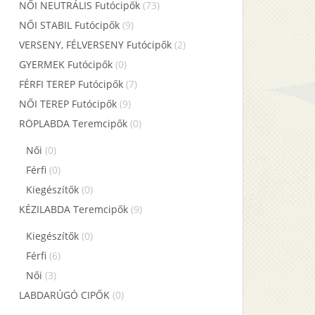
NŐI NEUTRÁLIS Futócipők
(73)
NŐI STABIL Futócipők
(9)
VERSENY, FÉLVERSENY Futócipők
(2)
GYERMEK Futócipők
(0)
FÉRFI TEREP Futócipők
(7)
NŐI TEREP Futócipők
(9)
RÖPLABDA Teremcipők
(0)
Női
(0)
Férfi
(0)
Kiegészítők
(0)
KÉZILABDA Teremcipők
(9)
Kiegészítők
(0)
Férfi
(6)
Női
(3)
LABDARÚGÓ CIPŐK
(0)