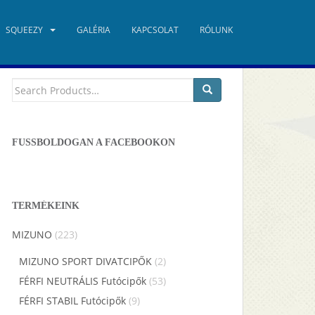
SQUEEZY
GALÉRIA
KAPCSOLAT
RÓLUNK
TERMÉKKERESŐ
Keresés
a
következőre:
FUSSBOLDOGAN A FACEBOOKON
TERMÉKEINK
MIZUNO
(223)
MIZUNO SPORT DIVATCIPŐK
(2)
FÉRFI NEUTRÁLIS Futócipők
(53)
FÉRFI STABIL Futócipők
(9)