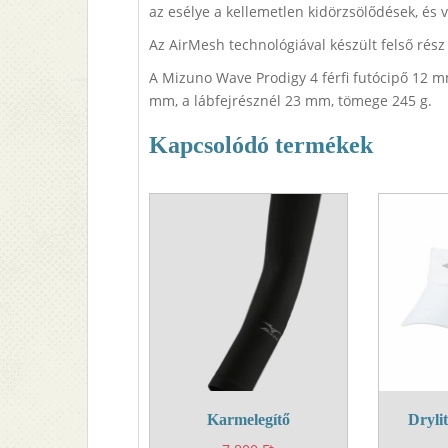
az esélye a kellemetlen kidörzsölődések, és 
Az AirMesh technológiával készült felső rész 
A Mizuno Wave Prodigy 4 férfi futócipő 12 m
mm, a lábfejrésznél 23 mm, tömege 245 g.
Kapcsolódó termékek
Karmelegítő
Drylit