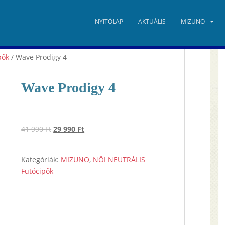
NYITÓLAP
AKTUÁLIS
MIZUNO
pők
/ Wave Prodigy 4
Wave Prodigy 4
Original
Current
41 990
Ft
29 990
Ft
price
price
was:
is:
Kategóriák:
MIZUNO
,
NŐI NEUTRÁLIS
41
29
Futócipők
990 Ft.
990 Ft.