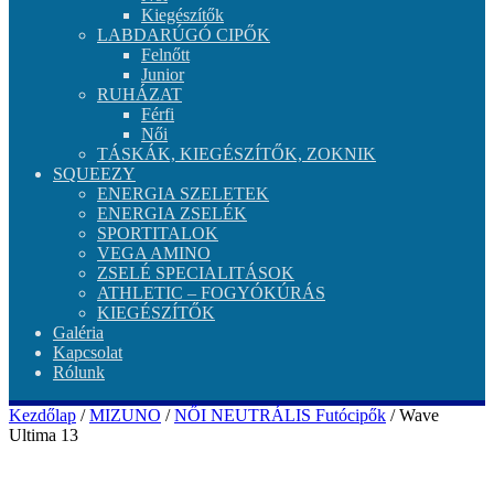
Kiegészítők
LABDARÚGÓ CIPŐK
Felnőtt
Junior
RUHÁZAT
Férfi
Női
TÁSKÁK, KIEGÉSZÍTŐK, ZOKNIK
SQUEEZY
ENERGIA SZELETEK
ENERGIA ZSELÉK
SPORTITALOK
VEGA AMINO
ZSELÉ SPECIALITÁSOK
ATHLETIC – FOGYÓKÚRÁS
KIEGÉSZÍTŐK
Galéria
Kapcsolat
Rólunk
Kezdőlap
/
MIZUNO
/
NŐI NEUTRÁLIS Futócipők
/ Wave
Ultima 13