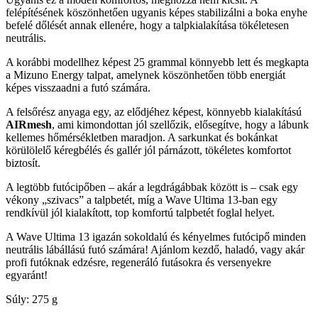
felépítésének köszönhetően ugyanis képes stabilizálni a boka enyhe
befelé dőlését annak ellenére, hogy a talpkialakítása tökéletesen
neutrális.
A korábbi modellhez képest 25 grammal könnyebb lett és megkapta
a Mizuno Energy talpat, amelynek köszönhetően több energiát
képes visszaadni a futó számára.
A felsőrész anyaga egy, az elődjéhez képest, könnyebb kialakítású
AIRmesh
, ami kimondottan jól szellőzik, elősegítve, hogy a lábunk
kellemes hőmérsékletben maradjon. A sarkunkat és bokánkat
körülölelő kéregbélés és gallér jól párnázott, tökéletes komfortot
biztosít.
A legtöbb futócipőben – akár a legdrágábbak között is – csak egy
vékony „szivacs” a talpbetét, míg a Wave Ultima 13-ban egy
rendkívül jól kialakított, top komfortú talpbetét foglal helyet.
A Wave Ultima 13 igazán sokoldalú és kényelmes futócipő minden
neutrális lábállású futó számára! Ajánlom kezdő, haladó, vagy akár
profi futóknak edzésre, regeneráló futásokra és versenyekre
egyaránt!
Súly: 275 g