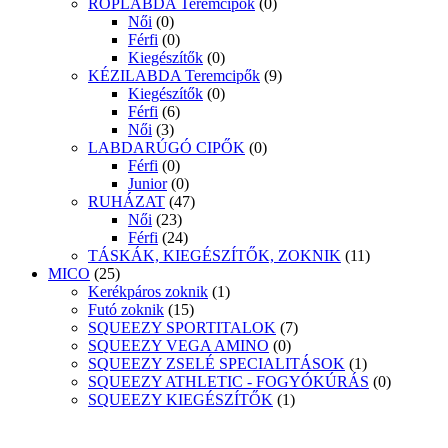
RÖPLABDA Teremcipők
(0)
Női
(0)
Férfi
(0)
Kiegészítők
(0)
KÉZILABDA Teremcipők
(9)
Kiegészítők
(0)
Férfi
(6)
Női
(3)
LABDARÚGÓ CIPŐK
(0)
Férfi
(0)
Junior
(0)
RUHÁZAT
(47)
Női
(23)
Férfi
(24)
TÁSKÁK, KIEGÉSZÍTŐK, ZOKNIK
(11)
MICO
(25)
Kerékpáros zoknik
(1)
Futó zoknik
(15)
SQUEEZY SPORTITALOK
(7)
SQUEEZY VEGA AMINO
(0)
SQUEEZY ZSELÉ SPECIALITÁSOK
(1)
SQUEEZY ATHLETIC - FOGYÓKÚRÁS
(0)
SQUEEZY KIEGÉSZÍTŐK
(1)