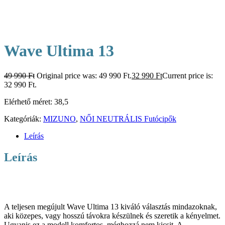
Wave Ultima 13
49 990
Ft
Original price was: 49 990 Ft.
32 990
Ft
Current price is:
32 990 Ft.
Elérhető méret: 38,5
Kategóriák:
MIZUNO
,
NŐI NEUTRÁLIS Futócipők
Leírás
Leírás
A teljesen megújult Wave Ultima 13 kiváló választás mindazoknak,
aki közepes, vagy hosszú távokra készülnek és szeretik a kényelmet.
Ugyanis ez a modell komfortos, méghozzá nem kicsit. A