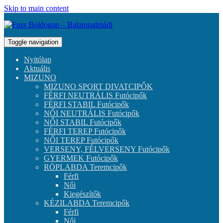
Skip to main content
Toggle navigation
Nyitólap
Aktuális
MIZUNO
MIZUNO SPORT DIVATCIPŐK
FÉRFI NEUTRÁLIS Futócipők
FÉRFI STABIL Futócipők
NŐI NEUTRÁLIS Futócipők
NŐI STABIL Futócipők
FÉRFI TEREP Futócipők
NŐI TEREP Futócipők
VERSENY, FÉLVERSENY Futócipők
GYERMEK Futócipők
RÖPLABDA Teremcipők
Férfi
Női
Kiegészítők
KÉZILABDA Teremcipők
Férfi
Női