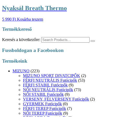
Nyaksál Breath Thermo
5 990
Ft
Kosárba teszem
Termékkereső
Keresés a következőre:
Fussboldogan a Facebookon
Termékeink
MIZUNO
(223)
MIZUNO SPORT DIVATCIPŐK
(2)
FÉRFI NEUTRÁLIS Futócipők
(53)
FÉRFI STABIL Futócipők
(9)
NŐI NEUTRÁLIS Futócipők
(73)
NŐI STABIL Futócipők
(9)
VERSENY, FÉLVERSENY Futócipők
(2)
GYERMEK Futócipők
(0)
FÉRFI TEREP Futócipők
(7)
NŐI TEREP Futócipők
(9)