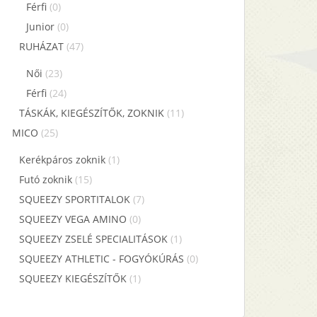
Férfi
(0)
Junior
(0)
RUHÁZAT
(47)
Női
(23)
Férfi
(24)
TÁSKÁK, KIEGÉSZÍTŐK, ZOKNIK
(11)
MICO
(25)
Kerékpáros zoknik
(1)
Futó zoknik
(15)
SQUEEZY SPORTITALOK
(7)
SQUEEZY VEGA AMINO
(0)
SQUEEZY ZSELÉ SPECIALITÁSOK
(1)
SQUEEZY ATHLETIC - FOGYÓKÚRÁS
(0)
SQUEEZY KIEGÉSZÍTŐK
(1)