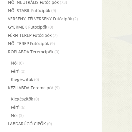
NŐI NEUTRÁLIS Futócipők
(73)
NŐI STABIL Futócipők
(9)
VERSENY, FÉLVERSENY Futócipők
(2)
GYERMEK Futócipők
(0)
FÉRFI TEREP Futócipők
(7)
NŐI TEREP Futócipők
(9)
RÖPLABDA Teremcipők
(0)
Női
(0)
Férfi
(0)
Kiegészítők
(0)
KÉZILABDA Teremcipők
(9)
Kiegészítők
(0)
Férfi
(6)
Női
(3)
LABDARÚGÓ CIPŐK
(0)