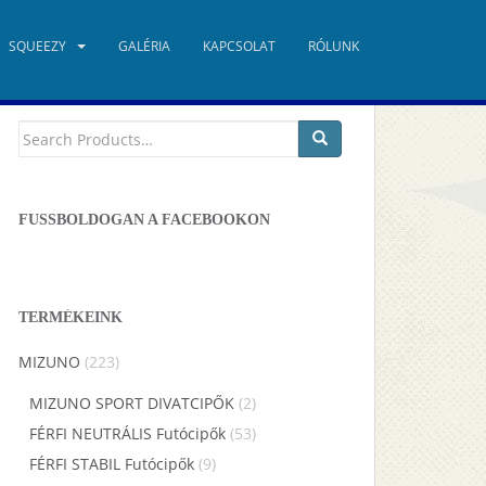
SQUEEZY
GALÉRIA
KAPCSOLAT
RÓLUNK
TERMÉKKERESŐ
Keresés
a
következőre:
FUSSBOLDOGAN A FACEBOOKON
TERMÉKEINK
MIZUNO
(223)
MIZUNO SPORT DIVATCIPŐK
(2)
FÉRFI NEUTRÁLIS Futócipők
(53)
FÉRFI STABIL Futócipők
(9)