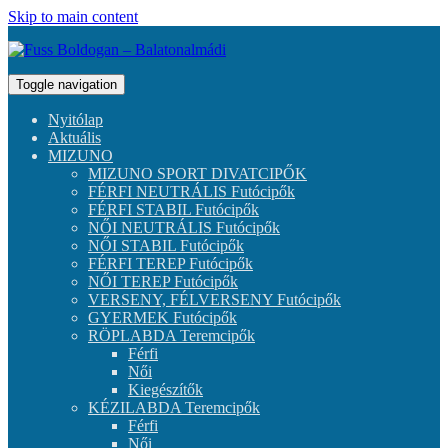
Skip to main content
Toggle navigation
Nyitólap
Aktuális
MIZUNO
MIZUNO SPORT DIVATCIPŐK
FÉRFI NEUTRÁLIS Futócipők
FÉRFI STABIL Futócipők
NŐI NEUTRÁLIS Futócipők
NŐI STABIL Futócipők
FÉRFI TEREP Futócipők
NŐI TEREP Futócipők
VERSENY, FÉLVERSENY Futócipők
GYERMEK Futócipők
RÖPLABDA Teremcipők
Férfi
Női
Kiegészítők
KÉZILABDA Teremcipők
Férfi
Női