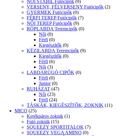
NŐI STABIL Futócipők
(9)
VERSENY, FÉLVERSENY Futócipők
(2)
GYERMEK Futócipők
(0)
FÉRFI TEREP Futócipők
(7)
NŐI TEREP Futócipők
(9)
RÖPLABDA Teremcipők
(0)
Női
(0)
Férfi
(0)
Kiegészítők
(0)
KÉZILABDA Teremcipők
(9)
Kiegészítők
(0)
Férfi
(6)
Női
(3)
LABDARÚGÓ CIPŐK
(0)
Férfi
(0)
Junior
(0)
RUHÁZAT
(47)
Női
(23)
Férfi
(24)
TÁSKÁK, KIEGÉSZÍTŐK, ZOKNIK
(11)
MICO
(25)
Kerékpáros zoknik
(1)
Futó zoknik
(15)
SQUEEZY SPORTITALOK
(7)
SQUEEZY VEGA AMINO
(0)