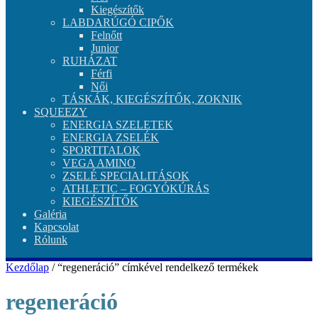
Kiegészítők
LABDARÚGÓ CIPŐK
Felnőtt
Junior
RUHÁZAT
Férfi
Női
TÁSKÁK, KIEGÉSZÍTŐK, ZOKNIK
SQUEEZY
ENERGIA SZELETEK
ENERGIA ZSELÉK
SPORTITALOK
VEGA AMINO
ZSELÉ SPECIALITÁSOK
ATHLETIC – FOGYÓKÚRÁS
KIEGÉSZÍTŐK
Galéria
Kapcsolat
Rólunk
Kezdőlap
/ “regeneráció” címkével rendelkező termékek
regeneráció