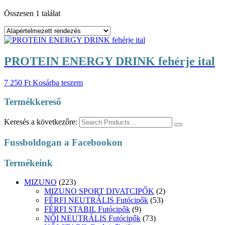
Összesen 1 találat
PROTEIN ENERGY DRINK fehérje ital
7 250
Ft
Kosárba teszem
Termékkereső
Keresés a következőre:
Fussboldogan a Facebookon
Termékeink
MIZUNO
(223)
MIZUNO SPORT DIVATCIPŐK
(2)
FÉRFI NEUTRÁLIS Futócipők
(53)
FÉRFI STABIL Futócipők
(9)
NŐI NEUTRÁLIS Futócipők
(73)