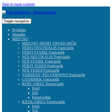
Skip to main content
Toggle navigation
Nyitólap
Aktuális
MIZUNO
MIZUNO SPORT DIVATCIPŐK
FÉRFI NEUTRÁLIS Futócipők
FÉRFI STABIL Futócipők
NŐI NEUTRÁLIS Futócipők
NŐI STABIL Futócipők
FÉRFI TEREP Futócipők
NŐI TEREP Futócipők
VERSENY, FÉLVERSENY Futócipők
GYERMEK Futócipők
RÖPLABDA Teremcipők
Férfi
Női
Kiegészítők
KÉZILABDA Teremcipők
Férfi
Női