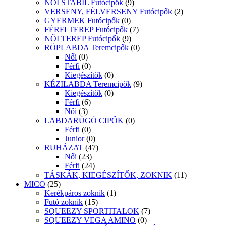
NŐI STABIL Futócipők
(9)
VERSENY, FÉLVERSENY Futócipők
(2)
GYERMEK Futócipők
(0)
FÉRFI TEREP Futócipők
(7)
NŐI TEREP Futócipők
(9)
RÖPLABDA Teremcipők
(0)
Női
(0)
Férfi
(0)
Kiegészítők
(0)
KÉZILABDA Teremcipők
(9)
Kiegészítők
(0)
Férfi
(6)
Női
(3)
LABDARÚGÓ CIPŐK
(0)
Férfi
(0)
Junior
(0)
RUHÁZAT
(47)
Női
(23)
Férfi
(24)
TÁSKÁK, KIEGÉSZÍTŐK, ZOKNIK
(11)
MICO
(25)
Kerékpáros zoknik
(1)
Futó zoknik
(15)
SQUEEZY SPORTITALOK
(7)
SQUEEZY VEGA AMINO
(0)