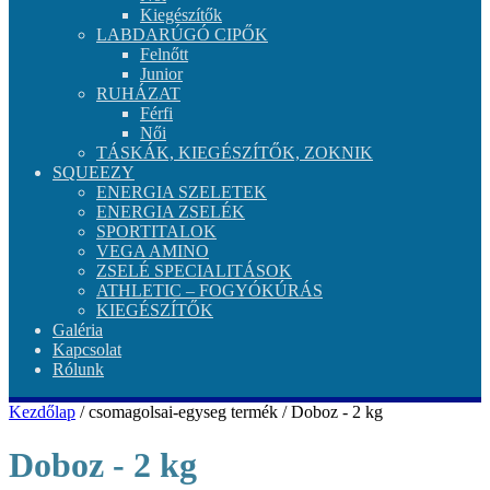
Kiegészítők
LABDARÚGÓ CIPŐK
Felnőtt
Junior
RUHÁZAT
Férfi
Női
TÁSKÁK, KIEGÉSZÍTŐK, ZOKNIK
SQUEEZY
ENERGIA SZELETEK
ENERGIA ZSELÉK
SPORTITALOK
VEGA AMINO
ZSELÉ SPECIALITÁSOK
ATHLETIC – FOGYÓKÚRÁS
KIEGÉSZÍTŐK
Galéria
Kapcsolat
Rólunk
Kezdőlap
/ csomagolsai-egyseg termék / Doboz - 2 kg
Doboz - 2 kg