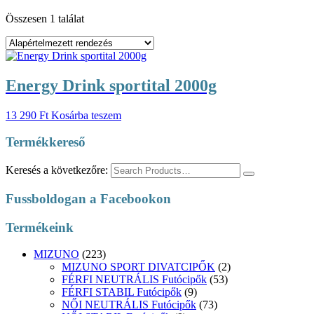
Összesen 1 találat
Energy Drink sportital 2000g
13 290
Ft
Kosárba teszem
Termékkereső
Keresés a következőre:
Fussboldogan a Facebookon
Termékeink
MIZUNO
(223)
MIZUNO SPORT DIVATCIPŐK
(2)
FÉRFI NEUTRÁLIS Futócipők
(53)
FÉRFI STABIL Futócipők
(9)
NŐI NEUTRÁLIS Futócipők
(73)