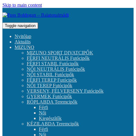
Skip to main content
Toggle navigation
Nyitólap
Aktuális
MIZUNO
MIZUNO SPORT DIVATCIPŐK
FÉRFI NEUTRÁLIS Futócipők
FÉRFI STABIL Futócipők
NŐI NEUTRÁLIS Futócipők
NŐI STABIL Futócipők
FÉRFI TEREP Futócipők
NŐI TEREP Futócipők
VERSENY, FÉLVERSENY Futócipők
GYERMEK Futócipők
RÖPLABDA Teremcipők
Férfi
Női
Kiegészítők
KÉZILABDA Teremcipők
Férfi
Női