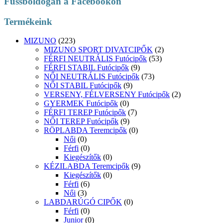
Fussboldogan a Facebookon
Termékeink
MIZUNO
(223)
MIZUNO SPORT DIVATCIPŐK
(2)
FÉRFI NEUTRÁLIS Futócipők
(53)
FÉRFI STABIL Futócipők
(9)
NŐI NEUTRÁLIS Futócipők
(73)
NŐI STABIL Futócipők
(9)
VERSENY, FÉLVERSENY Futócipők
(2)
GYERMEK Futócipők
(0)
FÉRFI TEREP Futócipők
(7)
NŐI TEREP Futócipők
(9)
RÖPLABDA Teremcipők
(0)
Női
(0)
Férfi
(0)
Kiegészítők
(0)
KÉZILABDA Teremcipők
(9)
Kiegészítők
(0)
Férfi
(6)
Női
(3)
LABDARÚGÓ CIPŐK
(0)
Férfi
(0)
Junior
(0)