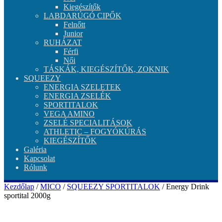
Kiegészítők
LABDARÚGÓ CIPŐK
Felnőtt
Junior
RUHÁZAT
Férfi
Női
TÁSKÁK, KIEGÉSZÍTŐK, ZOKNIK
SQUEEZY
ENERGIA SZELETEK
ENERGIA ZSELÉK
SPORTITALOK
VEGA AMINO
ZSELÉ SPECIALITÁSOK
ATHLETIC – FOGYÓKÚRÁS
KIEGÉSZÍTŐK
Galéria
Kapcsolat
Rólunk
Kezdőlap
/
MICO
/
SQUEEZY SPORTITALOK
/ Energy Drink
sportital 2000g