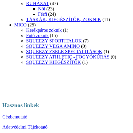
RUHÁZAT
(47)
Női
(23)
Férfi
(24)
TÁSKÁK, KIEGÉSZÍTŐK, ZOKNIK
(11)
MICO
(25)
Kerékpáros zoknik
(1)
Futó zoknik
(15)
SQUEEZY SPORTITALOK
(7)
SQUEEZY VEGA AMINO
(0)
SQUEEZY ZSELÉ SPECIALITÁSOK
(1)
SQUEEZY ATHLETIC - FOGYÓKÚRÁS
(0)
SQUEEZY KIEGÉSZÍTŐK
(1)
Hasznos linkek
Cégbemutató
Adatvédelmi Tájékotató