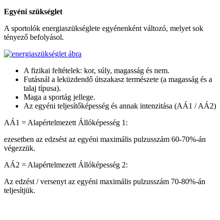
Egyéni szükséglet
A sportolók energiaszükséglete egyénenként változó, melyet sok
tényező befolyásol.
A fizikai feltételek: kor, súly, magasság és nem.
Futásnál a leküzdendő útszakasz természete (a magasság és a
talaj típusa).
Maga a sportág jellege.
Az egyéni teljesítőképesség és annak intenzitása (AÁ1 / AÁ2)
AÁ1 = Alapértelmezett Állóképesség 1:
ezesetben az edzsést az egyéni maximális pulzusszám 60-70%-án
végezzük.
AÁ2 = Alapértelmezett Állóképesség 2:
Az edzést / versenyt az egyéni maximális pulzusszám 70-80%-án
teljesítjük.