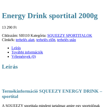
Energy Drink sportital 2000g
13 290
Ft
Cikkszám:
SI0110
Kategória:
SQUEEZY SPORTITALOK
Címkék:
terhelés alatt
,
terhelés előtt
,
terhelés után
Leírás
További információk
Vélemények (0)
Leírás
Termékinformáció SQUEEZY ENERGY DRINK –
sportital
A SQUEEZY sportitala mindent tartalmaz amire egy sportolónak