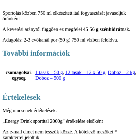
Sportolás közben 750 ml elkészített ital fogyasztását javasoljuk
óránként.
A keverési aránytól függően ez megfelel
45-56 g szénhidrát
nak.
Adagolás
: 2-3 evőkanál por (50 g) 750 ml vízben feloldva.
További információk
csomagolsai-
1 tasak – 50 g
,
12 tasak – 12 x 50 g
,
Doboz – 2 kg
,
egyseg
Doboz – 500 g
Értékelések
Még nincsenek értékelések.
„Energy Drink sportital 2000g” értékelése elsőként
Az e-mail címet nem tesszük közzé.
A kötelező mezőket
*
karakterrel jelöltük