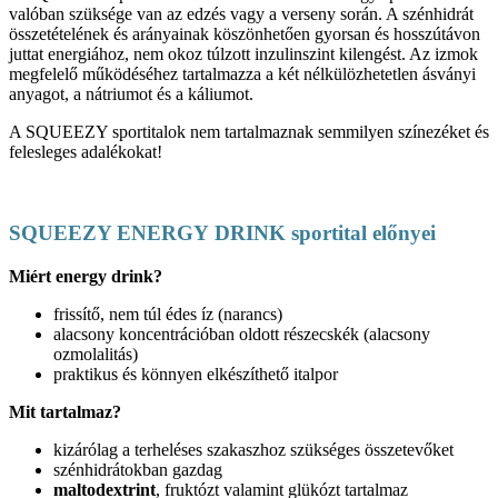
valóban szüksége van az edzés vagy a verseny során. A szénhidrát
összetételének és arányainak köszönhetően gyorsan és hosszútávon
juttat energiához, nem okoz túlzott inzulinszint kilengést. Az izmok
megfelelő működéséhez tartalmazza a két nélkülözhetetlen ásványi
anyagot, a nátriumot és a káliumot.
A SQUEEZY sportitalok nem tartalmaznak semmilyen színezéket és
felesleges adalékokat!
SQUEEZY ENERGY DRINK sportital előnyei
Miért energy drink?
frissítő, nem túl édes íz (narancs)
alacsony koncentrációban oldott részecskék (alacsony
ozmolalitás)
praktikus és könnyen elkészíthető italpor
Mit tartalmaz?
kizárólag a terheléses szakaszhoz szükséges összetevőket
szénhidrátokban gazdag
maltodextrint
, fruktózt valamint glükózt tartalmaz