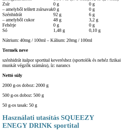
Zsír
0 g
0 g
– amelyből telített zsírsavak
0 g
0 g
Szénhidrát
92 g
6 g
– amelyből cukor
48 g
3,2 g
Fehérje
0 g
0 g
Só
1,48 g
0,10 g
Nátrium: 40mg / 100ml – Kálium: 20mg / 100ml
Termék neve
szénhidrát italpor sportital keveréshez (sportolók és nehéz fizikai
munkát végzők számára), íz: narancs
Nettó súly
2000 g-os doboz: 2000 g
500 g-os doboz: 500 g
50 g-os tasak: 50 g
Használati utasítás SQUEEZY
ENEGY DRINK sportital