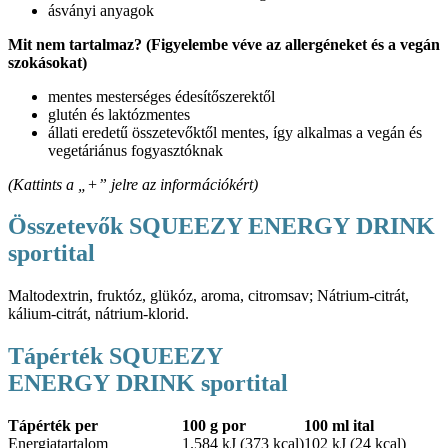
ásványi anyagok
Mit nem tartalmaz? (Figyelembe véve az allergéneket és a vegán
szokásokat)
mentes mesterséges édesítőszerektől
glutén és laktózmentes
állati eredetű összetevőktől mentes, így alkalmas a vegán és
vegetáriánus fogyasztóknak
(Kattints a „+” jelre az információkért)
Összetevők SQUEEZY ENERGY DRINK
sportital
Maltodextrin, fruktóz, glükóz, aroma, citromsav; Nátrium-citrát,
kálium-citrát, nátrium-klorid.
Tápérték SQUEEZY
ENERGY DRINK sportital
Tápérték per
100 g por
100 ml ital
Energiatartalom
1.584 kJ (373 kcal)
102 kJ (24 kcal)