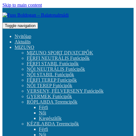
Skip to main content
Toggle navigation
Nyitólap
Aktuális
MIZUNO
MIZUNO SPORT DIVATCIPŐK
FÉRFI NEUTRÁLIS Futócipők
FÉRFI STABIL Futócipők
NŐI NEUTRÁLIS Futócipők
NŐI STABIL Futócipők
FÉRFI TEREP Futócipők
NŐI TEREP Futócipők
VERSENY, FÉLVERSENY Futócipők
GYERMEK Futócipők
RÖPLABDA Teremcipők
Férfi
Női
Kiegészítők
KÉZILABDA Teremcipők
Férfi
Női