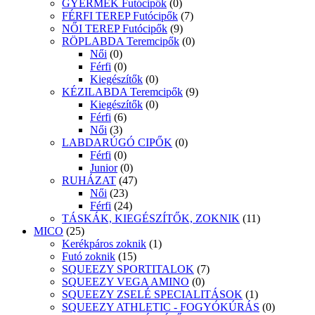
GYERMEK Futócipők
(0)
FÉRFI TEREP Futócipők
(7)
NŐI TEREP Futócipők
(9)
RÖPLABDA Teremcipők
(0)
Női
(0)
Férfi
(0)
Kiegészítők
(0)
KÉZILABDA Teremcipők
(9)
Kiegészítők
(0)
Férfi
(6)
Női
(3)
LABDARÚGÓ CIPŐK
(0)
Férfi
(0)
Junior
(0)
RUHÁZAT
(47)
Női
(23)
Férfi
(24)
TÁSKÁK, KIEGÉSZÍTŐK, ZOKNIK
(11)
MICO
(25)
Kerékpáros zoknik
(1)
Futó zoknik
(15)
SQUEEZY SPORTITALOK
(7)
SQUEEZY VEGA AMINO
(0)
SQUEEZY ZSELÉ SPECIALITÁSOK
(1)
SQUEEZY ATHLETIC - FOGYÓKÚRÁS
(0)