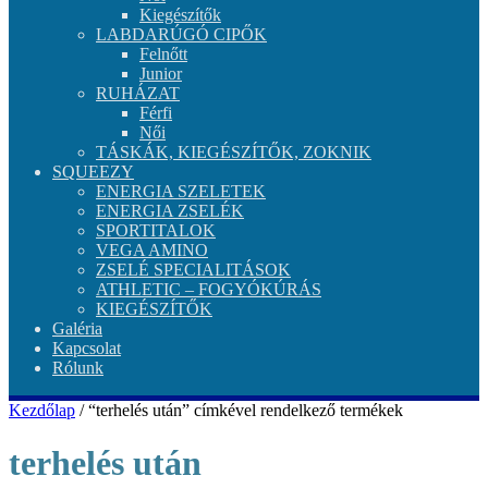
Kiegészítők
LABDARÚGÓ CIPŐK
Felnőtt
Junior
RUHÁZAT
Férfi
Női
TÁSKÁK, KIEGÉSZÍTŐK, ZOKNIK
SQUEEZY
ENERGIA SZELETEK
ENERGIA ZSELÉK
SPORTITALOK
VEGA AMINO
ZSELÉ SPECIALITÁSOK
ATHLETIC – FOGYÓKÚRÁS
KIEGÉSZÍTŐK
Galéria
Kapcsolat
Rólunk
Kezdőlap
/ “terhelés után” címkével rendelkező termékek
terhelés után