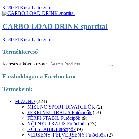
3 590
Ft
Kosárba teszem
CARBO LOAD DRINK sportital
3 590
Ft
Kosárba teszem
Termékkereső
Keresés a következőre:
Fussboldogan a Facebookon
Termékeink
MIZUNO
(223)
MIZUNO SPORT DIVATCIPŐK
(2)
FÉRFI NEUTRÁLIS Futócipők
(53)
FÉRFI STABIL Futócipők
(9)
NŐI NEUTRÁLIS Futócipők
(73)
NŐI STABIL Futócipők
(9)
VERSENY, FÉLVERSENY Futócipők
(2)