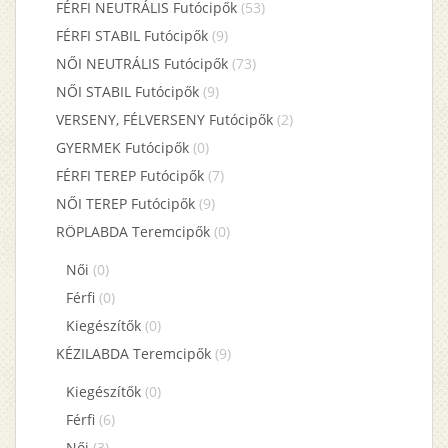
FÉRFI NEUTRÁLIS Futócipők
(53)
FÉRFI STABIL Futócipők
(9)
NŐI NEUTRÁLIS Futócipők
(73)
NŐI STABIL Futócipők
(9)
VERSENY, FÉLVERSENY Futócipők
(2)
GYERMEK Futócipők
(0)
FÉRFI TEREP Futócipők
(7)
NŐI TEREP Futócipők
(9)
RÖPLABDA Teremcipők
(0)
Női
(0)
Férfi
(0)
Kiegészítők
(0)
KÉZILABDA Teremcipők
(9)
Kiegészítők
(0)
Férfi
(6)
Női
(3)