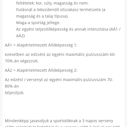
feltételek: kor, súly, magasság és nem.
Futásnál a leküzdendő útszakasz természete (a
magasság és a talaj típusa).
Maga a sportág jellege.
Az egyéni teljesítőképesség és annak intenzitása (AÁ1 /
AÁ2)
AÁ1 = Alapértelmezett Állóképesség 1:
ezesetben az edzsést az egyéni maximális pulzusszám 60-
70%-án végezzük.
AÁ2 = Alapértelmezett Állóképesség 2:
Az edzést / versenyt az egyéni maximális pulzusszám 70-
80%-án
teljesítjük.
Mindenképp javasoljuk a sportolóknak a 3 napos verseny