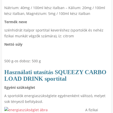
Nátrium: 40mg / 100ml kész italban – Kálium: 20mg / 100ml
kész italban, Magnézium: 5mg / 100ml kész italban
Termék neve
szénhidrát italpor sportital keveréshez (sportolók és nehéz
fizikai munkát végzők számára), íz: citrom
Nettó súly
500 g-os doboz: 500 g
Használati utasítás SQUEEZY CARBO
LOAD DRINK sportital
Egyéni szükséglet
A sportolók energiaszükséglete egyénenként változó, melyet
sok tényező befolyásol.
A fizikai