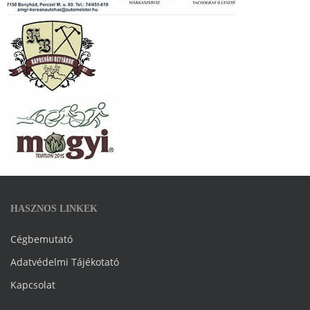
HASZNOS LINKEK
Cégbemutató
Adatvédelmi Tájékotató
Kapcsolat