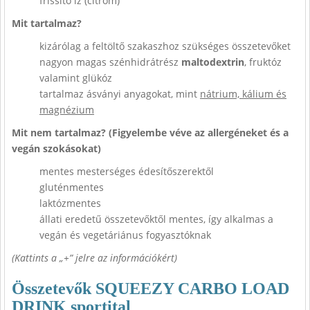
frissítő íz (citrom)
Mit tartalmaz?
kizárólag a feltöltő szakaszhoz szükséges összetevőket
nagyon magas szénhidrátrész
maltodextrin
, fruktóz
valamint glükóz
tartalmaz ásványi anyagokat, mint
nátrium, kálium és
magnézium
Mit nem tartalmaz? (Figyelembe véve az allergéneket és a
vegán szokásokat)
mentes mesterséges édesítőszerektől
gluténmentes
laktózmentes
állati eredetű összetevőktől mentes, így alkalmas a
vegán és vegetáriánus fogyasztóknak
(Kattints a „+” jelre az információkért)
Összetevők SQUEEZY CARBO LOAD
DRINK sportital