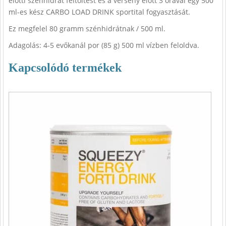
előtti szénhidrát feltöltést és a verseny előtt 3 órával egy 500
ml-es kész CARBO LOAD DRINK sportital fogyasztását.
Ez megfelel 80 gramm szénhidrátnak / 500 ml.
Adagolás: 4-5 evőkanál por (85 g) 500 ml vízben feloldva.
Kapcsolódó termékek