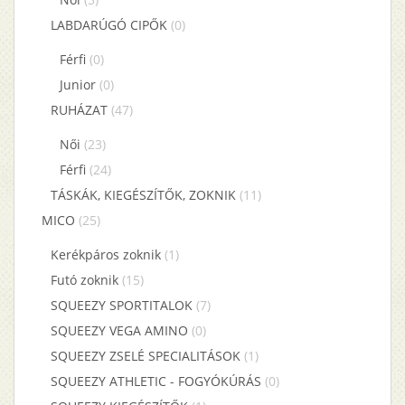
LABDARÚGÓ CIPŐK
(0)
Férfi
(0)
Junior
(0)
RUHÁZAT
(47)
Női
(23)
Férfi
(24)
TÁSKÁK, KIEGÉSZÍTŐK, ZOKNIK
(11)
MICO
(25)
Kerékpáros zoknik
(1)
Futó zoknik
(15)
SQUEEZY SPORTITALOK
(7)
SQUEEZY VEGA AMINO
(0)
SQUEEZY ZSELÉ SPECIALITÁSOK
(1)
SQUEEZY ATHLETIC - FOGYÓKÚRÁS
(0)