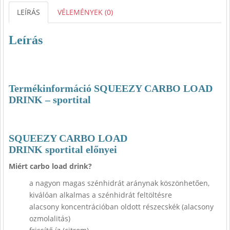
LEÍRÁS
VÉLEMÉNYEK (0)
Leírás
Termékinformáció SQUEEZY CARBO LOAD
DRINK – sportital
SQUEEZY CARBO LOAD
DRINK sportital előnyei
Miért carbo load drink?
a nagyon magas szénhidrát aránynak köszönhetően,
kiválóan alkalmas a szénhidrát feltöltésre
alacsony koncentrációban oldott részecskék (alacsony
ozmolalitás)