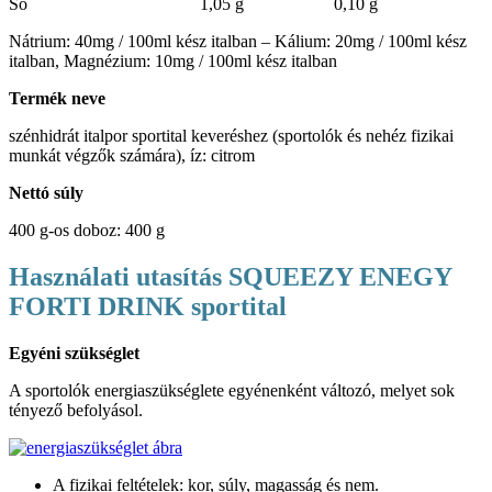
Só
1,05 g
0,10 g
Nátrium: 40mg / 100ml kész italban – Kálium: 20mg / 100ml kész
italban, Magnézium: 10mg / 100ml kész italban
Termék neve
szénhidrát italpor sportital keveréshez (sportolók és nehéz fizikai
munkát végzők számára), íz: citrom
Nettó súly
400 g-os doboz: 400 g
Használati utasítás SQUEEZY ENEGY
FORTI DRINK sportital
Egyéni szükséglet
A sportolók energiaszükséglete egyénenként változó, melyet sok
tényező befolyásol.
A fizikai feltételek: kor, súly, magasság és nem.