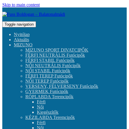
Skip to main content
Toggle navigation
Nyitólap
Aktuális
MIZUNO
MIZUNO SPORT DIVATCIPŐK
FÉRFI NEUTRÁLIS Futócipők
FÉRFI STABIL Futócipők
NŐI NEUTRÁLIS Futócipők
NŐI STABIL Futócipők
FÉRFI TEREP Futócipők
NŐI TEREP Futócipők
VERSENY, FÉLVERSENY Futócipők
GYERMEK Futócipők
RÖPLABDA Teremcipők
Férfi
Női
Kiegészítők
KÉZILABDA Teremcipők
Férfi
Női