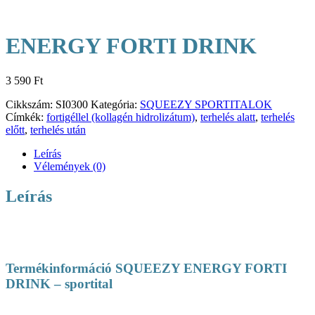
ENERGY FORTI DRINK
3 590
Ft
Cikkszám:
SI0300
Kategória:
SQUEEZY SPORTITALOK
Címkék:
fortigéllel (kollagén hidrolizátum)
,
terhelés alatt
,
terhelés
előtt
,
terhelés után
Leírás
Vélemények (0)
Leírás
Termékinformáció SQUEEZY ENERGY FORTI
DRINK – sportital