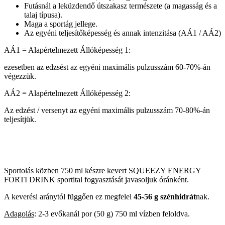
Futásnál a leküzdendő útszakasz természete (a magasság és a
talaj típusa).
Maga a sportág jellege.
Az egyéni teljesítőképesség és annak intenzitása (AÁ1 / AÁ2)
AÁ1 = Alapértelmezett Állóképesség 1:
ezesetben az edzsést az egyéni maximális pulzusszám 60-70%-án
végezzük.
AÁ2 = Alapértelmezett Állóképesség 2:
Az edzést / versenyt az egyéni maximális pulzusszám 70-80%-án
teljesítjük.
Sportolás közben 750 ml készre kevert SQUEEZY ENERGY
FORTI DRINK sportital fogyasztását javasoljuk óránként.
A keverési aránytól függően ez megfelel
45-56 g szénhidrát
nak.
Adagolás
: 2-3 evőkanál por (50 g) 750 ml vízben feloldva.