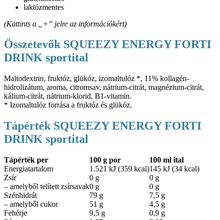
laktózmentes
(Kattints a „+” jelre az információkért)
Összetevők SQUEEZY ENERGY FORTI
DRINK sportital
Maltodextrin, fruktóz, glükóz, izomaltulóz *, 11% kollagén-
hidrolizátum, aroma, citromsav, nátrium-citrát, magnézium-citrát,
kálium-citrát, nátrium-klorid, B1-vitamin.
* Izomaltulóz forrása a fruktóz és glükóz.
Tápérték SQUEEZY ENERGY FORTI
DRINK sportital
Tápérték per
100 g por
100 ml ital
Energiatartalom
1.521 kJ (359 kcal)
145 kJ (34 kcal)
Zsír
0 g
0 g
– amelyből telített zsírsavak
0 g
0 g
Szénhidrát
79 g
7,5 g
– amelyből cukor
51 g
4,5 g
Fehérje
9,5 g
0,9 g