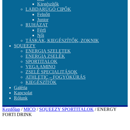
Kiegészítők
LABDARÚGÓ CIPŐK
Felnőtt
Junior
RUHÁZAT
Férfi
Női
TÁSKÁK, KIEGÉSZÍTŐK, ZOKNIK
SQUEEZY
ENERGIA SZELETEK
ENERGIA ZSELÉK
SPORTITALOK
VEGA AMINO
ZSELÉ SPECIALITÁSOK
ATHLETIC – FOGYÓKÚRÁS
KIEGÉSZÍTŐK
Galéria
Kapcsolat
Rólunk
Kezdőlap
/
MICO
/
SQUEEZY SPORTITALOK
/ ENERGY
FORTI DRINK