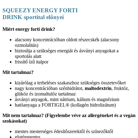
SQUEEZY ENERGY FORTI
DRINK sportital előnyei
Miért energy forti drink?
alacsony koncentrációban oldott részecskék (alacsony
ozmolalitás)
biztosítja a szükséges energiát és ásványi anyagokat a
sportolás alatt
frissítő ízű italpor
Mit tartalmaz?
kizárólag a terheléses szakaszhoz szükséges összetevőket
nagy koncentrációban szénhidrátot,
maltodextrin
, fruktóz,
glükóz és izomaltulóz tartalmaz
ásványi anyagok, mint nátrium, kálium és magnézium
hatóanyaga a FORTIGEL® (kollagén hidrolizátum)
Mit nem tartalmaz? (Figyelembe véve az allergéneket és a vegán
szokásokat)
mentes mesterséges édesítőszerektől és színezőktől
gluténmentes