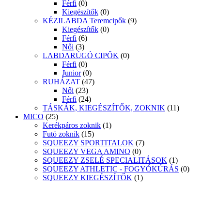
Férfi
(0)
Kiegészítők
(0)
KÉZILABDA Teremcipők
(9)
Kiegészítők
(0)
Férfi
(6)
Női
(3)
LABDARÚGÓ CIPŐK
(0)
Férfi
(0)
Junior
(0)
RUHÁZAT
(47)
Női
(23)
Férfi
(24)
TÁSKÁK, KIEGÉSZÍTŐK, ZOKNIK
(11)
MICO
(25)
Kerékpáros zoknik
(1)
Futó zoknik
(15)
SQUEEZY SPORTITALOK
(7)
SQUEEZY VEGA AMINO
(0)
SQUEEZY ZSELÉ SPECIALITÁSOK
(1)
SQUEEZY ATHLETIC - FOGYÓKÚRÁS
(0)
SQUEEZY KIEGÉSZÍTŐK
(1)