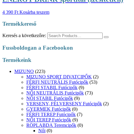
4 390
Ft
Kosárba teszem
Termékkereső
Keresés a következőre:
Fussboldogan a Facebookon
Termékeink
MIZUNO
(223)
MIZUNO SPORT DIVATCIPŐK
(2)
FÉRFI NEUTRÁLIS Futócipők
(53)
FÉRFI STABIL Futócipők
(9)
NŐI NEUTRÁLIS Futócipők
(73)
NŐI STABIL Futócipők
(9)
VERSENY, FÉLVERSENY Futócipők
(2)
GYERMEK Futócipők
(0)
FÉRFI TEREP Futócipők
(7)
NŐI TEREP Futócipők
(9)
RÖPLABDA Teremcipők
(0)
Női
(0)