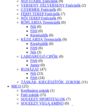
NŐI STABIL Futócipők
(9)
VERSENY, FÉLVERSENY Futócipők
(2)
GYERMEK Futócipők
(0)
FÉRFI TEREP Futócipők
(7)
NŐI TEREP Futócipők
(9)
RÖPLABDA Teremcipők
(0)
Női
(0)
Férfi
(0)
Kiegészítők
(0)
KÉZILABDA Teremcipők
(9)
Kiegészítők
(0)
Férfi
(6)
Női
(3)
LABDARÚGÓ CIPŐK
(0)
Férfi
(0)
Junior
(0)
RUHÁZAT
(47)
Női
(23)
Férfi
(24)
TÁSKÁK, KIEGÉSZÍTŐK, ZOKNIK
(11)
MICO
(25)
Kerékpáros zoknik
(1)
Futó zoknik
(15)
SQUEEZY SPORTITALOK
(7)
SQUEEZY VEGA AMINO
(0)