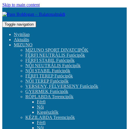
Skip to main content
Toggle navigation
Nyitólap
Aktuális
MIZUNO
MIZUNO SPORT DIVATCIPŐK
FÉRFI NEUTRÁLIS Futócipők
FÉRFI STABIL Futócipők
NŐI NEUTRÁLIS Futócipők
NŐI STABIL Futócipők
FÉRFI TEREP Futócipők
NŐI TEREP Futócipők
VERSENY, FÉLVERSENY Futócipők
GYERMEK Futócipők
RÖPLABDA Teremcipők
Férfi
Női
Kiegészítők
KÉZILABDA Teremcipők
Férfi
Női