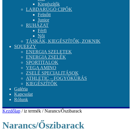
Kiegészítők
LABDARÚGÓ CIPŐK
Felnőtt
Junior
RUHÁZAT
Férfi
Női
TÁSKÁK, KIEGÉSZÍTŐK, ZOKNIK
SQUEEZY
ENERGIA SZELETEK
ENERGIA ZSELÉK
SPORTITALOK
VEGA AMINO
ZSELÉ SPECIALITÁSOK
ATHLETIC – FOGYÓKÚRÁS
KIEGÉSZÍTŐK
Galéria
Kapcsolat
Rólunk
Kezdőlap
/ iz termék / Narancs/Őszibarack
Narancs/Őszibarack