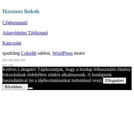
Hasznos linkek
Cégbemutató
Adatvédelmi Tájékotató
Kapcsolat
sparkling
Colorlib
sablon,
WordPress
motor
Kedves Látogató! Tájékoztatjuk, hogy a honlap felhasználói élmény
fokozásának érdekében sütiket alkalmazunk. A honlapunk
használatával ön a tájékoztatásunkat tudomásul veszi.
Elfogadom
Bővebben...