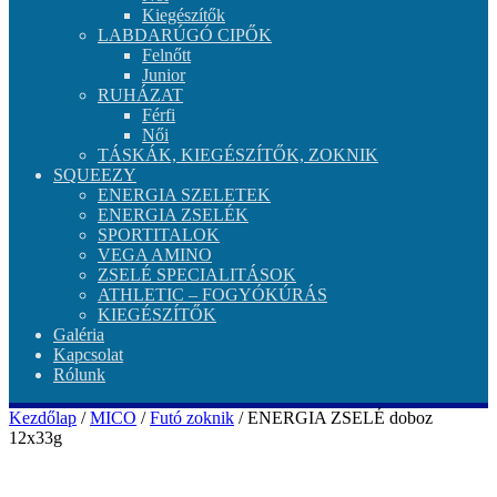
Kiegészítők
LABDARÚGÓ CIPŐK
Felnőtt
Junior
RUHÁZAT
Férfi
Női
TÁSKÁK, KIEGÉSZÍTŐK, ZOKNIK
SQUEEZY
ENERGIA SZELETEK
ENERGIA ZSELÉK
SPORTITALOK
VEGA AMINO
ZSELÉ SPECIALITÁSOK
ATHLETIC – FOGYÓKÚRÁS
KIEGÉSZÍTŐK
Galéria
Kapcsolat
Rólunk
Kezdőlap
/
MICO
/
Futó zoknik
/ ENERGIA ZSELÉ doboz
12x33g