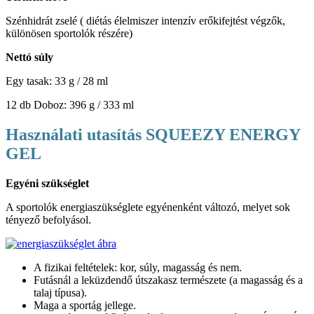
Szénhidrát zselé ( diétás élelmiszer intenzív erőkifejtést végzők,
különösen sportolók részére)
Nettó súly
Egy tasak: 33 g / 28 ml
12 db Doboz: 396 g / 333 ml
Használati utasítás SQUEEZY ENERGY
GEL
Egyéni szükséglet
A sportolók energiaszükséglete egyénenként változó, melyet sok
tényező befolyásol.
A fizikai feltételek: kor, súly, magasság és nem.
Futásnál a leküzdendő útszakasz természete (a magasság és a
talaj típusa).
Maga a sportág jellege.