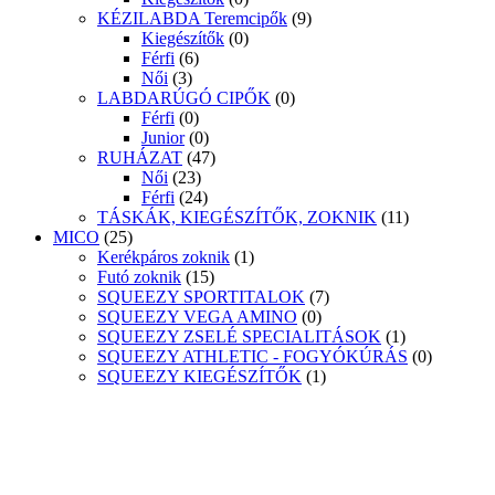
KÉZILABDA Teremcipők
(9)
Kiegészítők
(0)
Férfi
(6)
Női
(3)
LABDARÚGÓ CIPŐK
(0)
Férfi
(0)
Junior
(0)
RUHÁZAT
(47)
Női
(23)
Férfi
(24)
TÁSKÁK, KIEGÉSZÍTŐK, ZOKNIK
(11)
MICO
(25)
Kerékpáros zoknik
(1)
Futó zoknik
(15)
SQUEEZY SPORTITALOK
(7)
SQUEEZY VEGA AMINO
(0)
SQUEEZY ZSELÉ SPECIALITÁSOK
(1)
SQUEEZY ATHLETIC - FOGYÓKÚRÁS
(0)
SQUEEZY KIEGÉSZÍTŐK
(1)