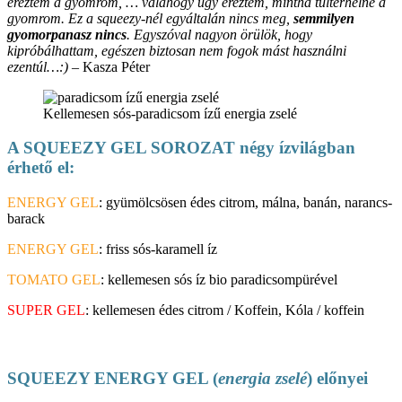
éreztem a gyomrom, … valahogy úgy éreztem, mintha túlterhelné a
gyomrom. Ez a squeezy-nél egyáltalán nincs meg,
semmilyen
gyomorpanasz nincs
. Egyszóval nagyon örülök, hogy
kipróbálhattam, egészen biztosan nem fogok mást használni
ezentúl…:) –
Kasza Péter
Kellemesen sós-paradicsom ízű energia zselé
A SQUEEZY GEL SOROZAT négy ízvilágban
érhető el:
ENERGY GEL
: gyümölcsösen édes citrom, málna, banán, narancs-
barack
ENERGY GEL
: friss sós-karamell íz
TOMATO GEL
: kellemesen sós íz bio paradicsompürével
SUPER GEL
: kellemesen édes citrom / Koffein, Kóla / koffein
SQUEEZY ENERGY GEL (
energia zselé
) előnyei