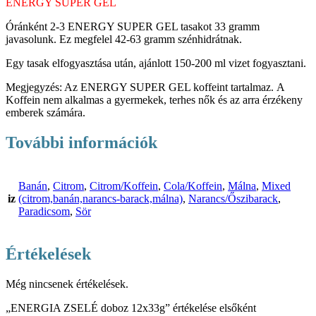
ENERGY SUPER GEL
Óránként 2-3 ENERGY SUPER GEL tasakot 33 gramm
javasolunk. Ez megfelel 42-63 gramm szénhidrátnak.
Egy tasak elfogyasztása után, ajánlott 150-200 ml vizet fogyasztani.
Megjegyzés: Az ENERGY SUPER GEL koffeint tartalmaz. A
Koffein nem alkalmas a gyermekek, terhes nők és az arra érzékeny
emberek számára.
További információk
Banán
,
Citrom
,
Citrom/Koffein
,
Cola/Koffein
,
Málna
,
Mixed
iz
(citrom,banán,narancs-barack,málna)
,
Narancs/Őszibarack
,
Paradicsom
,
Sör
Értékelések
Még nincsenek értékelések.
„ENERGIA ZSELÉ doboz 12x33g” értékelése elsőként