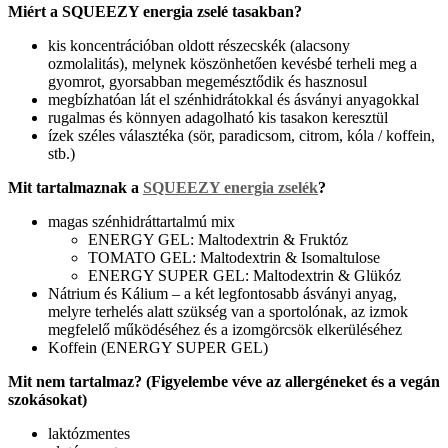
Miért a SQUEEZY energia zselé tasakban?
kis koncentrációban oldott részecskék (alacsony
ozmolalitás), melynek köszönhetően kevésbé terheli meg a
gyomrot, gyorsabban megemésztődik és hasznosul
megbízhatóan lát el szénhidrátokkal és ásványi anyagokkal
rugalmas és könnyen adagolható kis tasakon keresztül
ízek széles választéka (sör, paradicsom, citrom, kóla / koffein,
stb.)
Mit tartalmaznak a
SQUEEZY energia zselék
?
magas szénhidráttartalmú mix
ENERGY GEL: Maltodextrin & Fruktóz
TOMATO GEL: Maltodextrin & Isomaltulose
ENERGY SUPER GEL: Maltodextrin & Glükóz
Nátrium és Kálium – a két legfontosabb ásványi anyag,
melyre terhelés alatt szükség van a sportolónak, az izmok
megfelelő működéséhez és a izomgörcsök elkerüléséhez
Koffein (ENERGY SUPER GEL)
Mit nem tartalmaz? (Figyelembe véve az allergéneket és a vegán
szokásokat)
laktózmentes