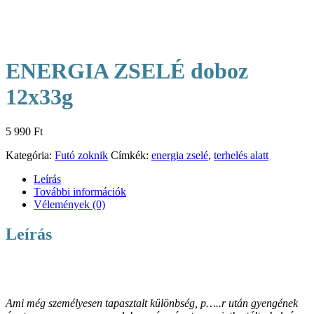
ENERGIA ZSELÉ doboz
12x33g
5 990
Ft
Kategória:
Futó zoknik
Címkék:
energia zselé
,
terhelés alatt
Leírás
További információk
Vélemények (0)
Leírás
Ami még személyesen tapasztalt különbség, p…..r után gyengének