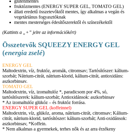
gluténmentes
fruktózmentes (ENERGY SUPER GEL, TOMATO GEL)
állati eredetű összetevőktől mentes, így alkalmas a vegán és
vegetáriánus fogyasztóknak
mentes mesterséges édesítőszerektől és színezékektől
(Kattints a „+” jelre az információkért)
Összetevők SQUEEZY ENERGY GEL
(
energia zselé
)
ENERGY GEL
Maltodextrin, víz, fruktóz, aromák, citromsav; Tartósítószer: kálium-
szorbát; Nátrium-citrát, nátrium-klorid, kálium-citrát, antioxidáns:
aszkorbinsav.
TOMATO GEL
Maltodextrin, víz, izomaltulóz *, paradicsom por 4%, só,
tartósítószerek: kálium-szorbát; Antioxidánsok: aszkorbinsav
* Az izomaltulóz glükóz – és fruktóz forrása.
ENERGY SUPER GEL (koffeinnel)
Maltodextrin, víz, glükóz, aroma, nátrium-citrát, citromsav; Kálium-
citrát, nátrium-klorid, tartósítószer: kálium-szorbát; Anti-oxidánsok:
aszkorbinsav, *Koffein.
* Nem alkalmas a gyermekek, terhes nők és az arra érzékeny