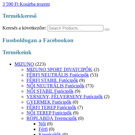
3 590
Ft
Kosárba teszem
Termékkereső
Keresés a következőre:
Fussboldogan a Facebookon
Termékeink
MIZUNO
(223)
MIZUNO SPORT DIVATCIPŐK
(2)
FÉRFI NEUTRÁLIS Futócipők
(53)
FÉRFI STABIL Futócipők
(9)
NŐI NEUTRÁLIS Futócipők
(73)
NŐI STABIL Futócipők
(9)
VERSENY, FÉLVERSENY Futócipők
(2)
GYERMEK Futócipők
(0)
FÉRFI TEREP Futócipők
(7)
NŐI TEREP Futócipők
(9)
RÖPLABDA Teremcipők
(0)
Női
(0)
Férfi
(0)
Kiegészítők
(0)