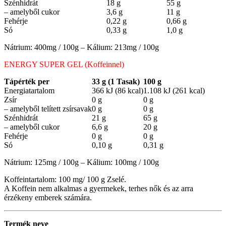
Szénhidrát
18 g
55 g
– amelyből cukor
3,6 g
11 g
Fehérje
0,22 g
0,66 g
Só
0,33 g
1,0 g
Nátrium: 400mg / 100g – Kálium: 213mg / 100g
ENERGY SUPER GEL (Koffeinnel)
Tápérték per
33 g (1 Tasak)
100 g
Energiatartalom
366 kJ (86 kcal)
1.108 kJ (261 kcal)
Zsír
0 g
0 g
– amelyből telített zsírsavak
0 g
0 g
Szénhidrát
21 g
65 g
– amelyből cukor
6,6 g
20 g
Fehérje
0 g
0 g
Só
0,10 g
0,31 g
Nátrium: 125mg / 100g – Kálium: 100mg / 100g
Koffeintartalom: 100 mg/ 100 g Zselé.
A Koffein nem alkalmas a gyermekek, terhes nők és az arra
érzékeny emberek számára.
Termék neve