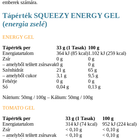
emberek számára.
Tápérték SQUEEZY ENERGY GEL
(
energia zselé
)
ENERGY GEL
Tápérték per
33 g (1 Tasak)
100 g
Energiatartalom
364 kJ (85 kcal)
1.102 kJ (259 kcal)
Zsír
0 g
0 g
– amelyből telített zsírsavak
0 g
0 g
Szénhidrát
21 g
65 g
– amelyből cukor
3,1 g
9,5 g
Fehérje
0 g
0 g
Só
0,04 g
0,13 g
Nátrium: 50mg / 100g – Kálium: 50mg / 100g
TOMATO GEL
Tápérték per
33 g (1 Tasak)
100 g
Energiatartalom
314 kJ (74 kcal)
952 kJ (224 kcal)
Zsír
< 0,10 g
< 0,10 g
– amelyből telített zsírsavak
< 0,10 g
< 0,10 g