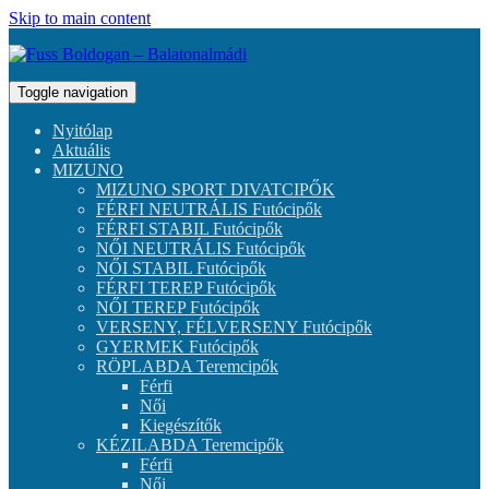
Skip to main content
Toggle navigation
Nyitólap
Aktuális
MIZUNO
MIZUNO SPORT DIVATCIPŐK
FÉRFI NEUTRÁLIS Futócipők
FÉRFI STABIL Futócipők
NŐI NEUTRÁLIS Futócipők
NŐI STABIL Futócipők
FÉRFI TEREP Futócipők
NŐI TEREP Futócipők
VERSENY, FÉLVERSENY Futócipők
GYERMEK Futócipők
RÖPLABDA Teremcipők
Férfi
Női
Kiegészítők
KÉZILABDA Teremcipők
Férfi
Női