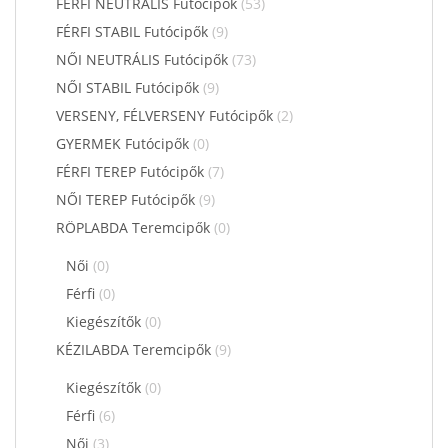
FÉRFI NEUTRÁLIS Futócipők
(53)
FÉRFI STABIL Futócipők
(9)
NŐI NEUTRÁLIS Futócipők
(73)
NŐI STABIL Futócipők
(9)
VERSENY, FÉLVERSENY Futócipők
(2)
GYERMEK Futócipők
(0)
FÉRFI TEREP Futócipők
(7)
NŐI TEREP Futócipők
(9)
RÖPLABDA Teremcipők
(0)
Női
(0)
Férfi
(0)
Kiegészítők
(0)
KÉZILABDA Teremcipők
(9)
Kiegészítők
(0)
Férfi
(6)
Női
(3)