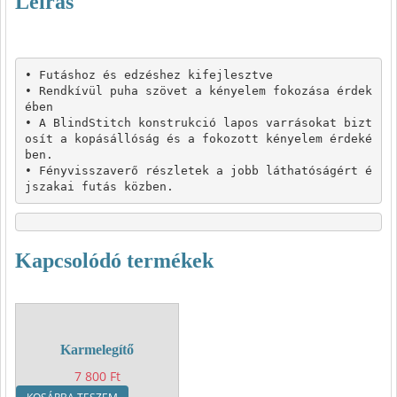
Leírás
• Futáshoz és edzéshez kifejlesztve

• Rendkívül puha szövet a kényelem fokozása érdek
ében

• A BlindStitch konstrukció lapos varrásokat bizt
osít a kopásállóság és a fokozott kényelem érdeké
ben.

• Fényvisszaverő részletek a jobb láthatóságért é
jszakai futás közben.
Kapcsolódó termékek
Karmelegítő
7 800
Ft