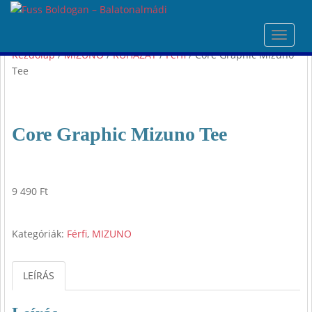
S
k
TOGGL
i
Kezdőlap
/
MIZUNO
/
RUHÁZAT
/
Férfi
/ Core Graphic Mizuno
p
Tee
t
o
m
a
Core Graphic Mizuno Tee
i
n
c
o
9 490
Ft
n
t
e
Kategóriák:
Férfi
,
MIZUNO
n
t
LEÍRÁS