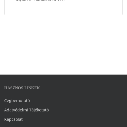
HASZNOS LINKEK
Cégbemutató
Adatvédelmi Tájékotató
Kapcsolat