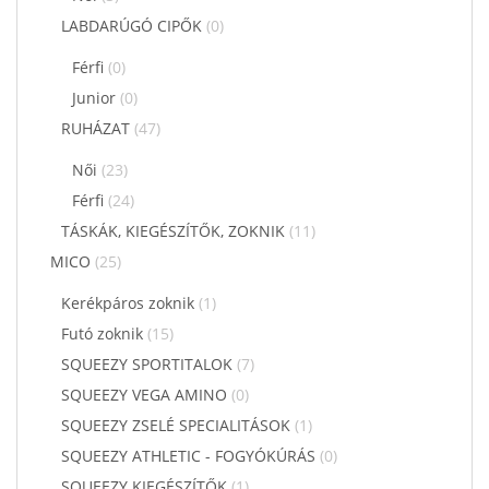
LABDARÚGÓ CIPŐK
(0)
Férfi
(0)
Junior
(0)
RUHÁZAT
(47)
Női
(23)
Férfi
(24)
TÁSKÁK, KIEGÉSZÍTŐK, ZOKNIK
(11)
MICO
(25)
Kerékpáros zoknik
(1)
Futó zoknik
(15)
SQUEEZY SPORTITALOK
(7)
SQUEEZY VEGA AMINO
(0)
SQUEEZY ZSELÉ SPECIALITÁSOK
(1)
SQUEEZY ATHLETIC - FOGYÓKÚRÁS
(0)
SQUEEZY KIEGÉSZÍTŐK
(1)