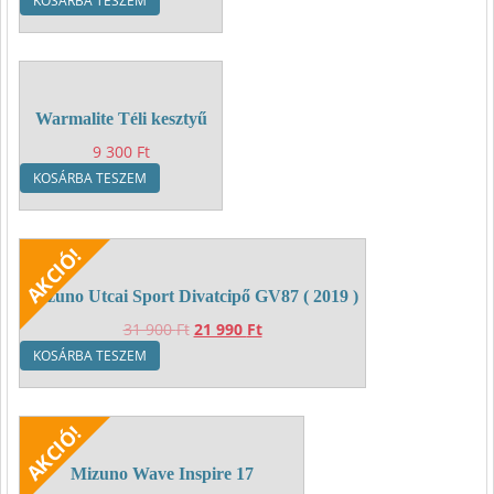
KOSÁRBA TESZEM
Warmalite Téli kesztyű
9 300
Ft
KOSÁRBA TESZEM
Mizuno Utcai Sport Divatcipő GV87 ( 2019 )
Original
Current
31 900
Ft
21 990
Ft
price
price
KOSÁRBA TESZEM
was:
is:
31
21
900 Ft.
990 Ft.
Mizuno Wave Inspire 17