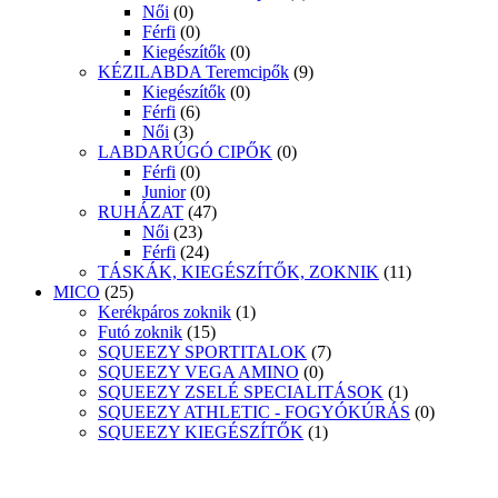
Női
(0)
Férfi
(0)
Kiegészítők
(0)
KÉZILABDA Teremcipők
(9)
Kiegészítők
(0)
Férfi
(6)
Női
(3)
LABDARÚGÓ CIPŐK
(0)
Férfi
(0)
Junior
(0)
RUHÁZAT
(47)
Női
(23)
Férfi
(24)
TÁSKÁK, KIEGÉSZÍTŐK, ZOKNIK
(11)
MICO
(25)
Kerékpáros zoknik
(1)
Futó zoknik
(15)
SQUEEZY SPORTITALOK
(7)
SQUEEZY VEGA AMINO
(0)
SQUEEZY ZSELÉ SPECIALITÁSOK
(1)
SQUEEZY ATHLETIC - FOGYÓKÚRÁS
(0)
SQUEEZY KIEGÉSZÍTŐK
(1)