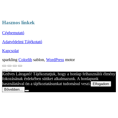
Hasznos linkek
Cégbemutató
Adatvédelmi Tájékotató
Kapcsolat
sparkling
Colorlib
sablon,
WordPress
motor
Kedves Látogató! Tájékoztatjuk, hogy a honlap felhasználói élmény
fokozásának érdekében sütiket alkalmazunk. A honlapunk
használatával ön a tájékoztatásunkat tudomásul veszi.
Elfogadom
Bővebben...