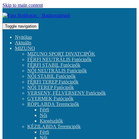
Skip to main content
Toggle navigation
Nyitólap
Aktuális
MIZUNO
MIZUNO SPORT DIVATCIPŐK
FÉRFI NEUTRÁLIS Futócipők
FÉRFI STABIL Futócipők
NŐI NEUTRÁLIS Futócipők
NŐI STABIL Futócipők
FÉRFI TEREP Futócipők
NŐI TEREP Futócipők
VERSENY, FÉLVERSENY Futócipők
GYERMEK Futócipők
RÖPLABDA Teremcipők
Férfi
Női
Kiegészítők
KÉZILABDA Teremcipők
Férfi
Női