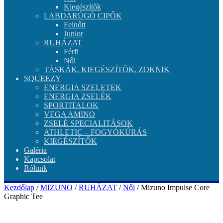
Kiegészítők
LABDARÚGÓ CIPŐK
Felnőtt
Junior
RUHÁZAT
Férfi
Női
TÁSKÁK, KIEGÉSZÍTŐK, ZOKNIK
SQUEEZY
ENERGIA SZELETEK
ENERGIA ZSELÉK
SPORTITALOK
VEGA AMINO
ZSELÉ SPECIALITÁSOK
ATHLETIC – FOGYÓKÚRÁS
KIEGÉSZÍTŐK
Galéria
Kapcsolat
Rólunk
Kezdőlap
/
MIZUNO
/
RUHÁZAT
/
Női
/ Mizuno Impulse Core
Graphic Tee