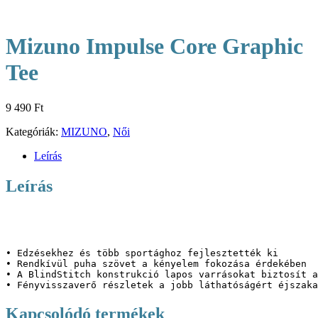
Mizuno Impulse Core Graphic
Tee
9 490
Ft
Kategóriák:
MIZUNO
,
Női
Leírás
Leírás
• Edzésekhez és több sportághoz fejlesztették ki

• Rendkívül puha szövet a kényelem fokozása érdekében

• A BlindStitch konstrukció lapos varrásokat biztosít a
• Fényvisszaverő részletek a jobb láthatóságért éjszaka
Kapcsolódó termékek