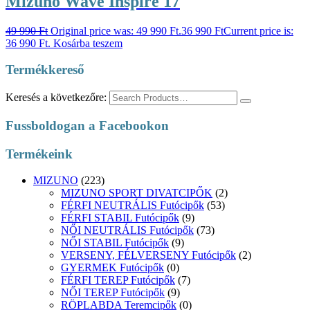
Mizuno Wave Inspire 17
49 990
Ft
Original price was: 49 990 Ft.
36 990
Ft
Current price is:
36 990 Ft.
Kosárba teszem
Termékkereső
Keresés a következőre:
Fussboldogan a Facebookon
Termékeink
MIZUNO
(223)
MIZUNO SPORT DIVATCIPŐK
(2)
FÉRFI NEUTRÁLIS Futócipők
(53)
FÉRFI STABIL Futócipők
(9)
NŐI NEUTRÁLIS Futócipők
(73)
NŐI STABIL Futócipők
(9)
VERSENY, FÉLVERSENY Futócipők
(2)
GYERMEK Futócipők
(0)
FÉRFI TEREP Futócipők
(7)
NŐI TEREP Futócipők
(9)
RÖPLABDA Teremcipők
(0)