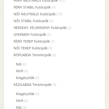
FÉRFI NEUTRÁLIS Futócipők
(53)
FÉRFI STABIL Futócipők
(9)
NŐI NEUTRÁLIS Futócipők
(73)
NŐI STABIL Futócipők
(9)
VERSENY, FÉLVERSENY Futócipők
(2)
GYERMEK Futócipők
(0)
FÉRFI TEREP Futócipők
(7)
NŐI TEREP Futócipők
(9)
RÖPLABDA Teremcipők
(0)
Női
(0)
Férfi
(0)
Kiegészítők
(0)
KÉZILABDA Teremcipők
(9)
Kiegészítők
(0)
Férfi
(6)
Női
(3)