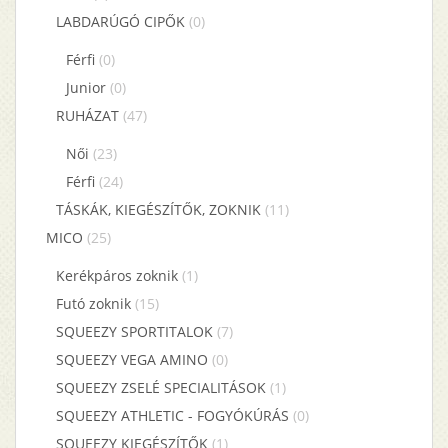
LABDARÚGÓ CIPŐK
(0)
Férfi
(0)
Junior
(0)
RUHÁZAT
(47)
Női
(23)
Férfi
(24)
TÁSKÁK, KIEGÉSZÍTŐK, ZOKNIK
(11)
MICO
(25)
Kerékpáros zoknik
(1)
Futó zoknik
(15)
SQUEEZY SPORTITALOK
(7)
SQUEEZY VEGA AMINO
(0)
SQUEEZY ZSELÉ SPECIALITÁSOK
(1)
SQUEEZY ATHLETIC - FOGYÓKÚRÁS
(0)
SQUEEZY KIEGÉSZÍTŐK
(1)