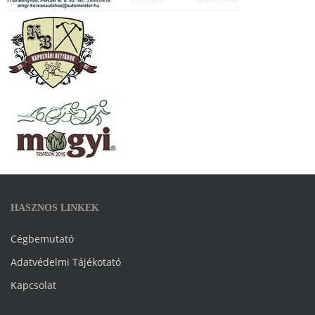
HASZNOS LINKEK
Cégbemutató
Adatvédelmi Tájékotató
Kapcsolat