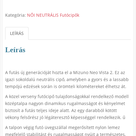
Kategória:
NŐI NEUTRÁLIS Futócipők
LEÍRÁS
Leírás
A futás új generációját hozta el a Mizuno Neo Vista 2. Ez az
igazi sokoldalú neutrális cipő, amelyben a gyors és a lassabb
tempójú edzések során is örömteli kilométereket élhetsz át.
A közel verseny futócipő tulajdonságokkal rendelkező modell
középtalpa nagyon dinamikus rugalmasságot és kényelmet
biztosít a futás teljes ideje alatt. Az egy darabból kötött
vékony felsőrész jó légáteresztő képességgel rendelkezik. ű
A talpon végig futó üvegszállal megerősített nylon lemez
megfelelő stabilitást és rugalmasságot nyújt a természetes,