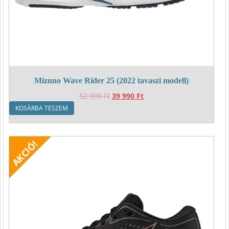
Mizuno Wave Rider 25 (2022 tavaszi modell)
Original
Current
52 990
Ft
39 990
Ft
price
price
KOSÁRBA TESZEM
was:
is:
52
39
990 Ft.
990 Ft.