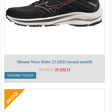
Mizuno Wave Rider 25 (2022 tavaszi modell)
Original
Current
52 990
Ft
39 990
Ft
price
price
KOSÁRBA TESZEM
was:
is:
52
39
990 Ft.
990 Ft.