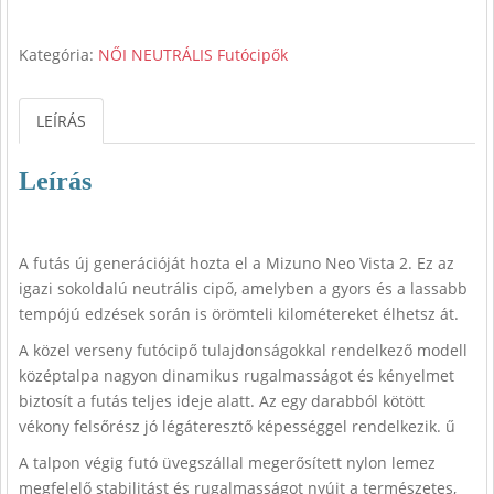
Kategória:
NŐI NEUTRÁLIS Futócipők
LEÍRÁS
Leírás
A futás új generációját hozta el a Mizuno Neo Vista 2. Ez az
igazi sokoldalú neutrális cipő, amelyben a gyors és a lassabb
tempójú edzések során is örömteli kilométereket élhetsz át.
A közel verseny futócipő tulajdonságokkal rendelkező modell
középtalpa nagyon dinamikus rugalmasságot és kényelmet
biztosít a futás teljes ideje alatt. Az egy darabból kötött
vékony felsőrész jó légáteresztő képességgel rendelkezik. ű
A talpon végig futó üvegszállal megerősített nylon lemez
megfelelő stabilitást és rugalmasságot nyújt a természetes,