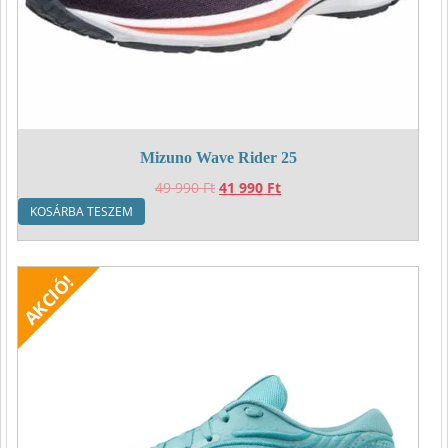
Mizuno Wave Rider 25
Original
Current
49 990
Ft
41 990
Ft
price
price
KOSÁRBA TESZEM
was:
is:
49
41
990 Ft.
990 Ft.