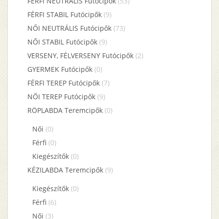
FÉRFI NEUTRÁLIS Futócipők
(53)
FÉRFI STABIL Futócipők
(9)
NŐI NEUTRÁLIS Futócipők
(73)
NŐI STABIL Futócipők
(9)
VERSENY, FÉLVERSENY Futócipők
(2)
GYERMEK Futócipők
(0)
FÉRFI TEREP Futócipők
(7)
NŐI TEREP Futócipők
(9)
RÖPLABDA Teremcipők
(0)
Női
(0)
Férfi
(0)
Kiegészítők
(0)
KÉZILABDA Teremcipők
(9)
Kiegészítők
(0)
Férfi
(6)
Női
(3)