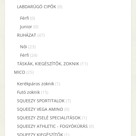
LABDARÚGÓ CIPŐK
(0)
Férfi
(0)
Junior
(0)
RUHÁZAT
(47)
Női
(23)
Férfi
(24)
TÁSKÁK, KIEGÉSZÍTŐK, ZOKNIK
(11)
MICO
(25)
Kerékpáros zoknik
(1)
Futó zoknik
(15)
SQUEEZY SPORTITALOK
(7)
SQUEEZY VEGA AMINO
(0)
SQUEEZY ZSELÉ SPECIALITÁSOK
(1)
SQUEEZY ATHLETIC - FOGYÓKÚRÁS
(0)
SQUEEZY KIEGÉSZÍTŐK
(1)