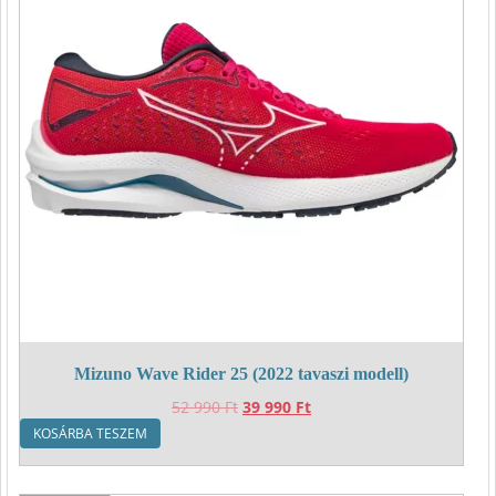
Mizuno Wave Rider 25 (2022 tavaszi modell)
Original
Current
52 990
Ft
39 990
Ft
price
price
KOSÁRBA TESZEM
was:
is:
52
39