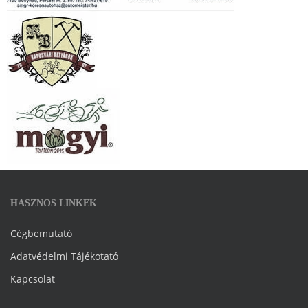
HASZNOS LINKEK
Cégbemutató
Adatvédelmi Tájékotató
Kapcsolat