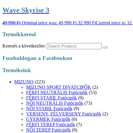
Wave Skyrise 3
49 990
Ft
Original price was: 49 990 Ft.
32 990
Ft
Current price is: 32
Termékkereső
Keresés a következőre:
Fussboldogan a Facebookon
Termékeink
MIZUNO
(223)
MIZUNO SPORT DIVATCIPŐK
(2)
FÉRFI NEUTRÁLIS Futócipők
(53)
FÉRFI STABIL Futócipők
(9)
NŐI NEUTRÁLIS Futócipők
(73)
NŐI STABIL Futócipők
(9)
VERSENY, FÉLVERSENY Futócipők
(2)
GYERMEK Futócipők
(0)
FÉRFI TEREP Futócipők
(7)
NŐI TEREP Futócipők
(9)