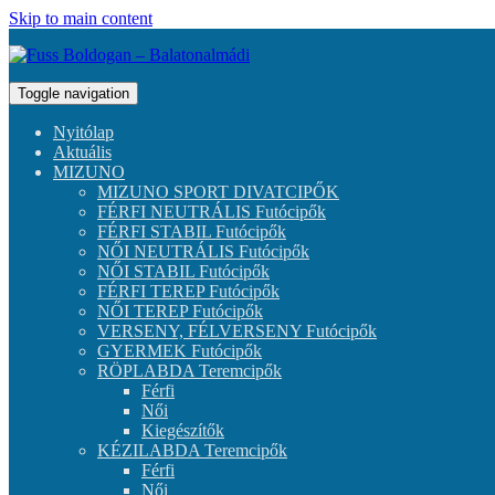
Skip to main content
Toggle navigation
Nyitólap
Aktuális
MIZUNO
MIZUNO SPORT DIVATCIPŐK
FÉRFI NEUTRÁLIS Futócipők
FÉRFI STABIL Futócipők
NŐI NEUTRÁLIS Futócipők
NŐI STABIL Futócipők
FÉRFI TEREP Futócipők
NŐI TEREP Futócipők
VERSENY, FÉLVERSENY Futócipők
GYERMEK Futócipők
RÖPLABDA Teremcipők
Férfi
Női
Kiegészítők
KÉZILABDA Teremcipők
Férfi
Női