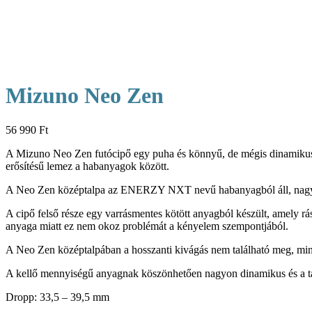
Mizuno Neo Zen
56 990
Ft
A Mizuno Neo Zen futócipő egy puha és könnyű, de mégis dinamikus
erősítésű lemez a habanyagok között.
A Neo Zen középtalpa az ENERZY NXT nevű habanyagból áll, nagyon pu
A cipő felső része egy varrásmentes kötött anyagból készült, amely rá
anyaga miatt ez nem okoz problémát a kényelem szempontjából.
A Neo Zen középtalpában a hosszanti kivágás nem található meg, mint
A kellő mennyiségű anyagnak köszönhetően nagyon dinamikus és a talp
Dropp: 33,5 – 39,5 mm