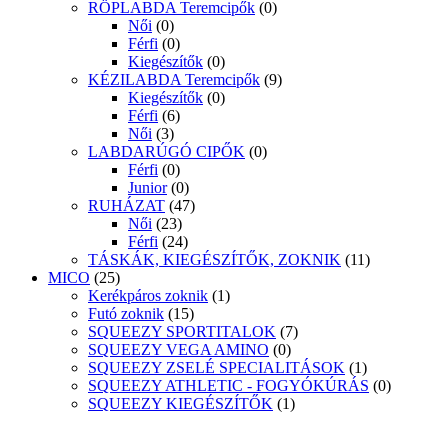
RÖPLABDA Teremcipők
(0)
Női
(0)
Férfi
(0)
Kiegészítők
(0)
KÉZILABDA Teremcipők
(9)
Kiegészítők
(0)
Férfi
(6)
Női
(3)
LABDARÚGÓ CIPŐK
(0)
Férfi
(0)
Junior
(0)
RUHÁZAT
(47)
Női
(23)
Férfi
(24)
TÁSKÁK, KIEGÉSZÍTŐK, ZOKNIK
(11)
MICO
(25)
Kerékpáros zoknik
(1)
Futó zoknik
(15)
SQUEEZY SPORTITALOK
(7)
SQUEEZY VEGA AMINO
(0)
SQUEEZY ZSELÉ SPECIALITÁSOK
(1)
SQUEEZY ATHLETIC - FOGYÓKÚRÁS
(0)
SQUEEZY KIEGÉSZÍTŐK
(1)