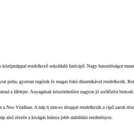
 középtalppal rendelkező sokoldalú futócipő. Nagy hasonlóságot mut
ha, gyorsan rugózik és magas fokú dinamikával rendelkezik. Rendkívü
simul a lábfejre. Anyagának köszönhetően nagyon jó szellőzést biztosít. 
 a Neo Vistában. A talp 6 mm-es droppal rendelkezik a cipő sarok rés
 alsó részén a kivágás hiánya jobb stabilitást eredményez.