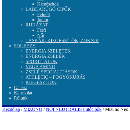
Kiegészítők
LABDARÚGÓ CIPŐK
Felnőtt
Junior
RUHÁZAT
Férfi
Női
TÁSKÁK, KIEGÉSZÍTŐK, ZOKNIK
SQUEEZY
ENERGIA SZELETEK
ENERGIA ZSELÉK
SPORTITALOK
VEGA AMINO
ZSELÉ SPECIALITÁSOK
ATHLETIC – FOGYÓKÚRÁS
KIEGÉSZÍTŐK
Galéria
Kapcsolat
Rólunk
Kezdőlap
/
MIZUNO
/
NŐI NEUTRÁLIS Futócipők
/ Mizuno Neo