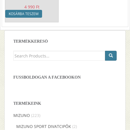
4 990
Ft
KOSÁRBA TESZEM
TERMÉKKERESŐ
Keresés
a
következőre:
FUSSBOLDOGAN A FACEBOOKON
TERMÉKEINK
MIZUNO
(223)
MIZUNO SPORT DIVATCIPŐK
(2)