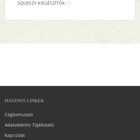
SQUEEZY KIEGÉSZÍTŐK
(1)
HASZNOS LINKEK
Cégbemutató
Adatvédelmi Tájékotató
Kapcsolat