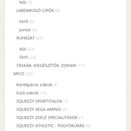
Női
(3)
LABDARÚGÓ CIPŐK
(0)
Férfi
(0)
Junior
(0)
RUHÁZAT
(47)
Női
(23)
Férfi
(24)
TÁSKÁK, KIEGÉSZÍTŐK, ZOKNIK
(11)
MICO
(25)
Kerékpáros zoknik
(1)
Futó zoknik
(15)
SQUEEZY SPORTITALOK
(7)
SQUEEZY VEGA AMINO
(0)
SQUEEZY ZSELÉ SPECIALITÁSOK
(1)
SQUEEZY ATHLETIC - FOGYÓKÚRÁS
(0)