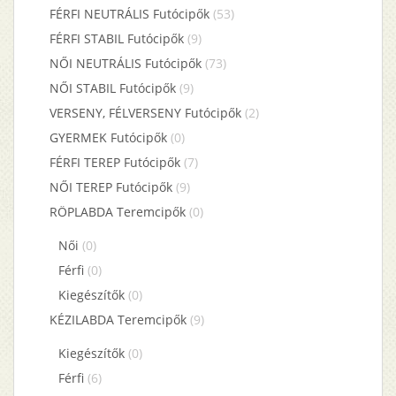
FÉRFI NEUTRÁLIS Futócipők
(53)
FÉRFI STABIL Futócipők
(9)
NŐI NEUTRÁLIS Futócipők
(73)
NŐI STABIL Futócipők
(9)
VERSENY, FÉLVERSENY Futócipők
(2)
GYERMEK Futócipők
(0)
FÉRFI TEREP Futócipők
(7)
NŐI TEREP Futócipők
(9)
RÖPLABDA Teremcipők
(0)
Női
(0)
Férfi
(0)
Kiegészítők
(0)
KÉZILABDA Teremcipők
(9)
Kiegészítők
(0)
Férfi
(6)