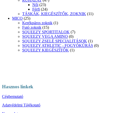
RUHÁZAT
(47)
Női
(23)
Férfi
(24)
TÁSKÁK, KIEGÉSZÍTŐK, ZOKNIK
(11)
MICO
(25)
Kerékpáros zoknik
(1)
Futó zoknik
(15)
SQUEEZY SPORTITALOK
(7)
SQUEEZY VEGA AMINO
(0)
SQUEEZY ZSELÉ SPECIALITÁSOK
(1)
SQUEEZY ATHLETIC - FOGYÓKÚRÁS
(0)
SQUEEZY KIEGÉSZÍTŐK
(1)
Hasznos linkek
Cégbemutató
Adatvédelmi Tájékotató