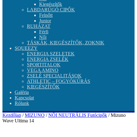
Kiegészítők
LABDARÚGÓ CIPŐK
Felnőtt
Junior
RUHÁZAT
Férfi
Női
TÁSKÁK, KIEGÉSZÍTŐK, ZOKNIK
SQUEEZY
ENERGIA SZELETEK
ENERGIA ZSELÉK
SPORTITALOK
VEGA AMINO
ZSELÉ SPECIALITÁSOK
ATHLETIC – FOGYÓKÚRÁS
KIEGÉSZÍTŐK
Galéria
Kapcsolat
Rólunk
Kezdőlap
/
MIZUNO
/
NŐI NEUTRÁLIS Futócipők
/ Mizuno
Wave Ultima 14