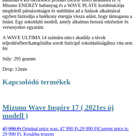
Mizuno ENERZY habanyag és a WAVE PLATE kombinációja
megfelelő párnázottságot és stabilitást ad a futások alkalmával
egyben biztosítja a hatékony energia vissza adást, hogy támogassa a
futást. Egy sokoldalú modell, amely alkalmas hosszú edzésekre és
versenyekre egyaránt.
A WAVE ULTIMA 14 számára nincs akadály a távok
teljesítésében!kategóriába sorolt futócipő sokoldalúságához vita sem
fér.
Súly: 295 gramm
Drop: 12mm
Kapcsolódó termékek
Mizuno Wave Inspire 17 ( 2021es új
modell )
47 990
Ft
Original price was: 47 990 Ft.
29 990
Ft
Current price is:
29 990 Ft.
Kosárba teszem