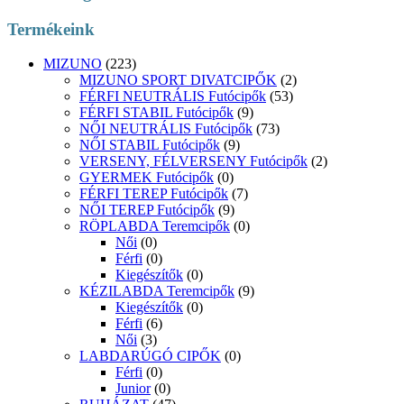
Termékeink
MIZUNO
(223)
MIZUNO SPORT DIVATCIPŐK
(2)
FÉRFI NEUTRÁLIS Futócipők
(53)
FÉRFI STABIL Futócipők
(9)
NŐI NEUTRÁLIS Futócipők
(73)
NŐI STABIL Futócipők
(9)
VERSENY, FÉLVERSENY Futócipők
(2)
GYERMEK Futócipők
(0)
FÉRFI TEREP Futócipők
(7)
NŐI TEREP Futócipők
(9)
RÖPLABDA Teremcipők
(0)
Női
(0)
Férfi
(0)
Kiegészítők
(0)
KÉZILABDA Teremcipők
(9)
Kiegészítők
(0)
Férfi
(6)
Női
(3)
LABDARÚGÓ CIPŐK
(0)
Férfi
(0)
Junior
(0)