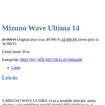
Mizuno Wave Ultima 14
49 990
Ft
Original price was: 49 990 Ft.
34 990
Ft
Current price is:
34 990 Ft.
Utolsó darab 39-es
Kategóriák:
MIZUNO
,
NŐI NEUTRÁLIS Futócipők
Leírás
Leírás
A MIZUNO WAVE ULTIMA 14 az a neutrális futócipő, amely
alkalmas a kis mértékben pronáló (befelé dőlő) lábállásra is. A