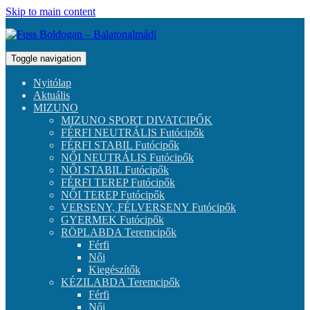
Skip to main content
Toggle navigation
Nyitólap
Aktuális
MIZUNO
MIZUNO SPORT DIVATCIPŐK
FÉRFI NEUTRÁLIS Futócipők
FÉRFI STABIL Futócipők
NŐI NEUTRÁLIS Futócipők
NŐI STABIL Futócipők
FÉRFI TEREP Futócipők
NŐI TEREP Futócipők
VERSENY, FÉLVERSENY Futócipők
GYERMEK Futócipők
RÖPLABDA Teremcipők
Férfi
Női
Kiegészítők
KÉZILABDA Teremcipők
Férfi
Női