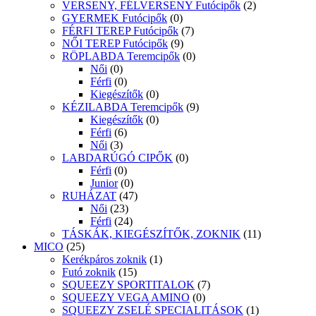
VERSENY, FÉLVERSENY Futócipők
(2)
GYERMEK Futócipők
(0)
FÉRFI TEREP Futócipők
(7)
NŐI TEREP Futócipők
(9)
RÖPLABDA Teremcipők
(0)
Női
(0)
Férfi
(0)
Kiegészítők
(0)
KÉZILABDA Teremcipők
(9)
Kiegészítők
(0)
Férfi
(6)
Női
(3)
LABDARÚGÓ CIPŐK
(0)
Férfi
(0)
Junior
(0)
RUHÁZAT
(47)
Női
(23)
Férfi
(24)
TÁSKÁK, KIEGÉSZÍTŐK, ZOKNIK
(11)
MICO
(25)
Kerékpáros zoknik
(1)
Futó zoknik
(15)
SQUEEZY SPORTITALOK
(7)
SQUEEZY VEGA AMINO
(0)
SQUEEZY ZSELÉ SPECIALITÁSOK
(1)