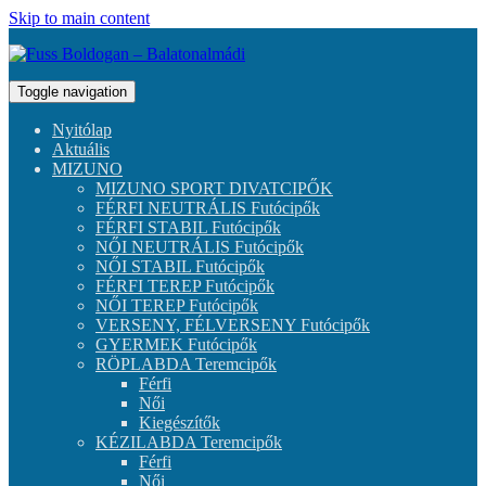
Skip to main content
Toggle navigation
Nyitólap
Aktuális
MIZUNO
MIZUNO SPORT DIVATCIPŐK
FÉRFI NEUTRÁLIS Futócipők
FÉRFI STABIL Futócipők
NŐI NEUTRÁLIS Futócipők
NŐI STABIL Futócipők
FÉRFI TEREP Futócipők
NŐI TEREP Futócipők
VERSENY, FÉLVERSENY Futócipők
GYERMEK Futócipők
RÖPLABDA Teremcipők
Férfi
Női
Kiegészítők
KÉZILABDA Teremcipők
Férfi
Női