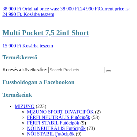
38 900
Ft
Original price was: 38 900 Ft.
24 990
Ft
Current price is:
24 990 Ft.
Kosárba teszem
Multi Pocket 7,5 2in1 Short
15 900
Ft
Kosárba teszem
Termékkereső
Keresés a következőre:
Fussboldogan a Facebookon
Termékeink
MIZUNO
(223)
MIZUNO SPORT DIVATCIPŐK
(2)
FÉRFI NEUTRÁLIS Futócipők
(53)
FÉRFI STABIL Futócipők
(9)
NŐI NEUTRÁLIS Futócipők
(73)
NŐI STABIL Futócipők
(9)