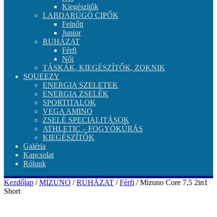
Kiegészítők
LABDARÚGÓ CIPŐK
Felnőtt
Junior
RUHÁZAT
Férfi
Női
TÁSKÁK, KIEGÉSZÍTŐK, ZOKNIK
SQUEEZY
ENERGIA SZELETEK
ENERGIA ZSELÉK
SPORTITALOK
VEGA AMINO
ZSELÉ SPECIALITÁSOK
ATHLETIC – FOGYÓKÚRÁS
KIEGÉSZÍTŐK
Galéria
Kapcsolat
Rólunk
Kezdőlap
/
MIZUNO
/
RUHÁZAT
/
Férfi
/ Mizuno Core 7,5 2in1
Short