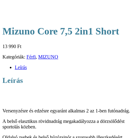
Mizuno Core 7,5 2in1 Short
13 990
Ft
Kategóriák:
Férfi
,
MIZUNO
Leírás
Leírás
Versenyzésre és edzésre egyaránt alkalmas 2 az 1-ben futónadrág.
A belső elasztikus rövidnadrág megakadályozza a dörzsölődést
sportolás közben.
Oldalsó zsebek és belső húzózsinór a szorosabb illeszkedésért.