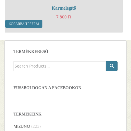
Karmelegítő
7 800
Ft
KOSÁRBA TESZEM
TERMÉKKERESŐ
Keresés
a
következőre:
FUSSBOLDOGAN A FACEBOOKON
TERMÉKEINK
MIZUNO
(223)