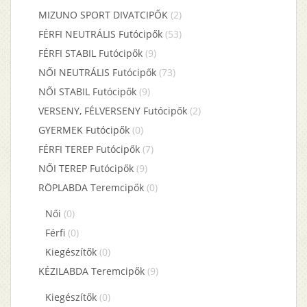
MIZUNO SPORT DIVATCIPŐK
(2)
FÉRFI NEUTRÁLIS Futócipők
(53)
FÉRFI STABIL Futócipők
(9)
NŐI NEUTRÁLIS Futócipők
(73)
NŐI STABIL Futócipők
(9)
VERSENY, FÉLVERSENY Futócipők
(2)
GYERMEK Futócipők
(0)
FÉRFI TEREP Futócipők
(7)
NŐI TEREP Futócipők
(9)
RÖPLABDA Teremcipők
(0)
Női
(0)
Férfi
(0)
Kiegészítők
(0)
KÉZILABDA Teremcipők
(9)
Kiegészítők
(0)