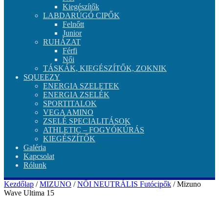
Kiegészítők
LABDARÚGÓ CIPŐK
Felnőtt
Junior
RUHÁZAT
Férfi
Női
TÁSKÁK, KIEGÉSZÍTŐK, ZOKNIK
SQUEEZY
ENERGIA SZELETEK
ENERGIA ZSELÉK
SPORTITALOK
VEGA AMINO
ZSELÉ SPECIALITÁSOK
ATHLETIC – FOGYÓKÚRÁS
KIEGÉSZÍTŐK
Galéria
Kapcsolat
Rólunk
Kezdőlap
/
MIZUNO
/
NŐI NEUTRÁLIS Futócipők
/ Mizuno
Wave Ultima 15