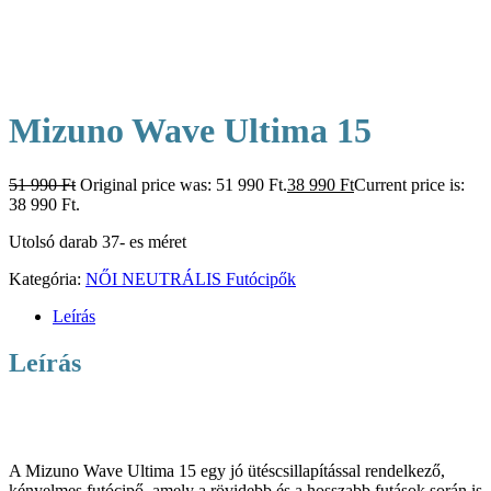
Mizuno Wave Ultima 15
51 990
Ft
Original price was: 51 990 Ft.
38 990
Ft
Current price is:
38 990 Ft.
Utolsó darab 37- es méret
Kategória:
NŐI NEUTRÁLIS Futócipők
Leírás
Leírás
A Mizuno Wave Ultima 15 egy jó ütéscsillapítással rendelkező,
kényelmes futócipő, amely a rövidebb és a hosszabb futások során is