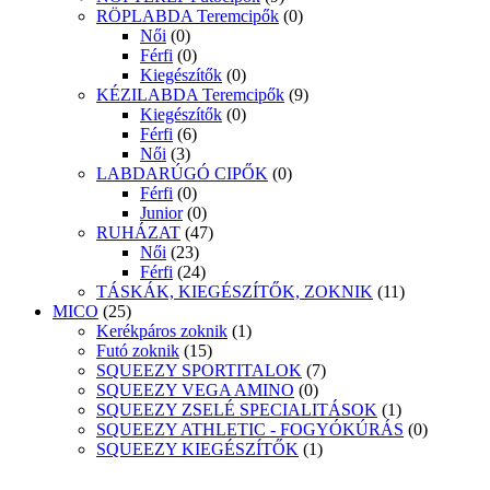
RÖPLABDA Teremcipők
(0)
Női
(0)
Férfi
(0)
Kiegészítők
(0)
KÉZILABDA Teremcipők
(9)
Kiegészítők
(0)
Férfi
(6)
Női
(3)
LABDARÚGÓ CIPŐK
(0)
Férfi
(0)
Junior
(0)
RUHÁZAT
(47)
Női
(23)
Férfi
(24)
TÁSKÁK, KIEGÉSZÍTŐK, ZOKNIK
(11)
MICO
(25)
Kerékpáros zoknik
(1)
Futó zoknik
(15)
SQUEEZY SPORTITALOK
(7)
SQUEEZY VEGA AMINO
(0)
SQUEEZY ZSELÉ SPECIALITÁSOK
(1)
SQUEEZY ATHLETIC - FOGYÓKÚRÁS
(0)
SQUEEZY KIEGÉSZÍTŐK
(1)