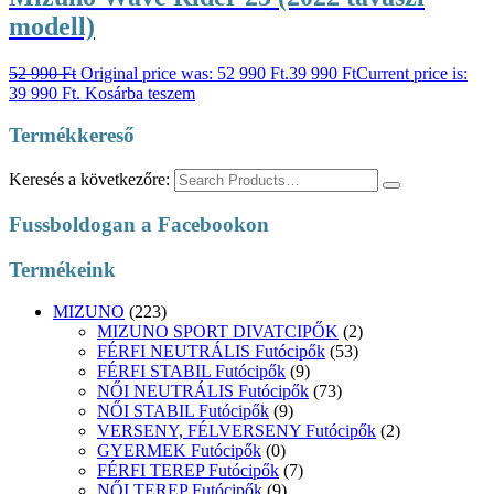
modell)
52 990
Ft
Original price was: 52 990 Ft.
39 990
Ft
Current price is:
39 990 Ft.
Kosárba teszem
Termékkereső
Keresés a következőre:
Fussboldogan a Facebookon
Termékeink
MIZUNO
(223)
MIZUNO SPORT DIVATCIPŐK
(2)
FÉRFI NEUTRÁLIS Futócipők
(53)
FÉRFI STABIL Futócipők
(9)
NŐI NEUTRÁLIS Futócipők
(73)
NŐI STABIL Futócipők
(9)
VERSENY, FÉLVERSENY Futócipők
(2)
GYERMEK Futócipők
(0)
FÉRFI TEREP Futócipők
(7)
NŐI TEREP Futócipők
(9)