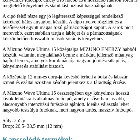
megfelelő kényelmet és stabilitást biztosít használójának.
A cipő felső része egy jó légáteresztő képességgel rendelkező
kétrétegű hálós anyagból készült. A cipő nyelve rögzített és a
felsőrésszel együtt magas fokú párnázottságot kapott. A sarok picit
merevebb, ezért stabilan tartja a lábfejet és a párnázottságnak
köszönhetően hosszabb futások során is kényelmes.
A Mizuno Wave Ultima 15 középtalpa MIZUNO ENERZY habból
készült, valamint megtalálható benne a márkára jellemző műanyag
hajított lemez, amelyek kombinációja nagyon jó ütéscsillapítás,
kényelmet és stabilitást biztosít.
A középtalp 12 mm-es dorp-ja kevésbé terheli a boka és lábszár
izmait és ezáltal azokban később jelentkezik a fáradtság érzése.
A Mizuno Wave Ultima 15 összeségében egy kényelmes hosszú
távok lefutásra is alkalmas futócipő, amely elsősorban lassabb,
alacsonyabb intenzitású futásokra ajánlott. Ideális választás lehet
nagyobb testsúlyú futóknak, mert nagyon tartós, masszív futócipő.
Súly: 255 g
Drop: 26,5- 38,5 mm (12 mm)
Kapcsolódó termékek