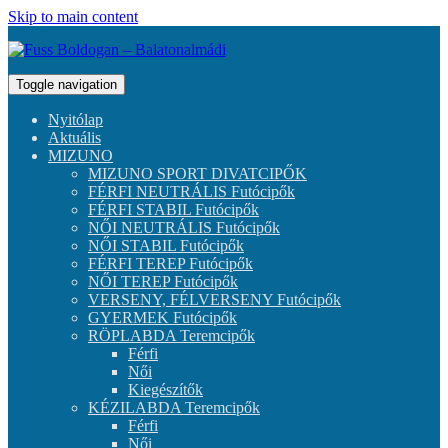
Skip to main content
Toggle navigation
Nyitólap
Aktuális
MIZUNO
MIZUNO SPORT DIVATCIPŐK
FÉRFI NEUTRÁLIS Futócipők
FÉRFI STABIL Futócipők
NŐI NEUTRÁLIS Futócipők
NŐI STABIL Futócipők
FÉRFI TEREP Futócipők
NŐI TEREP Futócipők
VERSENY, FÉLVERSENY Futócipők
GYERMEK Futócipők
RÖPLABDA Teremcipők
Férfi
Női
Kiegészítők
KÉZILABDA Teremcipők
Férfi
Női