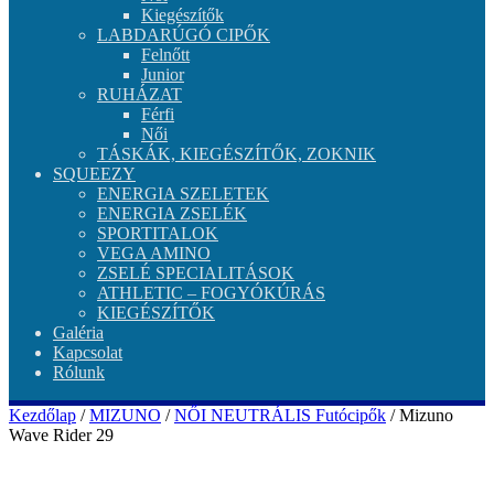
Kiegészítők
LABDARÚGÓ CIPŐK
Felnőtt
Junior
RUHÁZAT
Férfi
Női
TÁSKÁK, KIEGÉSZÍTŐK, ZOKNIK
SQUEEZY
ENERGIA SZELETEK
ENERGIA ZSELÉK
SPORTITALOK
VEGA AMINO
ZSELÉ SPECIALITÁSOK
ATHLETIC – FOGYÓKÚRÁS
KIEGÉSZÍTŐK
Galéria
Kapcsolat
Rólunk
Kezdőlap
/
MIZUNO
/
NŐI NEUTRÁLIS Futócipők
/ Mizuno
Wave Rider 29