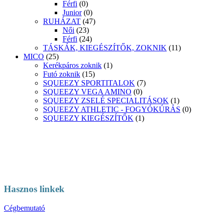
Férfi
(0)
Junior
(0)
RUHÁZAT
(47)
Női
(23)
Férfi
(24)
TÁSKÁK, KIEGÉSZÍTŐK, ZOKNIK
(11)
MICO
(25)
Kerékpáros zoknik
(1)
Futó zoknik
(15)
SQUEEZY SPORTITALOK
(7)
SQUEEZY VEGA AMINO
(0)
SQUEEZY ZSELÉ SPECIALITÁSOK
(1)
SQUEEZY ATHLETIC - FOGYÓKÚRÁS
(0)
SQUEEZY KIEGÉSZÍTŐK
(1)
Hasznos linkek
Cégbemutató