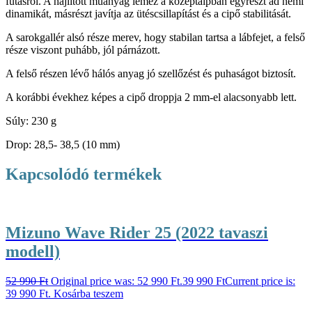
futásról. A hajlított műanyag lemez a középtalpban egyrészt ad némi
dinamikát, másrészt javítja az ütéscsillapítást és a cipő stabilitását.
A sarokgallér alsó része merev, hogy stabilan tartsa a lábfejet, a felső
része viszont puhább, jól párnázott.
A felső részen lévő hálós anyag jó szellőzést és puhaságot biztosít.
A korábbi évekhez képes a cipő droppja 2 mm-el alacsonyabb lett.
Súly: 230 g
Drop: 28,5- 38,5 (10 mm)
Kapcsolódó termékek
Mizuno Wave Rider 25 (2022 tavaszi
modell)
52 990
Ft
Original price was: 52 990 Ft.
39 990
Ft
Current price is:
39 990 Ft.
Kosárba teszem