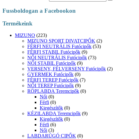
Fussboldogan a Facebookon
Termékeink
MIZUNO
(223)
MIZUNO SPORT DIVATCIPŐK
(2)
FÉRFI NEUTRÁLIS Futócipők
(53)
FÉRFI STABIL Futócipők
(9)
NŐI NEUTRÁLIS Futócipők
(73)
NŐI STABIL Futócipők
(9)
VERSENY, FÉLVERSENY Futócipők
(2)
GYERMEK Futócipők
(0)
FÉRFI TEREP Futócipők
(7)
NŐI TEREP Futócipők
(9)
RÖPLABDA Teremcipők
(0)
Női
(0)
Férfi
(0)
Kiegészítők
(0)
KÉZILABDA Teremcipők
(9)
Kiegészítők
(0)
Férfi
(6)
Női
(3)
LABDARÚGÓ CIPŐK
(0)