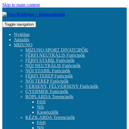
Skip to main content
Toggle navigation
Nyitólap
Aktuális
MIZUNO
MIZUNO SPORT DIVATCIPŐK
FÉRFI NEUTRÁLIS Futócipők
FÉRFI STABIL Futócipők
NŐI NEUTRÁLIS Futócipők
NŐI STABIL Futócipők
FÉRFI TEREP Futócipők
NŐI TEREP Futócipők
VERSENY, FÉLVERSENY Futócipők
GYERMEK Futócipők
RÖPLABDA Teremcipők
Férfi
Női
Kiegészítők
KÉZILABDA Teremcipők
Férfi
Női